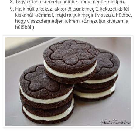
Tegyük be a krémet a hűtőbe, hogy megdermedjen.
Ha kihűlt a keksz, akkor töltsünk meg 2 kekszet kb fél
kiskanál krémmel, majd rakjuk megint vissza a hűtőbe,
hogy visszadermedjen a krém. (Én ezután kivettem a
hűtőből.)