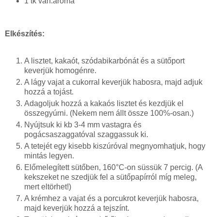
1 tk van.aroma
Elkészítés:
A lisztet, kakaót, szódabikarbónát és a sütőport
keverjük homogénre.
A lágy vajat a cukorral keverjük habosra, majd adjuk
hozzá a tojást.
Adagoljuk hozzá a kakaós lisztet és kezdjük el
összegyúrni. (Nekem nem állt össze 100%-osan.)
Nyújtsuk ki kb 3-4 mm vastagra és
pogácsaszaggatóval szaggassuk ki.
A tetejét egy kisebb kiszúróval megnyomhatjuk, hogy
mintás legyen.
Előmelegített sütőben, 160°C-on süssük 7 percig. (A
kekszeket ne szedjük fel a sütőpapírról míg meleg,
mert eltörhet!)
A krémhez a vajat és a porcukrot keverjük habosra,
majd keverjük hozzá a tejszínt.