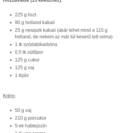
Hozzávalók (35 kekszhez):
225 g liszt
90 g holland kakaó
25 g nesquik kakaó (akár lehet mind a 115 g
holland, de nekem az már túl keserű lett volna)
1 tk szódabikarbóna
0,5 tk sütőpor
125 g cukor
125 g vaj
1 tojás
Krém:
50 g vaj
210 g porcukor
5 ek habtejszín