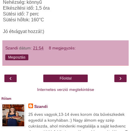
Nehézség: könnyű
Elkészítési idő: 1,5 óra
Sütési idő: 7 perc
Sütési hőfok: 160°C
Jó étvágyat hozzá!:)
Szandi
dátum:
21:54
8 megjegyzés:
Megosztás
‹
›
Főoldal
Internetes verzió megtekintése
Rólam
Szandi
25 éves vagyok,13-14 éves korom óta bűvészkedek
egyedül a konyhában.:) Nagy álmom egy szép
cukrászda, ahol mindenki megtalálja a saját kedvenc