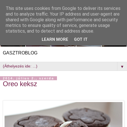
This site uses cookies from Google to deliver its services
and to analyze traffic. Your IP address and user-agent are
shared with Google along with performance and security
metrics to ensure quality of service, generate usage
statistics, and to detect and address abuse.
LEARN MORE
GOT IT
GASZTROBLOG
▼
2014. július 2., szerda
Oreo keksz