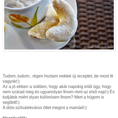
Tudom..tudom.. régen hoztam nektek új receptet, de most itt
vagyok!:)
Az a jó ebben a sütiben, hogy akár napokig eláll úgy, hogy
nem szárad meg és ugyanolyan finom mint az első nap!:) És
tudjátok miért olyan különösen finom? Mert a húgom is
segített!:)
A diós-szilvalekváros ötlet megint a mamáé!:)