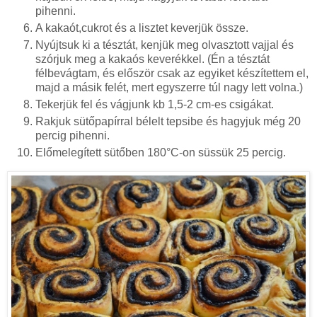
pihenni.
A kakaót,cukrot és a lisztet keverjük össze.
Nyújtsuk ki a tésztát, kenjük meg olvasztott vajjal és
szórjuk meg a kakaós keverékkel. (Én a tésztát
félbevágtam, és először csak az egyiket készítettem el,
majd a másik felét, mert egyszerre túl nagy lett volna.)
Tekerjük fel és vágjunk kb 1,5-2 cm-es csigákat.
Rakjuk sütőpapírral bélelt tepsibe és hagyjuk még 20
percig pihenni.
Előmelegített sütőben 180°C-on süssük 25 percig.