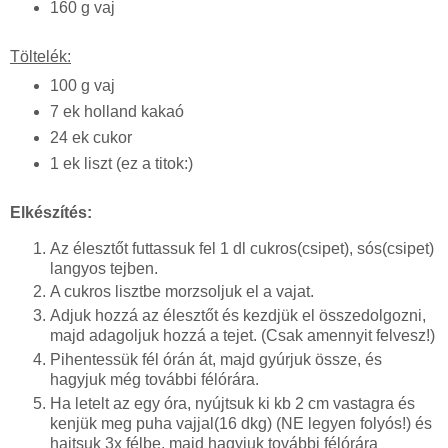
160 g vaj
Töltelék:
100 g vaj
7 ek holland kakaó
24 ek cukor
1 ek liszt (ez a titok:)
Elkészítés:
Az élesztőt futtassuk fel 1 dl cukros(csipet), sós(csipet)
langyos tejben.
A cukros lisztbe morzsoljuk el a vajat.
Adjuk hozzá az élesztőt és kezdjük el összedolgozni,
majd adagoljuk hozzá a tejet. (Csak amennyit felvesz!)
Pihentessük fél órán át, majd gyúrjuk össze, és
hagyjuk még további félórára.
Ha letelt az egy óra, nyújtsuk ki kb 2 cm vastagra és
kenjük meg puha vajjal(16 dkg) (NE legyen folyós!) és
hajtsuk 3x félbe, majd hagyjuk további félórára