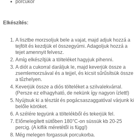
porcukor
Elkészítés:
A lisztbe morzsoljuk bele a vajat, majd adjuk hozzá a
tejfölt és kezdjük el összegyúrni. Adagoljuk hozzá a
tejet amennyit felvesz.
Amíg elkészítjük a tölteléket hagyjuk pihenni.
A diót a cukorral daráljuk le, majd keverjük össze a
zsemlemorzsával és a tejjel, és kicsit sűrűsítsük össze
a tűzhelyen.
Keverjük össze a diós tölteléket a szilvalekvárral.
(Persze ez elhagyható, de nekünk így nagyon ízlett!)
Nyújtsuk ki a tésztát és pogácsaszaggatóval várjunk ki
belőle köröket.
A szélére tegyünk a töltelékből és tekerjük fel.
Előmelegített sütőben 180°C-on süssük kb 20-25
percig. (A kiflik méretétől is függ!)
Még melegen forgassuk porcukorba.