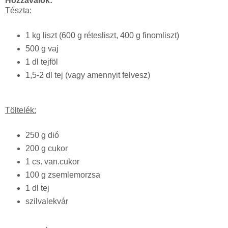
Hozzávalók:
Tészta:
1 kg liszt (600 g rétesliszt, 400 g finomliszt)
500 g vaj
1 dl tejföl
1,5-2 dl tej (vagy amennyit felvesz)
Töltelék:
250 g dió
200 g cukor
1 cs. van.cukor
100 g zsemlemorzsa
1 dl tej
szilvalekvár