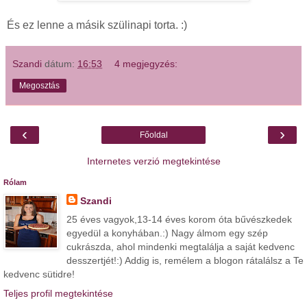
És ez lenne a másik szülinapi torta. :)
Szandi
dátum:
16:53
4 megjegyzés:
Megosztás
‹
›
Főoldal
Internetes verzió megtekintése
Rólam
Szandi
25 éves vagyok,13-14 éves korom óta bűvészkedek
egyedül a konyhában.:) Nagy álmom egy szép
cukrászda, ahol mindenki megtalálja a saját kedvenc
desszertjét!:) Addig is, remélem a blogon rátalálsz a Te
kedvenc sütidre!
Teljes profil megtekintése