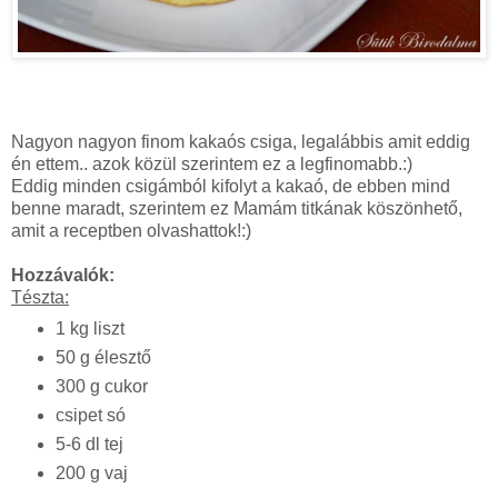
Nagyon nagyon finom kakaós csiga, legalábbis amit eddig
én ettem.. azok közül szerintem ez a legfinomabb.:)
Eddig minden csigámból kifolyt a kakaó, de ebben mind
benne maradt, szerintem ez Mamám titkának köszönhető,
amit a receptben olvashattok!:)
Hozzávalók:
Tészta:
1 kg liszt
50 g élesztő
300 g cukor
csipet só
5-6 dl tej
200 g vaj