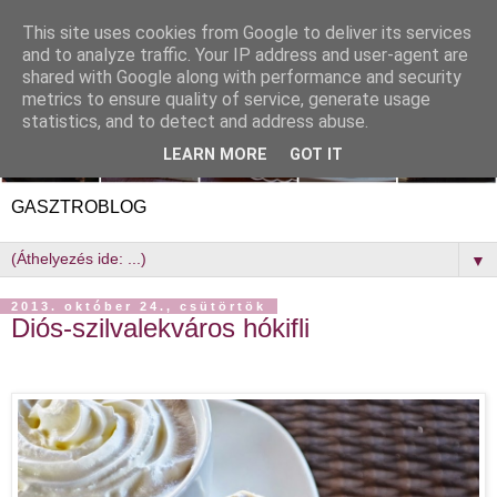
This site uses cookies from Google to deliver its services
and to analyze traffic. Your IP address and user-agent are
shared with Google along with performance and security
metrics to ensure quality of service, generate usage
statistics, and to detect and address abuse.
LEARN MORE
GOT IT
GASZTROBLOG
▼
2013. október 24., csütörtök
Diós-szilvalekváros hókifli