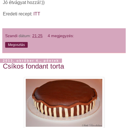
Jó étvágyat hozzá!:))
Eredeti recept:
ITT
Szandi
dátum:
21:25
4 megjegyzés:
Megosztás
2013. október 4., péntek
Csíkos fondant torta