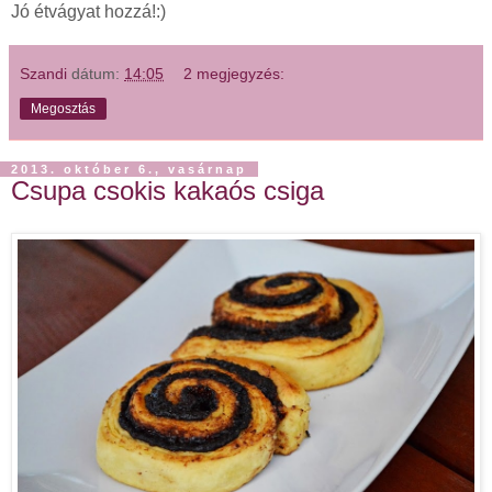
Jó étvágyat hozzá!:)
Szandi
dátum:
14:05
2 megjegyzés:
Megosztás
2013. október 6., vasárnap
Csupa csokis kakaós csiga