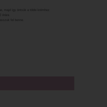
ne, majd így öntsük a többi krémhez.
 órára.
vasszuk fel benne.