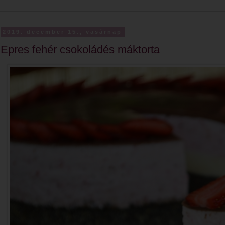
2019. december 15., vasárnap
Epres fehér csokoládés máktorta