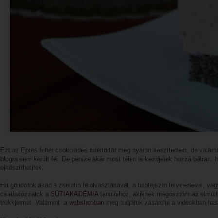
Ezt az Epres fehér csokoládés máktortát még nyáron készítettem, de valamié
blogra sem került fel. De persze akár most télen is kezdjetek hozzá bátran, 
elkészíthetitek.
Ha gondotok akad a zselatin felolvasztásával, a habtejszín felverésével, vag
csatlakozzatok a
SÜTIAKADÉMIA
tanulóihoz, akiknek megosztom az elmúlt t
trükkjeimet. Valamint a
webshopban
meg tudjátok vásárolni a videókban has