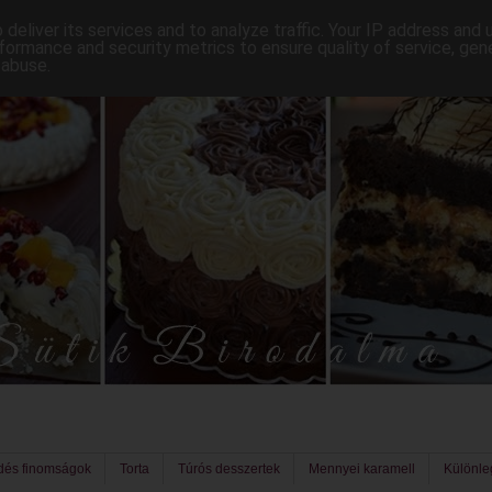
deliver its services and to analyze traffic. Your IP address and
formance and security metrics to ensure quality of service, ge
 abuse.
dés finomságok
Torta
Túrós desszertek
Mennyei karamell
Különl