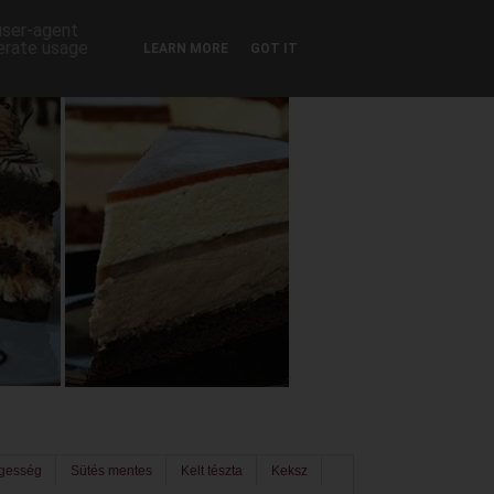
 user-agent
nerate usage
LEARN MORE
GOT IT
egesség
Sütés mentes
Kelt tészta
Keksz