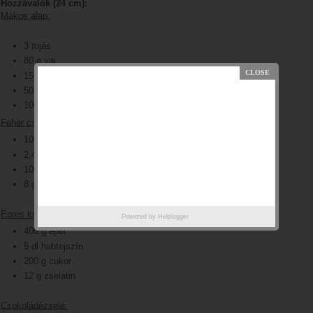
Hozzávalók (24 cm):
Mákos alap:
3 tojás
80 g vaj
150 g mák
50 g liszt
100 g cukor
Fehér csokoládés krém:
100 g fehér csokoládé + 0,6 dl habtejszín
2,4 dl habtejszín
100 g cukor
8 g zselatin
Epres krém:
Powered by
Helplogger
400 g eper
5 dl habtejszín
200 g cukor
12 g zselatin
Csokoládézselé: