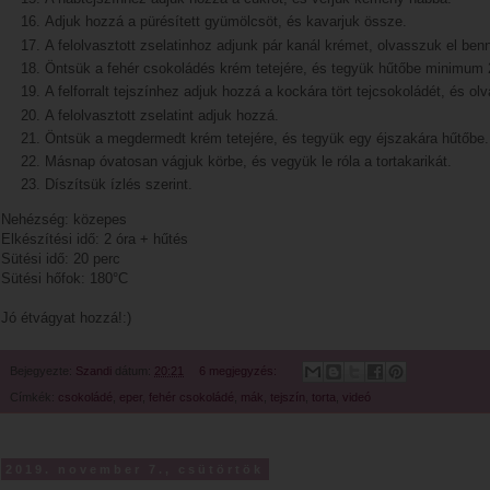
Adjuk hozzá a pürésített gyümölcsöt, és kavarjuk össze.
A felolvasztott zselatinhoz adjunk pár kanál krémet, olvasszuk el ben
Öntsük a fehér csokoládés krém tetejére, és tegyük hűtőbe minimum 2
A felforralt tejszínhez adjuk hozzá a kockára tört tejcsokoládét, és ol
A felolvasztott zselatint adjuk hozzá.
Öntsük a megdermedt krém tetejére, és tegyük egy éjszakára hűtőbe.
Másnap óvatosan vágjuk körbe, és vegyük le róla a tortakarikát.
Díszítsük ízlés szerint.
Nehézség: közepes
Elkészítési idő: 2 óra + hűtés
Sütési idő: 20 perc
Sütési hőfok: 180°C
Jó étvágyat hozzá!:)
Bejegyezte:
Szandi
dátum:
20:21
6 megjegyzés:
Címkék:
csokoládé
,
eper
,
fehér csokoládé
,
mák
,
tejszín
,
torta
,
videó
2019. november 7., csütörtök