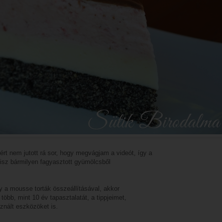
rt nem jutott rá sor, hogy megvágjam a videót, így a
hisz bármilyen fagyasztott gyümölcsből
y a mousse torták összeállításával, akkor
öbb, mint 10 év tapasztalatát, a tippjeimet,
znált eszközöket is.