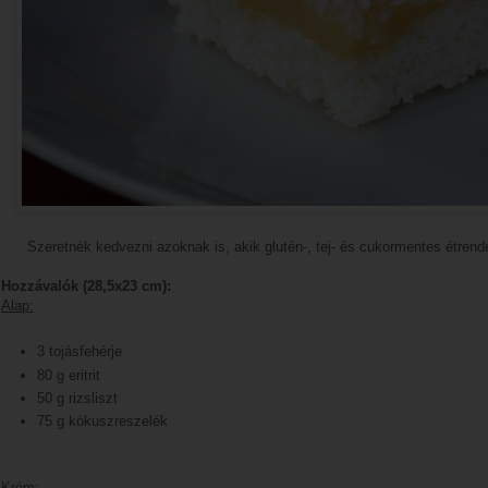
Szeretnék kedvezni azoknak is, akik glutén-, tej- és cukormentes étren
Hozzávalók (28,5x23 cm):
Alap:
3 tojásfehérje
80 g eritrit
50 g rizsliszt
75 g kókuszreszelék
Krém
: