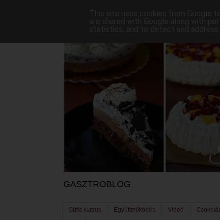
This site uses cookies from Google to 
are shared with Google along with per
statistics, and to detect and address
GASZTROBLOG
Sütis kurzus
Együttműködés
Videó
Csokolá