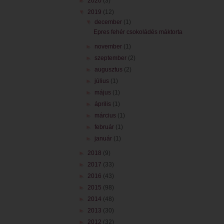
►
2020
(3)
▼
2019
(12)
▼
december
(1)
Epres fehér csokoládés máktorta
►
november
(1)
►
szeptember
(2)
►
augusztus
(2)
►
július
(1)
►
május
(1)
►
április
(1)
►
március
(1)
►
február
(1)
►
január
(1)
►
2018
(9)
►
2017
(33)
►
2016
(43)
►
2015
(98)
►
2014
(48)
►
2013
(30)
►
2012
(32)