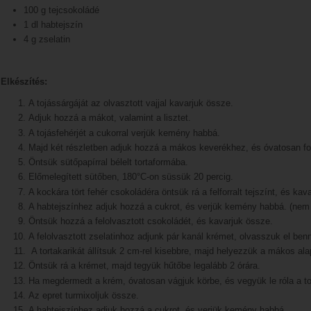
100 g tejcsokoládé
1 dl habtejszín
4 g zselatin
Elkészítés:
A tojássárgáját az olvasztott vajjal kavarjuk össze.
Adjuk hozzá a mákot, valamint a lisztet.
A tojásfehérjét a cukorral verjük kemény habbá.
Majd két részletben adjuk hozzá a mákos keverékhez, és óvatosan f
Öntsük sütőpapírral bélelt tortaformába.
Előmelegített sütőben, 180°C-on süssük 20 percig.
A kockára tört fehér csokoládéra öntsük rá a felforralt tejszínt, és kav
A habtejszínhez adjuk hozzá a cukrot, és verjük kemény habbá. (ne
Öntsük hozzá a felolvasztott csokoládét, és kavarjuk össze.
A felolvasztott zselatinhoz adjunk pár kanál krémet, olvasszuk el ben
A tortakarikát állítsuk 2 cm-rel kisebbre, majd helyezzük a mákos ala
Öntsük rá a krémet, majd tegyük hűtőbe legalább 2 órára.
Ha megdermedt a krém, óvatosan vágjuk körbe, és vegyük le róla a tor
Az epret turmixoljuk össze.
A habtejszínhez adjuk hozzá a cukrot, és verjük kemény habbá.