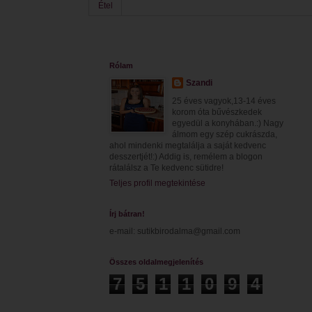
Étel
Rólam
Szandi
25 éves vagyok,13-14 éves
korom óta bűvészkedek
egyedül a konyhában.:) Nagy
álmom egy szép cukrászda,
ahol mindenki megtalálja a saját kedvenc
desszertjét!:) Addig is, remélem a blogon
rátalálsz a Te kedvenc sütidre!
Teljes profil megtekintése
Írj bátran!
e-mail: sutikbirodalma@gmail.com
Összes oldalmegjelenítés
7
5
1
1
0
9
4