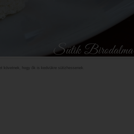
det követnek, hogy ők is kedvükre sütizhessenek.