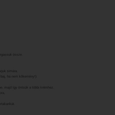
orgassuk össze.
arjuk simára.
m baj, ha nem kőkemény!)
ne, majd így öntsük a többi krémhez.
pra,
takarikát.