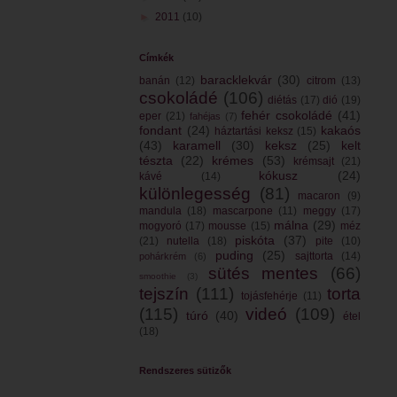
►
2011
(10)
Címkék
baracklekvár
(30)
banán
(12)
citrom
(13)
csokoládé
(106)
diétás
(17)
dió
(19)
fehér csokoládé
(41)
eper
(21)
fahéjas
(7)
fondant
(24)
kakaós
háztartási keksz
(15)
(43)
karamell
(30)
keksz
(25)
kelt
tészta
(22)
krémes
(53)
krémsajt
(21)
kókusz
(24)
kávé
(14)
különlegesség
(81)
macaron
(9)
mandula
(18)
mascarpone
(11)
meggy
(17)
málna
(29)
mogyoró
(17)
mousse
(15)
méz
piskóta
(37)
(21)
nutella
(18)
pite
(10)
puding
(25)
sajttorta
(14)
pohárkrém
(6)
sütés mentes
(66)
smoothie
(3)
tejszín
(111)
torta
tojásfehérje
(11)
(115)
videó
(109)
túró
(40)
étel
(18)
Rendszeres sütizők