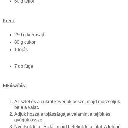
60 g tejföl
Krém:
250 g krémsajt
80 g cukor
1 tojás
7 db füge
Elkészítés:
A lisztet és a cukrot keverjük össze, majd morzsoljuk
bele a vajat.
Adjuk hozzá a tojássárgáját valamint a tejfölt és
gyúrjuk össze.
Nyújtsuk ki a tésztát, majd béleljük ki a tálat. A lelógó