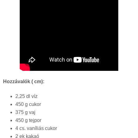
Hozzávalók ( cm):
2,25 dl víz
450 g cukor
375 g vaj
450 g tejpor
4 cs. vaníliás cukor
2 ek kakaó