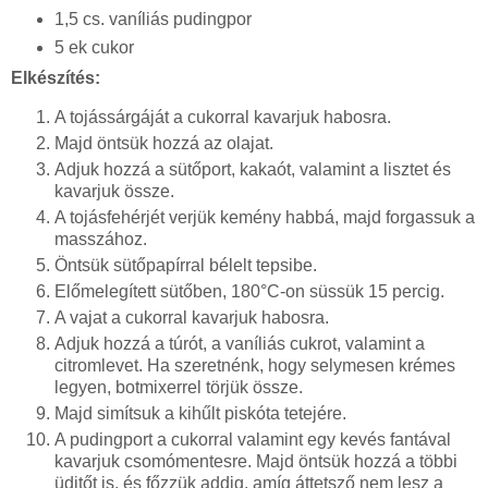
1,5 cs. vaníliás pudingpor
5 ek cukor
Elkészítés:
A tojássárgáját a cukorral kavarjuk habosra.
Majd öntsük hozzá az olajat.
Adjuk hozzá a sütőport, kakaót, valamint a lisztet és
kavarjuk össze.
A tojásfehérjét verjük kemény habbá, majd forgassuk a
masszához.
Öntsük sütőpapírral bélelt tepsibe.
Előmelegített sütőben, 180°C-on süssük 15 percig.
A vajat a cukorral kavarjuk habosra.
Adjuk hozzá a túrót, a vaníliás cukrot, valamint a
citromlevet. Ha szeretnénk, hogy selymesen krémes
legyen, botmixerrel törjük össze.
Majd simítsuk a kihűlt piskóta tetejére.
A pudingport a cukorral valamint egy kevés fantával
kavarjuk csomómentesre. Majd öntsük hozzá a többi
üditőt is, és főzzük addig, amíg áttetsző nem lesz a