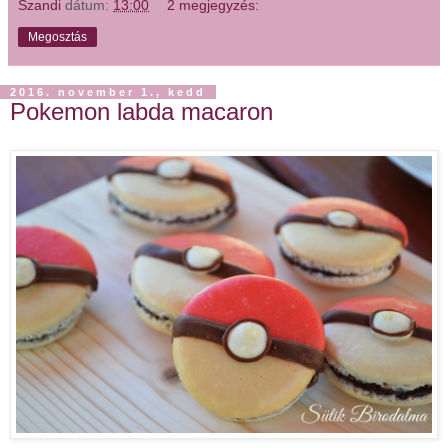
Szandi
dátum:
13:00
2 megjegyzés:
Megosztás
2016. november 1., kedd
Pokemon labda macaron