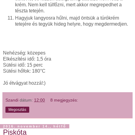
krém. Nem kell túlfőzni, mert akkor megrepedhet a
tészta tetején.
Hagyjuk langyosra hűlni, majd öntsük a túrókrém
tetejére és tegyük hideg helyre, hogy megdermedjen.
Nehézség: közepes
Elkészítési idő: 1,5 óra
Sütési idő: 15 perc
Sütési hőfok: 180°C
Jó étvágyat hozzá!:)
Szandi
dátum:
12:00
8 megjegyzés:
Megosztás
2016. november 14., hétfő
Piskóta