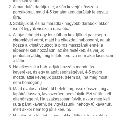
felét kell venni.
A mandulát daráljuk le, aztán keverjük össze a
porcukorral, majd 4-5 kanalanként daráljuk le együtt
újra.
Szitáljuk át, és ha maradtak nagyobb darabok, akkor
ismét tegyük vissza a darálóba.
A tojásfehérjét egy fém tálban kezdjük el pár csepp
citromlével verni, majd ha elkezdett habosodni, adjuk
hozzá a kristálycukrot (a piros masszánál ennél a
lépésnél kell hozzáadni az ételfestéket), és verjük
pontosan addig, míg felfele fordítva nem akar kicsúszni
a tálból.
Ha elkészült a hab, adjuk hozzá a mandulás
keveréket, és egy falapát segítségével, 4-5 gyors
mozdulattal keverjük össze. (Nem baj, ha még most
nem homogén.)
Majd óvatosan kívülről befelé forgassuk össze, míg a
lapátról lassan, lávaszerűen nem folyik. Ezt sűrűn kell
ellenőrizgetni. Ha szakaszosan folyik, akkor még kell
rajta párat kavarni, de vigyázzunk, nehogy túlkavarjuk,
mert akkor nem fog jól sikerülni.
Ha elértük a kívánt állagot, akkor töltsük habzsákba,