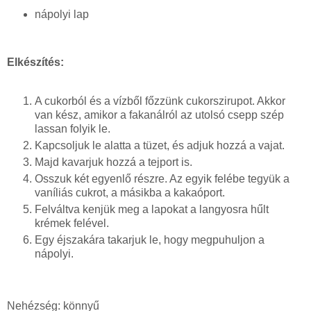
nápolyi lap
Elkészítés:
A cukorból és a vízből főzzünk cukorszirupot. Akkor
van kész, amikor a fakanálról az utolsó csepp szép
lassan folyik le.
Kapcsoljuk le alatta a tüzet, és adjuk hozzá a vajat.
Majd kavarjuk hozzá a tejport is.
Osszuk két egyenlő részre. Az egyik felébe tegyük a
vaníliás cukrot, a másikba a kakaóport.
Felváltva kenjük meg a lapokat a langyosra hűlt
krémek felével.
Egy éjszakára takarjuk le, hogy megpuhuljon a
nápolyi.
Nehézség: könnyű