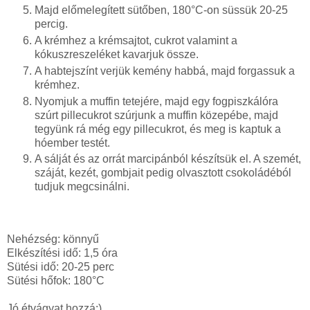
Majd előmelegített sütőben, 180°C-on süssük 20-25
percig.
A krémhez a krémsajtot, cukrot valamint a
kókuszreszeléket kavarjuk össze.
A habtejszínt verjük kemény habbá, majd forgassuk a
krémhez.
Nyomjuk a muffin tetejére, majd egy fogpiszkálóra
szúrt pillecukrot szúrjunk a muffin közepébe, majd
tegyünk rá még egy pillecukrot, és meg is kaptuk a
hóember testét.
A sálját és az orrát marcipánból készítsük el. A szemét,
száját, kezét, gombjait pedig olvasztott csokoládéból
tudjuk megcsinálni.
Nehézség: könnyű
Elkészítési idő: 1,5 óra
Sütési idő: 20-25 perc
Sütési hőfok: 180°C
Jó étvágyat hozzá:)