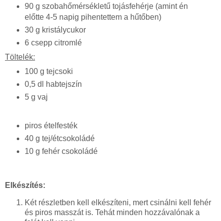
90 g szobahőmérsékletű tojásfehérje (amint én
előtte 4-5 napig pihentettem a hűtőben)
30 g kristálycukor
6 csepp citromlé
Töltelék:
100 g tejcsoki
0,5 dl habtejszín
5 g vaj
piros ételfesték
40 g tej/étcsokoládé
10 g fehér csokoládé
Elkészítés:
Két részletben kell elkészíteni, mert csinálni kell fehér
és piros masszát is. Tehát minden hozzávalónak a