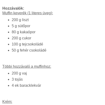
Hozzávalók:
Muffin keverék (1 literes üveg):
200 g liszt
5 g sütőpor
80 g kakaópor
200 g cukor
100 g tejcsokoládé
50 g fehér csokoládé
Többi hozzávaló a muffinhoz:
200 g vaj
3 tojás
4 ek baracklekvár
Krém: