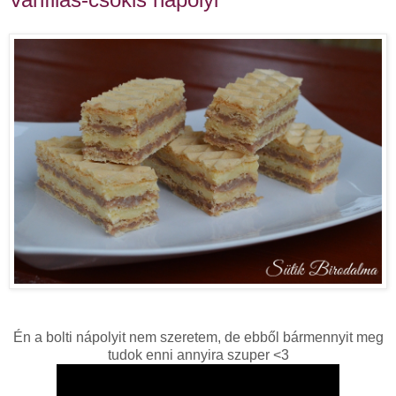
Én a bolti nápolyit nem szeretem, de ebből bármennyit meg
tudok enni annyira szuper <3