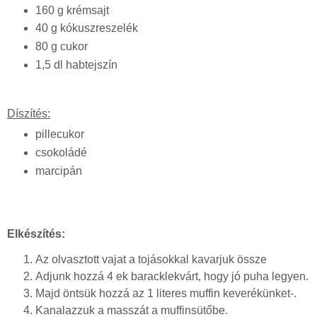
160 g krémsajt
40 g kókuszreszelék
80 g cukor
1,5 dl habtejszín
Díszítés:
pillecukor
csokoládé
marcipán
Elkészítés:
Az olvasztott vajat a tojásokkal kavarjuk össze
Adjunk hozzá 4 ek baracklekvárt, hogy jó puha legyen.
Majd öntsük hozzá az 1 literes muffin keverékünket-.
Kanalazzuk a masszát a muffinsütőbe.