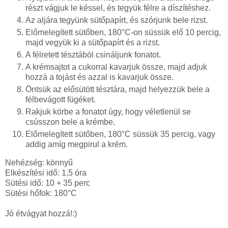
részt vágjuk le késsel, és tegyük félre a díszítéshez.
Az aljára tegyünk sütőpapírt, és szórjunk bele rizst.
Előmelegített sütőben, 180°C-on süssük elő 10 percig,
majd vegyük ki a sütőpapírt és a rizst.
A félretett tésztából csináljunk fonatot.
A krémsajtot a cukorral kavarjuk össze, majd adjuk
hozzá a tojást és azzal is kavarjuk össze.
Öntsük az elősütött tésztára, majd helyezzük bele a
félbevágott fügéket.
Rakjuk körbe a fonatot úgy, hogy véletlenül se
csússzon bele a krémbe.
Előmelegített sütőben, 180°C süssük 35 percig, vagy
addig amíg megpirul a krém.
Nehézség: könnyű
Elkészítési idő: 1,5 óra
Sütési idő: 10 + 35 perc
Sütési hőfok: 180°C
Jó étvágyat hozzá!:)