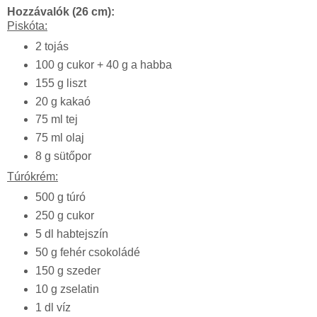
Hozzávalók (26 cm):
Piskóta:
2 tojás
100 g cukor + 40 g a habba
155 g liszt
20 g kakaó
75 ml tej
75 ml olaj
8 g sütőpor
Túrókrém:
500 g túró
250 g cukor
5 dl habtejszín
50 g fehér csokoládé
150 g szeder
10 g zselatin
1 dl víz