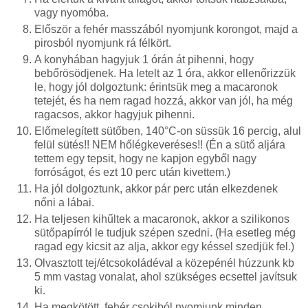
vagy nyomóba.
Először a fehér masszából nyomjunk korongot, majd a
pirosból nyomjunk rá félkört.
A konyhában hagyjuk 1 órán át pihenni, hogy
bebőrösödjenek. Ha letelt az 1 óra, akkor ellenőrizzük
le, hogy jól dolgoztunk: érintsük meg a macaronok
tetejét, és ha nem ragad hozzá, akkor van jól, ha még
ragacsos, akkor hagyjuk pihenni.
Előmelegített sütőben, 140°C-on süssük 16 percig, alul
felül sütés!! NEM hőlégkeveréses!! (Én a sütő aljára
tettem egy tepsit, hogy ne kapjon egyből nagy
forróságot, és ezt 10 perc után kivettem.)
Ha jól dolgoztunk, akkor pár perc után elkezdenek
nőni a lábai.
Ha teljesen kihűltek a macaronok, akkor a szilikonos
sütőpapírról le tudjuk szépen szedni. (Ha esetleg még
ragad egy kicsit az alja, akkor egy késsel szedjük fel.)
Olvasztott tej/étcsokoládéval a közepénél húzzunk kb
5 mm vastag vonalat, ahol szükséges ecsettel javítsuk
ki.
Ha megkötött, fehér csokiból nyomjunk minden