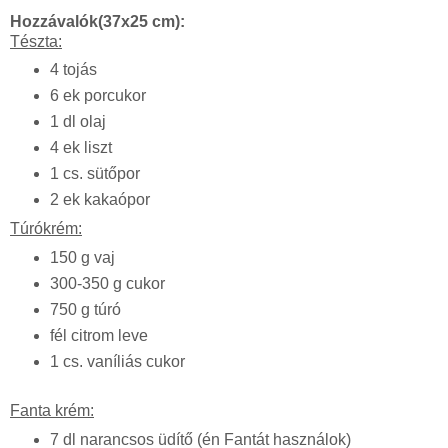
Hozzávalók(37x25 cm):
Tészta:
4 tojás
6 ek porcukor
1 dl olaj
4 ek liszt
1 cs. sütőpor
2 ek kakaópor
Túrókrém:
150 g vaj
300-350 g cukor
750 g túró
fél citrom leve
1 cs. vaníliás cukor
Fanta krém:
7 dl narancsos üdítő (én Fantát használok)