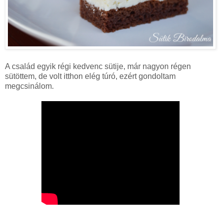
A család egyik régi kedvenc sütije, már nagyon régen
sütöttem, de volt itthon elég túró, ezért gondoltam
megcsinálom.