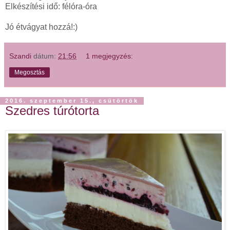
Elkészítési idő: félóra-óra
Jó étvágyat hozzá!:)
Szandi
dátum:
21:56
1 megjegyzés:
Megosztás
2016. szeptember 15., csütörtök
Szedres túrótorta