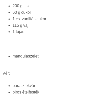
200 g liszt
60 g cukor
1 cs. vaníliás cukor
115 g vaj
1 tojás
mandulaszelet
Vér
:
baracklekvár
piros ételfesték