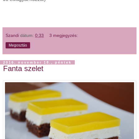
Szandi
dátum:
0:33
3 megjegyzés:
Megosztás
2016. november 18., péntek
Fanta szelet