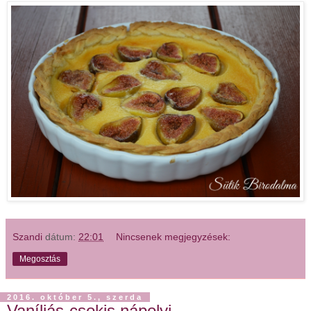
Szandi
dátum:
22:01
Nincsenek megjegyzések:
Megosztás
2016. október 5., szerda
Vaníliás-csokis nápolyi