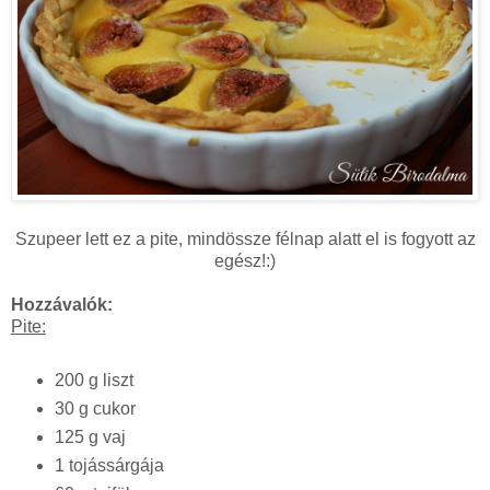
Szupeer lett ez a pite, mindössze félnap alatt el is fogyott az
egész!:)
Hozzávalók:
Pite:
200 g liszt
30 g cukor
125 g vaj
1 tojássárgája