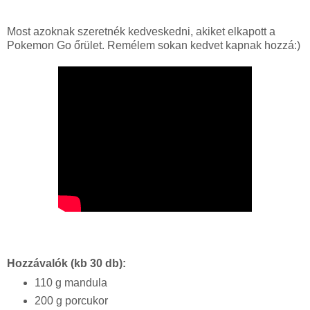
Most azoknak szeretnék kedveskedni, akiket elkapott a
Pokemon Go őrület. Remélem sokan kedvet kapnak hozzá:)
Hozzávalók (kb 30 db):
110 g mandula
200 g porcukor