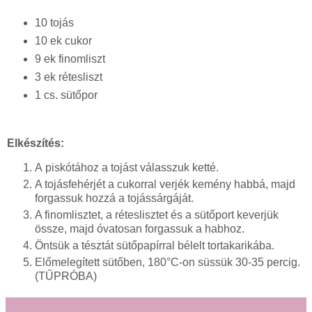
10 tojás
10 ek cukor
9 ek finomliszt
3 ek rétesliszt
1 cs. sütőpor
Elkészítés:
A piskótához
a tojást válasszuk ketté.
A tojásfehérjét a cukorral verjék kemény habbá, majd
forgassuk hozzá a tojássárgáját.
A finomlisztet, a réteslisztet és a sütőport keverjük
össze, majd óvatosan forgassuk a habhoz.
Öntsük a tésztát sütőpapírral bélelt tortakarikába.
Előmelegített sütőben, 180°C-on süssük 30-35 percig.
(TŰPRÓBA)