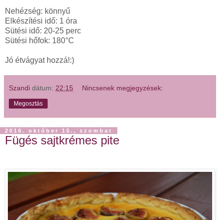
Nehézség: könnyű
Elkészítési idő: 1 óra
Sütési idő: 20-25 perc
Sütési hőfok: 180°C
Jó étvágyat hozzá!:)
Szandi
dátum:
22:15
Nincsenek megjegyzések:
Megosztás
2016. október 15., szombat
Fügés sajtkrémes pite