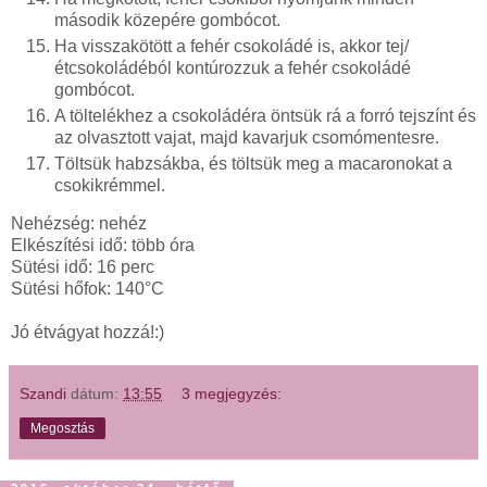
második közepére gombócot.
Ha visszakötött a fehér csokoládé is, akkor tej/
étcsokoládéból kontúrozzuk a fehér csokoládé
gombócot.
A töltelékhez a csokoládéra öntsük rá a forró tejszínt és
az olvasztott vajat, majd kavarjuk csomómentesre.
Töltsük habzsákba, és töltsük meg a macaronokat a
csokikrémmel.
Nehézség: nehéz
Elkészítési idő: több óra
Sütési idő: 16 perc
Sütési hőfok: 140°C
Jó étvágyat hozzá!:)
Szandi
dátum:
13:55
3 megjegyzés:
Megosztás