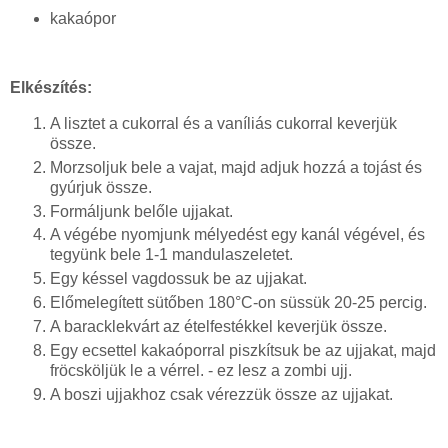
kakaópor
Elkészítés:
A lisztet a cukorral és a vaníliás cukorral keverjük
össze.
Morzsoljuk bele a vajat, majd adjuk hozzá a tojást és
gyúrjuk össze.
Formáljunk belőle ujjakat.
A végébe nyomjunk mélyedést egy kanál végével, és
tegyünk bele 1-1 mandulaszeletet.
Egy késsel vagdossuk be az ujjakat.
Előmelegített sütőben 180°C-on süssük 20-25 percig.
A baracklekvárt az ételfestékkel keverjük össze.
Egy ecsettel kakaóporral piszkítsuk be az ujjakat, majd
fröcsköljük le a vérrel. - ez lesz a zombi ujj.
A boszi ujjakhoz csak vérezzük össze az ujjakat.