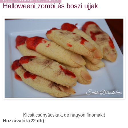
2016. október 24., hétfő
Halloweeni zombi és boszi ujjak
Kicsit csúnyácskák, de nagyon finomak:)
Hozzávalók (22 db):