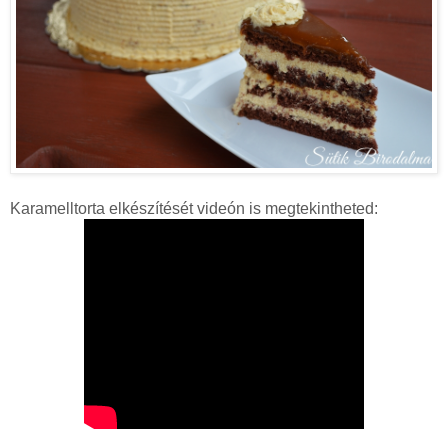
Karamelltorta elkészítését videón is megtekintheted: