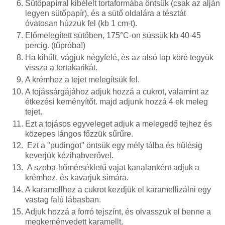
Sütőpapírral kibélelt tortaformába öntsük (csak az alján
legyen sütőpapír), és a sütő oldalára a tésztát
óvatosan húzzuk fel (kb 1 cm-t).
Előmelegített sütőben, 175°C-on süssük kb 40-45
percig. (tűpróba!)
Ha kihűlt, vágjuk négyfelé, és az alsó lap köré tegyük
vissza a tortakarikát.
A krémhez a tejet melegítsük fel.
A tojássárgájához adjuk hozzá a cukrot, valamint az
étkezési keményítőt. majd adjunk hozzá 4 ek meleg
tejet.
Ezt a tojásos egyveleget adjuk a melegedő tejhez és
közepes lángos főzzük sűrűre.
Ezt a "pudingot" öntsük egy mély tálba és hűlésig
keverjük kézihabverővel.
A szoba-hőmérsékletű vajat kanalanként adjuk a
krémhez, és kavarjuk simára.
A karamellhez a cukrot kezdjük el karamellizálni egy
vastag falú lábasban.
Adjuk hozzá a
forró tejszínt, és olvasszuk el benne a
megkeményedett karamellt.