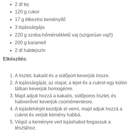
2 dl tej
120 g cukor
17 g étkezési keményítő
3 tojássárgája
220 g szoba-hőmérsékletű vaj (szigorúan vaj!!)
200 g karamell
2 dl habtejszín
Elkészítés:
A lisztet, kakaót és a sütőport keverjük össze.
A tojássárgáját, az olajat, a tejet és a cukrot egy külön
tálban keverjük homogénre.
Majd adjuk hozzá a kakaós, sütőporos lisztet, és
habverővel keverjük csomómentesre.
A tojásfehérjét kezdjük el verni, majd adjuk hozzá a
cukrot és verjük kemény habbá.
Végül a keményre vert tojáshabot forgassuk a
tésztához.