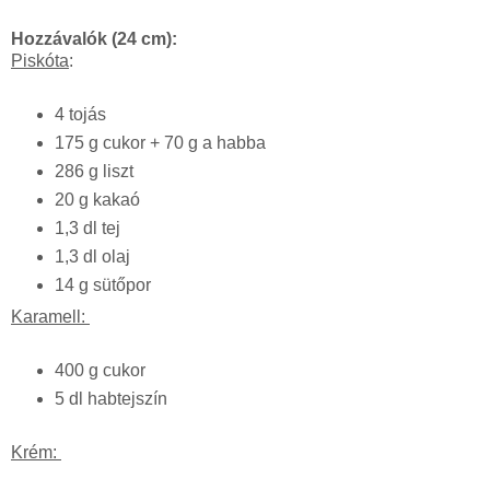
Hozzávalók (24 cm):
Piskóta
:
4 tojás
175 g cukor + 70 g a habba
286 g liszt
20 g kakaó
1,3 dl tej
1,3 dl olaj
14 g sütőpor
Karamell:
400 g cukor
5 dl habtejszín
Krém: