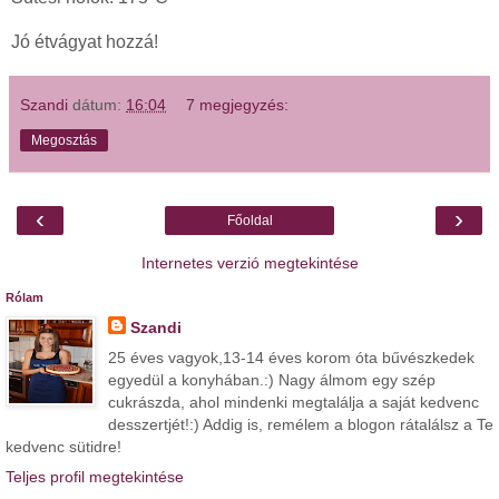
Jó étvágyat hozzá!
Szandi
dátum:
16:04
7 megjegyzés:
Megosztás
‹
›
Főoldal
Internetes verzió megtekintése
Rólam
Szandi
25 éves vagyok,13-14 éves korom óta bűvészkedek
egyedül a konyhában.:) Nagy álmom egy szép
cukrászda, ahol mindenki megtalálja a saját kedvenc
desszertjét!:) Addig is, remélem a blogon rátalálsz a Te
kedvenc sütidre!
Teljes profil megtekintése