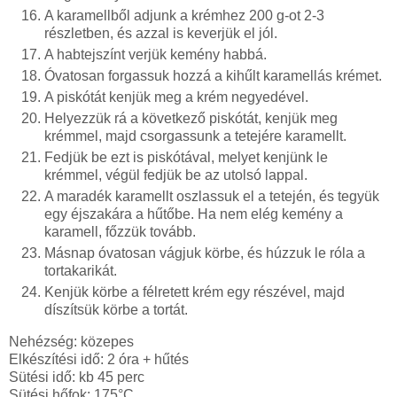
A karamellből adjunk a krémhez 200 g-ot 2-3
részletben, és azzal is keverjük el jól.
A
habtejszínt verjük kemény habbá.
Óvatosan forgassuk hozzá a kihűlt karamellás krémet.
A piskótát kenjük meg a krém negyedével.
Helyezzük rá a következő piskótát, kenjük meg
krémmel, majd csorgassunk a tetejére karamellt.
Fedjük be ezt is piskótával, melyet kenjünk le
krémmel, végül fedjük be az utolsó lappal.
A maradék karamellt oszlassuk el a tetején, és tegyük
egy éjszakára a hűtőbe. Ha nem elég kemény a
karamell, főzzük tovább.
Másnap óvatosan vágjuk körbe, és húzzuk le róla a
tortakarikát.
Kenjük körbe a félretett krém egy részével, majd
díszítsük körbe a tortát.
Nehézség: közepes
Elkészítési idő: 2 óra + hűtés
Sütési idő: kb 45 perc
Sütési hőfok: 175°C