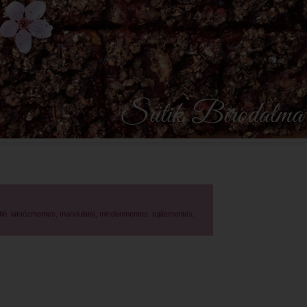
ió
,
laktózmentes
,
mandulatej
,
mindenmentes
,
tojásmentes
,