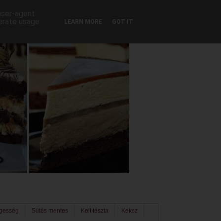
 user-agent
nerate usage
LEARN MORE
GOT IT
egesség
Sütés mentes
Kelt tészta
Keksz