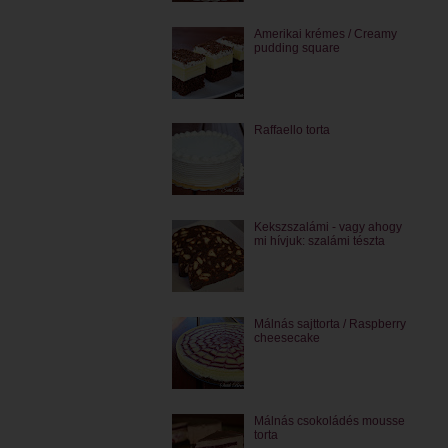
Amerikai krémes / Creamy
pudding square
Raffaello torta
Kekszszalámi - vagy ahogy
mi hívjuk: szalámi tészta
Málnás sajttorta / Raspberry
cheesecake
Málnás csokoládés mousse
torta