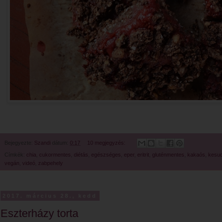
Bejegyezte:
Szandi
dátum:
0:17
10 megjegyzés:
Címkék:
chia
,
cukormentes
,
diétás
,
egészséges
,
eper
,
eritrit
,
gluténmentes
,
kakaós
,
kesud
vegán
,
videó
,
zabpehely
2017. március 28., kedd
Eszterházy torta