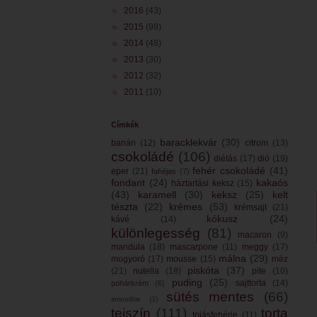
►
2016
(43)
►
2015
(98)
►
2014
(48)
►
2013
(30)
►
2012
(32)
►
2011
(10)
Címkék
baracklekvár
(30)
banán
(12)
citrom
(13)
csokoládé
(106)
diétás
(17)
dió
(19)
fehér csokoládé
(41)
eper
(21)
fahéjas
(7)
fondant
(24)
kakaós
háztartási keksz
(15)
(43)
karamell
(30)
keksz
(25)
kelt
tészta
(22)
krémes
(53)
krémsajt
(21)
kókusz
(24)
kávé
(14)
különlegesség
(81)
macaron
(9)
mandula
(18)
mascarpone
(11)
meggy
(17)
málna
(29)
mogyoró
(17)
mousse
(15)
méz
piskóta
(37)
(21)
nutella
(18)
pite
(10)
puding
(25)
sajttorta
(14)
pohárkrém
(6)
sütés mentes
(66)
smoothie
(3)
tejszín
(111)
torta
tojásfehérje
(11)