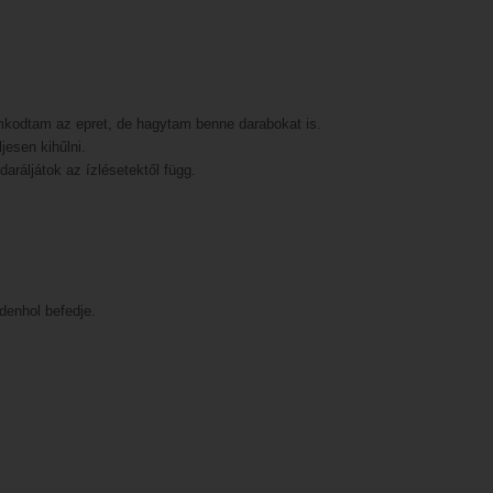
omkodtam az epret, de hagytam benne darabokat is.
jesen kihűlni.
aráljátok az ízlésetektől függ.
denhol befedje.