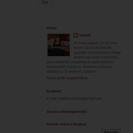
Étel
Rólam
Szandi
25 éves vagyok,13-14 éves
korom óta bűvészkedek
egyedül a konyhában.:) Nagy
álmom egy szép cukrászda,
ahol mindenki megtalálja a saját kedvenc
desszertjét!:) Addig is, remélem a blogon
rátalálsz a Te kedvenc sütidre!
Teljes profil megtekintése
Írj bátran!
e-mail: sutikbirodalma@gmail.com
Összes oldalmegjelenítés
Keresés ebben a blogban