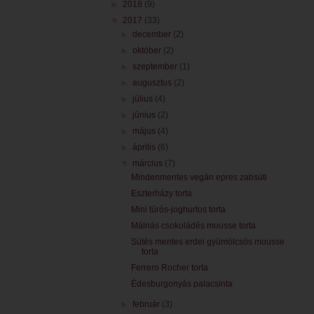
►
2018
(9)
▼
2017
(33)
►
december
(2)
►
október
(2)
►
szeptember
(1)
►
augusztus
(2)
►
július
(4)
►
június
(2)
►
május
(4)
►
április
(6)
▼
március
(7)
Mindenmentes vegán epres zabsüti
Eszterházy torta
Mini túrós-joghurtos torta
Málnás csokoládés mousse torta
Sütés mentes erdei gyümölcsös mousse
torta
Ferrero Rocher torta
Édesburgonyás palacsinta
►
február
(3)