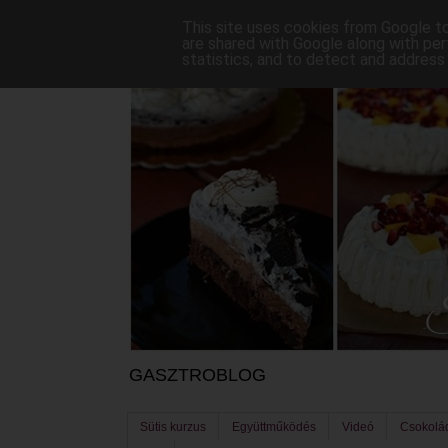
This site uses cookies from Google to 
are shared with Google along with per
statistics, and to detect and address
GASZTROBLOG
Sütis kurzus
Együttműködés
Videó
Csokolá