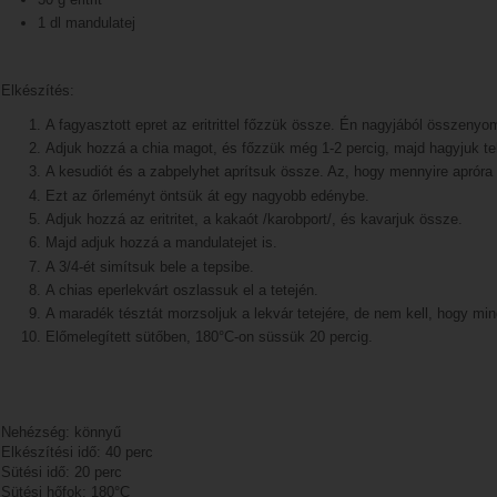
1 dl mandulatej
Elkészítés:
A fagyasztott epret az eritrittel főzzük össze. Én nagyjából összeny
Adjuk hozzá a chia magot, és főzzük még 1-2 percig, majd hagyjuk tel
A kesudiót és a zabpelyhet aprítsuk össze. Az, hogy mennyire apróra d
Ezt az őrleményt öntsük át egy nagyobb edénybe.
Adjuk hozzá az eritritet, a kakaót /karobport/, és kavarjuk össze.
Majd adjuk hozzá a mandulatejet is.
A 3/4-ét simítsuk bele a tepsibe.
A chias eperlekvárt oszlassuk el a tetején.
A maradék tésztát morzsoljuk a lekvár tetejére, de nem kell, hogy min
Előmelegített sütőben, 180°C-on süssük 20 percig.
Nehézség: könnyű
Elkészítési idő: 40 perc
Sütési idő: 20 perc
Sütési hőfok: 180°C