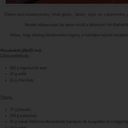
Életem első mindenmentes, tehát glutén-, laktóz-, tojás- és cukormentes,
Minden alapanyagot (az epren kívül) a debreceni Fitt Markettől
Ahhoz, hogy tényleg laktózmentes legyen, a kakaópor helyett karobport 
Hozzávalók (20x25 cm):
Chiás eperlekvár:
300 g fagyasztott eper
20 g eritrit
15 g chia mag
Tészta:
75 g kesudió
150 g zabpehely
20 g kakaó /laktózérzékenyeknek karobpor, de nyugodtan el is hagyhatj
30 g eritrit