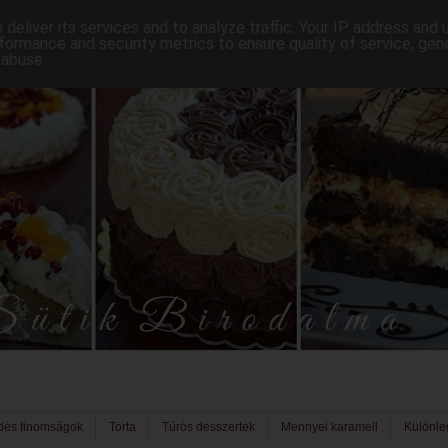
deliver its services and to analyze traffic. Your IP address and
formance and security metrics to ensure quality of service, ge
 abuse.
dés finomságok
Torta
Túrós desszertek
Mennyei karamell
Különl