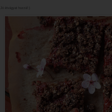
Jó étvágyat hozzá!:)