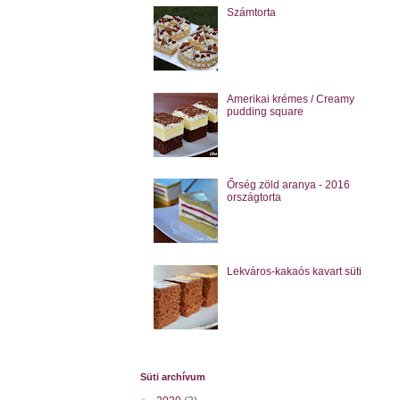
Számtorta
Amerikai krémes / Creamy
pudding square
Őrség zöld aranya - 2016
országtorta
Lekváros-kakaós kavart süti
Süti archívum