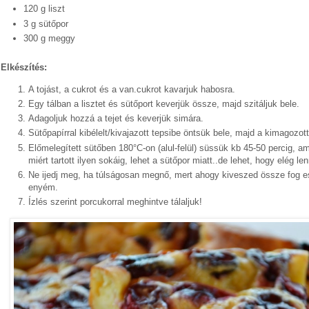
120 g liszt
3 g sütőpor
300 g meggy
Elkészítés:
A tojást, a cukrot és a van.cukrot kavarjuk habosra.
Egy tálban a lisztet és sütőport keverjük össze, majd szitáljuk bele.
Adagoljuk hozzá a tejet és keverjük simára.
Sütőpapírral kibélelt/kivajazott tepsibe öntsük bele, majd a kimagozo
Előmelegített sütőben 180°C-on (alul-felül) süssük kb 45-50 percig,
miért tartott ilyen sokáig, lehet a sütőpor miatt..de lehet, hogy elég le
Ne ijedj meg, ha túlságosan megnő, mert ahogy kiveszed össze fog e
enyém.
Ízlés szerint porcukorral meghintve tálaljuk!