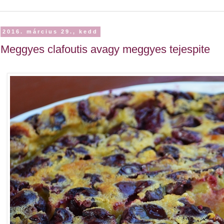
2016. március 29., kedd
Meggyes clafoutis avagy meggyes tejespite