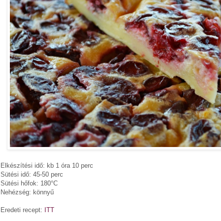
Elkészítési idő: kb 1 óra 10 perc
Sütési idő: 45-50 perc
Sütési hőfok: 180°C
Nehézség: könnyű
Eredeti recept:
ITT