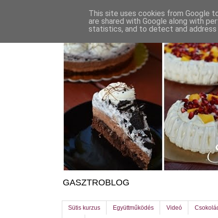
This site uses cookies from Google to 
are shared with Google along with per
statistics, and to detect and address
GASZTROBLOG
Sütis kurzus
Együttműködés
Videó
Csokolá