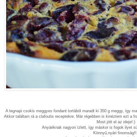
A tegnapi csokis meggyes fondant tortából maradt ki 350 g meggy, így m
Akkor találtam rá a clafoutis receptekre. Már régebben is kinéztem ezt a 
Most jött el az ideje!:)
Anyáéknak nagyon ízlett, így máskor is fogok ilyet s
Könnyű,nyári finomság!!: