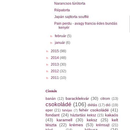
Narancsos túrótorta
Répatorta
Japán sajttorta soufflé
Pain perdu - avagy francia édes bundás
kenyér
►
február
(5)
►
január
(6)
►
2015
(98)
►
2014
(48)
►
2013
(30)
►
2012
(32)
►
2011
(10)
Címkék
baracklekvár
(30)
banán
(12)
citrom
(13)
csokoládé
(106)
diétás
(17)
dió
(19)
fehér csokoládé
(41)
eper
(21)
fahéjas
(7)
fondant
(24)
kakaós
háztartási keksz
(15)
(43)
karamell
(30)
keksz
(25)
kelt
tészta
(22)
krémes
(53)
krémsajt
(21)
kókusz
(24)
kávé
(14)