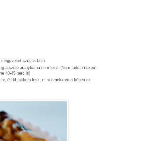
tt meggyeket szórjuk bele.
 amíg a széle aranybarna nem lesz. (Nem tudom nekem
nne 40-45 perc is)
sni, és kb akkora lesz, mint amekkora a képen az