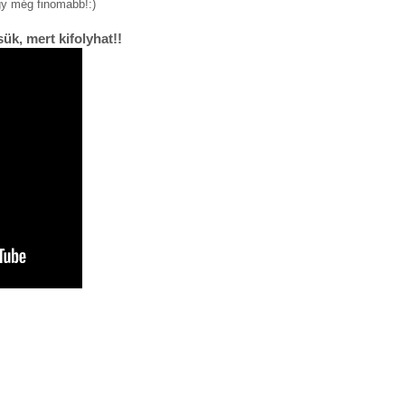
gy még finomabb!:)
ük, mert kifolyhat!!