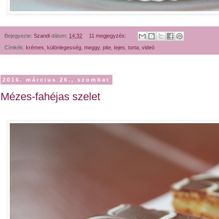
Bejegyezte:
Szandi
dátum:
14:32
11 megjegyzés:
Címkék:
krémes
,
különlegesség
,
meggy
,
pite
,
tejes
,
torta
,
videó
2016. március 26., szombat
Mézes-fahéjas szelet