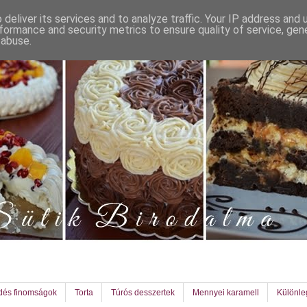
deliver its services and to analyze traffic. Your IP address and
formance and security metrics to ensure quality of service, ge
 abuse.
dés finomságok
Torta
Túrós desszertek
Mennyei karamell
Különl