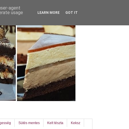
 user-agent
nerate usage
LEARN MORE
GOT IT
egesség
Sütés mentes
Kelt tészta
Keksz