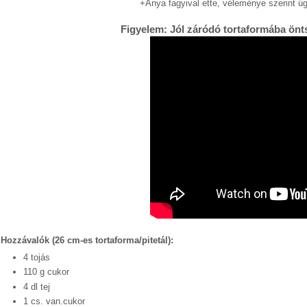
+Anya fagyival ette, véleménye szerint ú
Figyelem: Jól záródó tortaformába önts
Powered by
Helplogger
Hozzávalók (26 cm-es tortaforma/pitetál):
4 tojás
110 g cukor
4 dl tej
1 cs. van.cukor