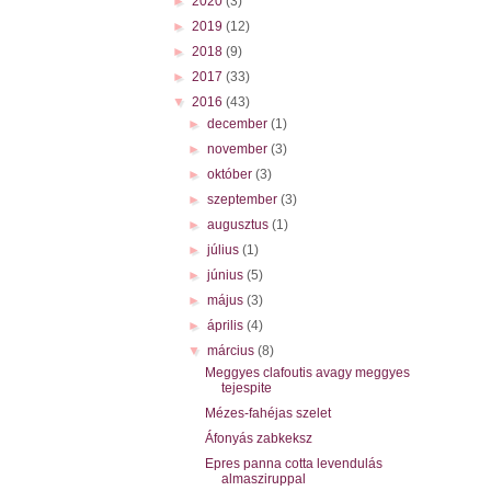
►
2020
(3)
►
2019
(12)
►
2018
(9)
►
2017
(33)
▼
2016
(43)
►
december
(1)
►
november
(3)
►
október
(3)
►
szeptember
(3)
►
augusztus
(1)
►
július
(1)
►
június
(5)
►
május
(3)
►
április
(4)
▼
március
(8)
Meggyes clafoutis avagy meggyes
tejespite
Mézes-fahéjas szelet
Áfonyás zabkeksz
Epres panna cotta levendulás
almasziruppal