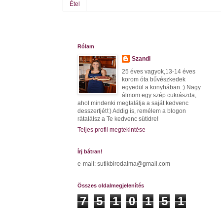
Étel
Rólam
Szandi
25 éves vagyok,13-14 éves
korom óta bűvészkedek
egyedül a konyhában.:) Nagy
álmom egy szép cukrászda,
ahol mindenki megtalálja a saját kedvenc
desszertjét!:) Addig is, remélem a blogon
rátalálsz a Te kedvenc sütidre!
Teljes profil megtekintése
Írj bátran!
e-mail: sutikbirodalma@gmail.com
Összes oldalmegjelenítés
7
5
1
0
1
5
1