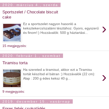
2020. március 4., szerda
Sportszelet / Chocolate biscuit
cake
›
Ez a sportszelet nagyon hasonló a
keksztekercs/szalámi tésztához. Gyors, egyszerű
és finom!:) Hozzávalók: 500 g háztartási...
15 megjegyzés:
2020. február 1., szombat
Tiramisu torta
Ha szereted a tiramisut, akkor ezt a Tiramisu
›
tortát készítsd el bátran :) Hozzávalók (22 cm):
Alap : 200 g édes keksz 40 g...
9 megjegyzés:
2019. december 15., vasárnap
Epres fehér csokoládés