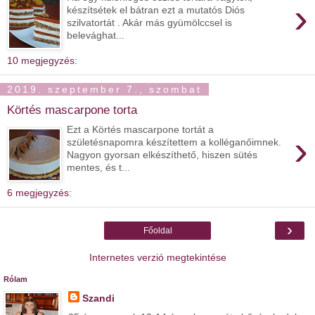
›
készítsétek el bátran ezt a mutatós Diós
szilvatortát . Akár más gyümölccsel is
belevághat...
10 megjegyzés:
2019. szeptember 7., szombat
Körtés mascarpone torta
Ezt a Körtés mascarpone tortát a
›
születésnapomra készítettem a kolléganőimnek.
Nagyon gyorsan elkészíthető, hiszen sütés
mentes, és t...
6 megjegyzés:
›
Főoldal
Internetes verzió megtekintése
Rólam
Szandi