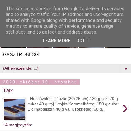
This site uses cookies from Google to deliver its services
and to analyze traffic. Your IP address and user-agent are
shared with Google along with performance and security
metrics to ensure quality of service, generate usage
statistics, and to detect and address abuse.
LEARN MORE
GOT IT
GASZTROBLOG
▼
2020. október 10., szombat
Twix
Hozzávalók: Tészta (20x25 cm) 130 g liszt 70 g
›
cukor 40 g vaj 1 tojás Karamellréteg: 150 g cukor
1 dl habtejszín 40 g vaj Csokiréteg: 60 g...
14 megjegyzés: