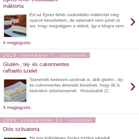
máktorta
›
Ezt az Epres fehér csokoládés máktortát még
nyáron készítettem, de valamiért nem jutott rá
sor, hogy megvágjam a videót, így a blogra sem...
6 megjegyzés:
2019. november 7., csütörtök
Glutén-, tej- és cukormentes
raffaello szelet
›
Szeretnék kedvezni azoknak is, akik glutén-, tej-
és cukormentes étrendet követnek, hogy ők is
kedvükre sütizhessenek. Hozzávalók (2...
4 megjegyzés:
2019. szeptember 14., szombat
Diós szilvatorta
Ha egy különleges őszies tortára vágytok,