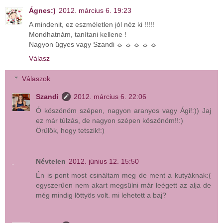
Ágnes:)
2012. március 6. 19:23
A mindenit, ez eszméletlen jól néz ki !!!!!
Mondhatnám, tanítani kellene !
Nagyon ügyes vagy Szandi ☼ ☼ ☼ ☼ ☼
Válasz
Válaszok
Szandi
2012. március 6. 22:06
Ó köszönöm szépen, nagyon aranyos vagy Ági!:)) Jaj
ez már túlzás, de nagyon szépen köszönöm!!:)
Örülök, hogy tetszik!:)
Névtelen
2012. június 12. 15:50
Én is pont most csináltam meg de ment a kutyáknak:(
egyszerűen nem akart megsülni már leégett az alja de
még mindig löttyös volt. mi lehetett a baj?