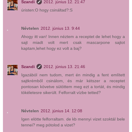
Szandi
2012. június 12. 21:47
úristen:O hogy csináltad?:S
Névtelen
2012. június 13. 9:44
Ahogy itt van! Innen néztem a receptet de lehet hogy a
sajt miadt volt mert csak mascarpone sajtot
kaptam,lehet hogy ez volt a baj?
Szandi
2012. június 13. 21:46
Igazából nem tudom, mert én mindig a fent említett
sajtkrémből csinálom, és már kétszer a receptet
pontosan követve sütöttem meg ezt a tortát, és mindig
tökéletesre sikerült. Felforralt vízbe tetted?
Névtelen
2012. június 14. 12:08
Igen elötte felforraltam. de kb mennyi vizet szoktál bele
tennei? meg pótolod a vizet?