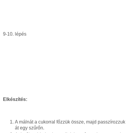
9-10. lépés
Elkészítés:
A málnát a cukorral főzzük össze, majd passzírozzuk
át egy szűrőn.