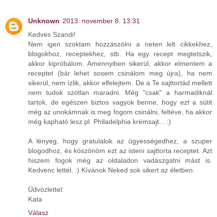
Unknown
2013. november 8. 13:31
Kedves Szandi!
Nem igen szoktam hozzászólni a neten lelt cikkekhez,
blogokhoz, receptekhez, stb. Ha egy recept megtetszik,
akkor kipróbálom. Amennyiben sikerül, akkor elmentem a
receptet (bár lehet sosem csinálom meg újra), ha nem
sikerül, nem ízlik, akkor elfelejtem. De a Te sajttortád mellett
nem tudok szótlan maradni. Még "csak" a harmadiknál
tartok, de egészen biztos vagyok benne, hogy ezt a sütit
még az unokámnak is meg fogom csinálni, feltéve, ha akkor
még kapható lesz pl. Philadelphia krémsajt... :)
A lényeg, hogy gratulálok az ügyességedhez, a szuper
blogodhoz, és köszönöm ezt az isteni sajttorta receptet. Azt
hiszem fogok még az oldaladon vadászgatni mást is.
Kedvenc lettél. :) Kívánok Neked sok sikert az életben.
Üdvözlettel:
Kata
Válasz