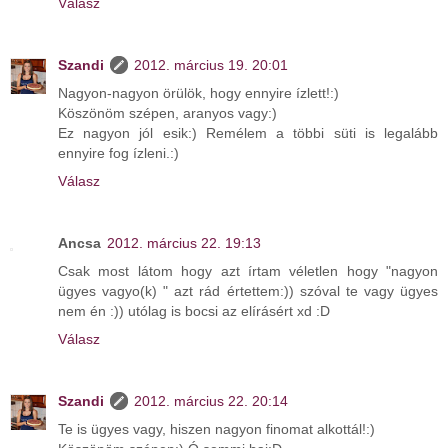
Válasz
Szandi
2012. március 19. 20:01
Nagyon-nagyon örülök, hogy ennyire ízlett!:)
Köszönöm szépen, aranyos vagy:)
Ez nagyon jól esik:) Remélem a többi süti is legalább
ennyire fog ízleni.:)
Válasz
Ancsa
2012. március 22. 19:13
Csak most látom hogy azt írtam véletlen hogy "nagyon
ügyes vagyo(k) " azt rád értettem:)) szóval te vagy ügyes
nem én :)) utólag is bocsi az elírásért xd :D
Válasz
Szandi
2012. március 22. 20:14
Te is ügyes vagy, hiszen nagyon finomat alkottál!:)