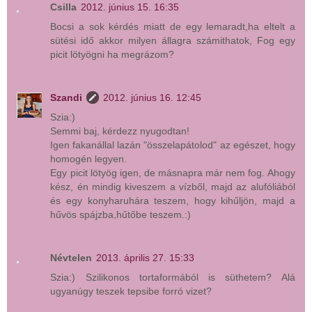
Csilla
2012. június 15. 16:35
Bocsi a sok kérdés miatt de egy lemaradt,ha eltelt a
sütési idő akkor milyen állagra számithatok, Fog egy
picit lötyögni ha megrázom?
Szandi
2012. június 16. 12:45
Szia:)
Semmi baj, kérdezz nyugodtan!
Igen fakanállal lazán "összelapátolod" az egészet, hogy
homogén legyen.
Egy picit lötyög igen, de másnapra már nem fog. Ahogy
kész, én mindig kiveszem a vízből, majd az alufóliából
és egy konyharuhára teszem, hogy kihűljön, majd a
hűvös spájzba,hűtőbe teszem.:)
Névtelen
2013. április 27. 15:33
Szia:) Szilikonos tortaformából is süthetem? Alá
ugyanúgy teszek tepsibe forró vizet?