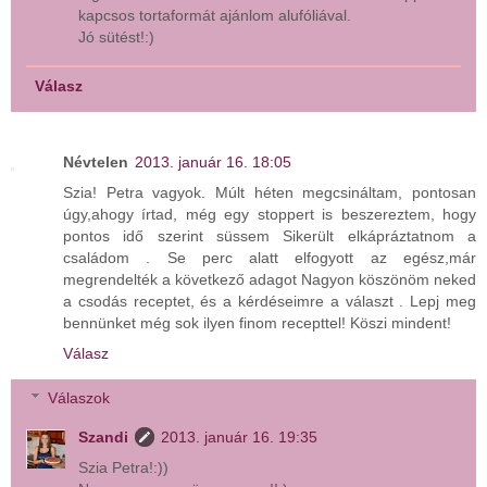
kapcsos tortaformát ajánlom alufóliával.
Jó sütést!:)
Válasz
Névtelen
2013. január 16. 18:05
Szia! Petra vagyok. Múlt héten megcsináltam, pontosan
úgy,ahogy írtad, még egy stoppert is beszereztem, hogy
pontos idő szerint süssem Sikerült elkápráztatnom a
családom . Se perc alatt elfogyott az egész,már
megrendelték a következő adagot Nagyon köszönöm neked
a csodás receptet, és a kérdéseimre a választ . Lepj meg
bennünket még sok ilyen finom recepttel! Köszi mindent!
Válasz
Válaszok
Szandi
2013. január 16. 19:35
Szia Petra!:))