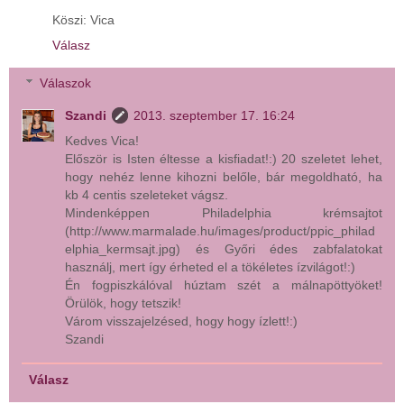
Köszi: Vica
Válasz
Válaszok
Szandi
2013. szeptember 17. 16:24
Kedves Vica!
Először is Isten éltesse a kisfiadat!:) 20 szeletet lehet,
hogy nehéz lenne kihozni belőle, bár megoldható, ha
kb 4 centis szeleteket vágsz.
Mindenképpen Philadelphia krémsajtot
(http://www.marmalade.hu/images/product/ppic_philad
elphia_kermsajt.jpg) és Győri édes zabfalatokat
használj, mert így érheted el a tökéletes ízvilágot!:)
Én fogpiszkálóval húztam szét a málnapöttyöket!
Örülök, hogy tetszik!
Várom visszajelzésed, hogy hogy ízlett!:)
Szandi
Válasz