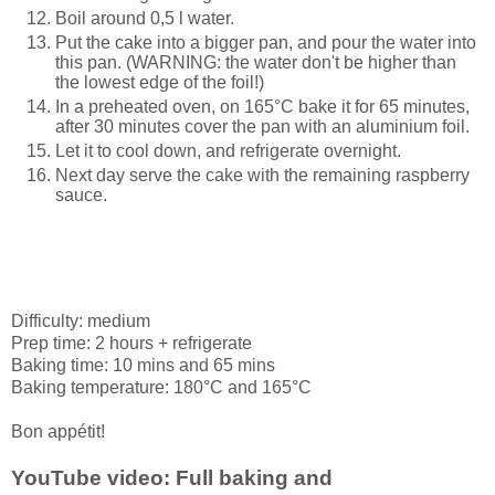
Boil around 0,5 l water.
Put the cake into a bigger pan, and pour the water into
this pan. (WARNING: the water don't be higher than
the lowest edge of the foil!)
In a preheated oven, on 165°C bake it for 65 minutes,
after 30 minutes cover the pan with an aluminium foil.
Let it to cool down, and refrigerate overnight.
Next day serve the cake with the remaining raspberry
sauce.
Difficulty: medium
Prep time: 2 hours + refrigerate
Baking time: 10 mins and 65 mins
Baking temperature: 180°C and 165°C
Bon appétit!
YouTube video:
Full baking and