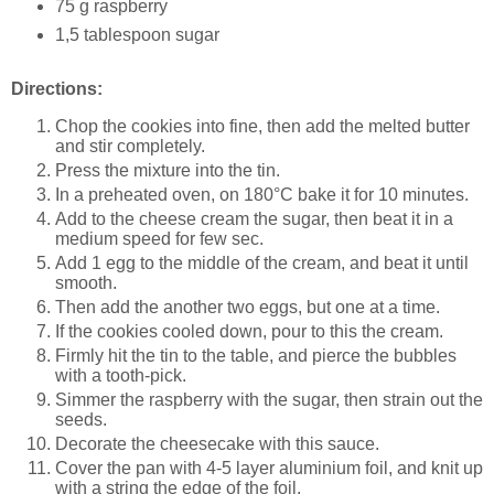
75 g raspberry
1,5 tablespoon sugar
Directions:
Chop the cookies into fine, then add the melted butter
and stir completely.
Press the mixture into the tin.
In a preheated oven, on 180°C bake it for 10 minutes.
Add to the cheese cream the sugar, then beat it in a
medium speed for few sec.
Add 1 egg to the middle of the cream, and beat it until
smooth.
Then add the another two eggs, but one at a time.
If the cookies cooled down, pour to this the cream.
Firmly hit the tin to the table, and pierce the bubbles
with a tooth-pick.
Simmer the raspberry with the sugar, then strain out the
seeds.
Decorate the cheesecake with this sauce.
Cover the pan with 4-5 layer aluminium foil, and knit up
with a string the edge of the foil.