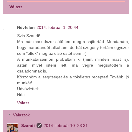
Válasz
Névtelen
2014. február 1. 20:44
Szia Szandi!
Ma már másodszor sütöttem meg a sajttortád. Mondanám,
hogy maradandót alkottam, de hát szegény tortáim egyszer
sem "élték" meg az első estét sem :-)
A munkatársaimon próbáltam ki (mint minden mást is),
aztán mivel isteni lett, ma végre megsütöttem a
családomnak is.
Köszönöm a segítséget és a tökéletes receptet! További jó
munkát!
Üdvözlettel:
Nóci
Válasz
Válaszok
Szandi
2014. február 10. 23:31