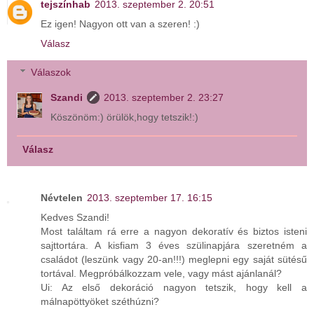
tejszínhab
2013. szeptember 2. 20:51
Ez igen! Nagyon ott van a szeren! :)
Válasz
Válaszok
Szandi
2013. szeptember 2. 23:27
Köszönöm:) örülök,hogy tetszik!:)
Válasz
Névtelen
2013. szeptember 17. 16:15
Kedves Szandi!
Most találtam rá erre a nagyon dekoratív és biztos isteni
sajttortára. A kisfiam 3 éves szülinapjára szeretném a
családot (leszünk vagy 20-an!!!) meglepni egy saját sütésű
tortával. Megpróbálkozzam vele, vagy mást ajánlanál?
Ui: Az első dekoráció nagyon tetszik, hogy kell a
málnapöttyöket széthúzni?