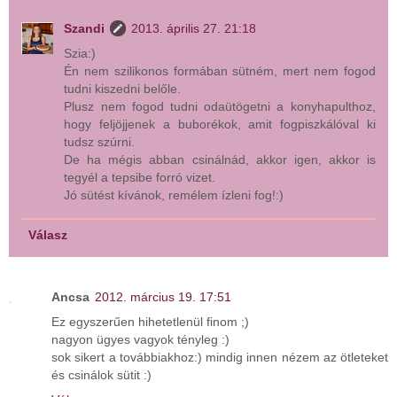
Szandi
2013. április 27. 21:18
Szia:)
Én nem szilikonos formában sütném, mert nem fogod
tudni kiszedni belőle.
Plusz nem fogod tudni odaütögetni a konyhapulthoz,
hogy feljöjjenek a buborékok, amit fogpiszkálóval ki
tudsz szúrni.
De ha mégis abban csinálnád, akkor igen, akkor is
tegyél a tepsibe forró vizet.
Jó sütést kívánok, remélem ízleni fog!:)
Válasz
Ancsa
2012. március 19. 17:51
Ez egyszerűen hihetetlenül finom ;)
nagyon ügyes vagyok tényleg :)
sok sikert a továbbiakhoz:) mindig innen nézem az ötleteket
és csinálok sütit :)