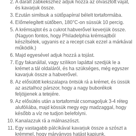
A darált zabkekszhez adjuk hozzá az olvasztott vajat,
és kavarjuk össze.
Ezután simítsuk a sütőpapírral bélelt tortaformába.
Előmelegített sütőben, 180°C-on süssük 10 percig.
A krémsajtot és a cukrot habverővel keverjük össze.
(Nagyon fontos, hogy Philadelphia krémsajtból
készítsétek, ugyanis ez a recept csak ezzel a márkával
működik.)
Majd egyesével adjuk hozzá a tojást.
Egy fakanállal, vagy szilikon lapáttal szedjük le a
krémet a tál oldaláról, és ha szükséges, még egyszer
kavarjuk össze a habverővel.
Az elősütött kekszalapra öntsük rá a krémet, és üssük
az asztalhoz párszor, hogy a nagy buborékok
feljöjjenek a tetejére.
Az elősütés után a tortaformát csomagoljuk 3-4 réteg
alufóliába, majd kössük megy egy madzaggal, hogy
később a víz ne tudjon belefolyni.
Kanalazzuk rá a málnaszószt.
Egy vastagabb pálcikával kavarjuk össze a szószt a
krémmel, hogy márványos hatást kapjunk.