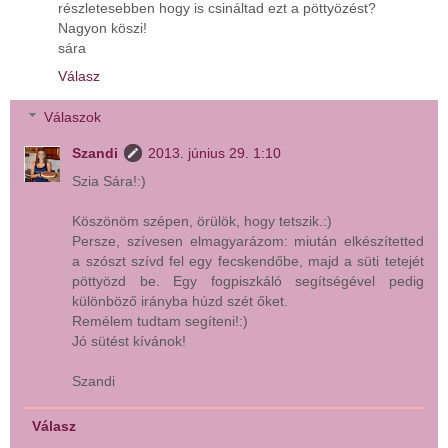
részletesebben hogy is csináltad ezt a pöttyözést?
Nagyon köszi!
sára
Válasz
Válaszok
Szandi
2013. június 29. 1:10
Szia Sára!:)
Köszönöm szépen, örülök, hogy tetszik.:)
Persze, szívesen elmagyarázom: miután elkészítetted
a szószt szívd fel egy fecskendőbe, majd a süti tetejét
pöttyözd be. Egy fogpiszkáló segítségével pedig
különböző irányba húzd szét őket.
Remélem tudtam segíteni!:)
Jó sütést kívánok!
Szandi
Válasz