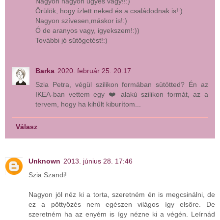
Nagyon nagyon ügyes vagy!!:)
Örülök, hogy ízlett neked és a családodnak is!:)
Nagyon szívesen,máskor is!:)
Ó de aranyos vagy, igyekszem!:))
További jó sütögetést!:)
Barka
2020. február 25. 20:17
Szia Petra, végül szilikon formában sütötted? Én az
IKEA-ban vettem egy ❤️ alakú szilikon formát, az a
tervem, hogy ha kihűlt kiburítom...
Válasz
Unknown
2013. június 28. 17:46
Szia Szandi!
Nagyon jól néz ki a torta, szeretném én is megcsinálni, de
ez a pöttyözés nem egészen világos így elsőre. De
szeretném ha az enyém is így nézne ki a végén. Leírnád