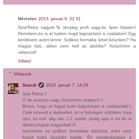
Névtelen
2013. január 6. 22:31
Szia!Petra vagyok.Te tényleg profi vagy,és ilyen fiatalon!
Remélem,én is el tudom majd kápráztatni a családom! Egy
kérdésem azért lenne: Szilikon formába lehet készíteni? Ha
magas falú, akkor nem kell az alufólia? Köszönöm a
válaszod!
Válasz
Válaszok
Szandi
2013. január 7. 14:29
Szia Petra!:)
Ó de aranyos vagy, köszönöm szépen!!:)
Biztos, hogy el fogod tudni kápráztatni a családodat!:)
Csak kövesd a lépéseket, én a hétvégén sütöttem meg
újra, és már alig van 1-2 szelet, pedig apa is és én is
diétára fogtuk magunkat!:D
Szerintem ne szilikon formában készítsd, mert nem
fogod tudni kiszedni belőle. Én mindenképpen a