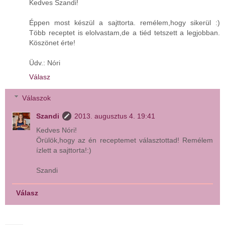
Kedves Szandi!
Éppen most készül a sajttorta. remélem,hogy sikerül :)
Több receptet is elolvastam,de a tiéd tetszett a legjobban.
Köszönet érte!
Üdv.: Nóri
Válasz
Válaszok
Szandi
2013. augusztus 4. 19:41
Kedves Nóri!
Örülök,hogy az én receptemet választottad! Remélem
ízlett a sajttorta!:)
Szandi
Válasz