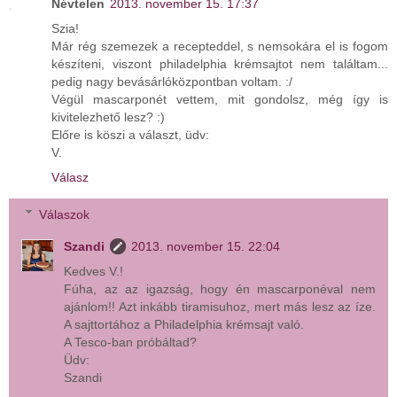
Névtelen
2013. november 15. 17:37
Szia!
Már rég szemezek a recepteddel, s nemsokára el is fogom
készíteni, viszont philadelphia krémsajtot nem találtam...
pedig nagy bevásárlóközpontban voltam. :/
Végül mascarponét vettem, mit gondolsz, még így is
kivitelezhető lesz? :)
Előre is köszi a választ, üdv:
V.
Válasz
Válaszok
Szandi
2013. november 15. 22:04
Kedves V.!
Fúha, az az igazság, hogy én mascarponéval nem
ajánlom!! Azt inkább tiramisuhoz, mert más lesz az íze.
A sajttortához a Philadelphia krémsajt való.
A Tesco-ban próbáltad?
Üdv:
Szandi