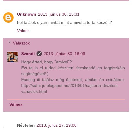
Unknown
2013. június 30. 15:31
hol találok olyan mintát mint amivel a torta készült?
Válasz
Válaszok
Szandi
2013. június 30. 16:06
Hogy érted, hogy "amivel"?
Ezt te is el tudod készíteni fecskendő és fogpiszkáló
segítségével!:)
Esetleg itt találsz még ötleteket, amiket én csináltam:
http://sutni-jo.blogspot.hu/2013/01/sajttorta-diszitesi-
variaciok.html
Válasz
Névtelen
2013. július 27. 19:06