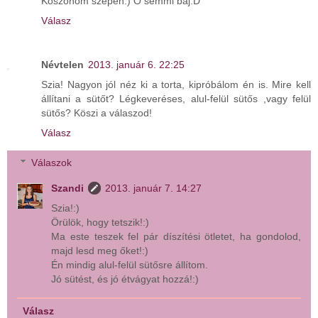
Köszönöm szépen:) Ó semmi baj:D
Válasz
Névtelen
2013. január 6. 22:25
Szia! Nagyon jól néz ki a torta, kipróbálom én is. Mire kell
állítani a sütőt? Légkeveréses, alul-felül sütős ,vagy felül
sütős? Köszi a válaszod!
Válasz
Válaszok
Szandi
2013. január 7. 14:27
Szia!:)
Örülök, hogy tetszik!:)
Ma este teszek fel pár díszítési ötletet, ha gondolod,
majd lesd meg őket!:)
Én mindig alul-felül sütősre állítom.
Jó sütést, és jó étvágyat hozzá!:)
Válasz