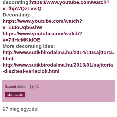
decorating:
https://www.youtube.com/watch?
v=fbpWQzLvviQ
Decorating:
https://www.youtube.com/watch?
v=EuIoUqb6shw
https://www.youtube.com/watch?
v=7ffHcMKIdOE
More decorating idea:
http://www.sutikbirodalma.hu/2014/11/sajttorta.
html
http://www.sutikbirodalma.hu/2013/01/sajttorta
-diszitesi-variaciok.html
Szandi
dátum:
19:41
Megosztás
97 megjegyzés: