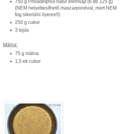
750 g Philadelphia natúr krémsajt (6 db 125 g)
(NEM helyettesíthető mascarponéval, mert NEM
fog sikerülni ilyenre!!)
250 g cukor
3 tojás
Málna:
75 g málna
1,5 ek cukor