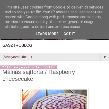
This site uses cookies from Google to deliver its services
and to analyze traffic. Your IP address and user-agent are
shared with Google along with performance and security
metrics to ensure quality of service, generate usage
statistics, and to detect and address abuse.
LEARN MORE
GOT IT
GASZTROBLOG
▼
2017. augusztus 14., hétfő
Málnás sajttorta / Raspberry
cheesecake