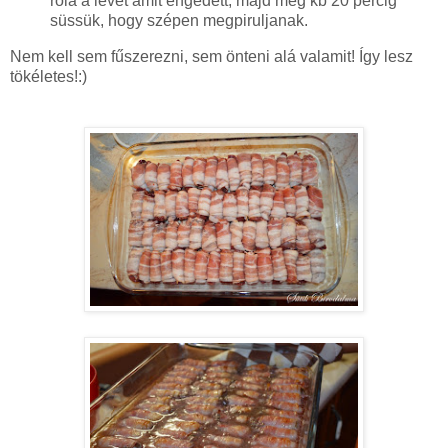
róla a levet amit engedett, majd még kb 20 percig
süssük, hogy szépen megpiruljanak.
Nem kell sem fűszerezni, sem önteni alá valamit! Így lesz
tökéletes!:)