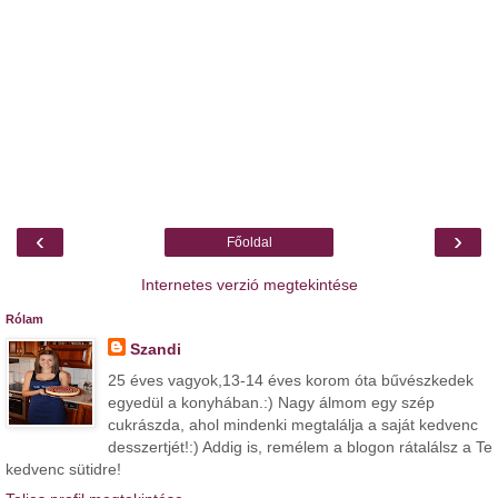
‹
›
Főoldal
Internetes verzió megtekintése
Rólam
Szandi
25 éves vagyok,13-14 éves korom óta bűvészkedek
egyedül a konyhában.:) Nagy álmom egy szép
cukrászda, ahol mindenki megtalálja a saját kedvenc
desszertjét!:) Addig is, remélem a blogon rátalálsz a Te
kedvenc sütidre!