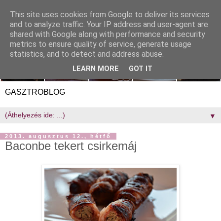
This site uses cookies from Google to deliver its services
and to analyze traffic. Your IP address and user-agent are
shared with Google along with performance and security
metrics to ensure quality of service, generate usage
statistics, and to detect and address abuse.
LEARN MORE
GOT IT
GASZTROBLOG
▼
2013. augusztus 12., hétfő
Baconbe tekert csirkemáj