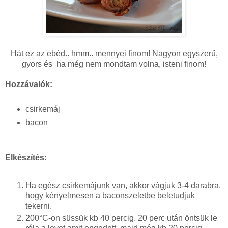
Hát ez az ebéd.. hmm.. mennyei finom! Nagyon egyszerű,
gyors és ha még nem mondtam volna, isteni finom!
Hozzávalók:
csirkemáj
bacon
Elkészítés:
Ha egész csirkemájunk van, akkor vágjuk 3-4 darabra,
hogy kényelmesen a baconszeletbe beletudjuk
tekerni.
200°C-on süssük kb 40 percig. 20 perc után öntsük le