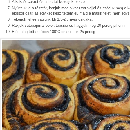
A kakaót,cukrot és a lisztet keverjük össze.
Nyújtsuk ki a tésztát, kenjük meg olvasztott vajjal és szórjuk meg a 
először csak az egyiket készítettem el, majd a másik felét, mert egysze
Tekerjük fel és vágjunk kb 1,5-2 cm-es csigákat.
Rakjuk sütőpapírral bélelt tepsibe és hagyjuk még 20 percig pihenni.
Előmelegített sütőben 180°C-on süssük 25 percig.