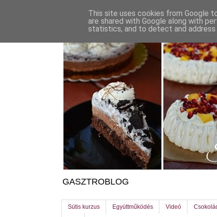
This site uses cookies from Google to 
are shared with Google along with per
statistics, and to detect and address
GASZTROBLOG
Sütis kurzus
Együttműködés
Videó
Csokolá