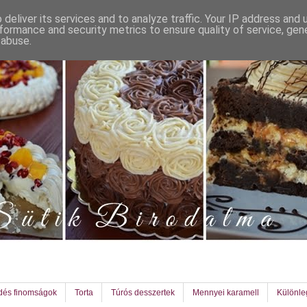
deliver its services and to analyze traffic. Your IP address and
formance and security metrics to ensure quality of service, ge
 abuse.
dés finomságok
Torta
Túrós desszertek
Mennyei karamell
Különl