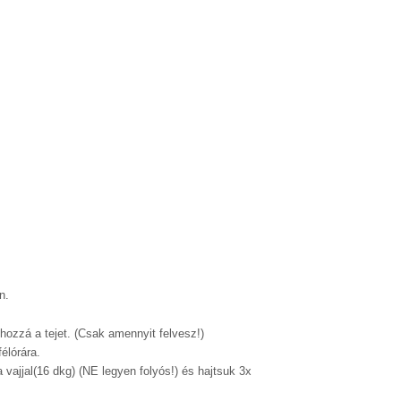
n.
hozzá a tejet. (Csak amennyit felvesz!)
élórára.
 vajjal(16 dkg) (NE legyen folyós!) és hajtsuk 3x