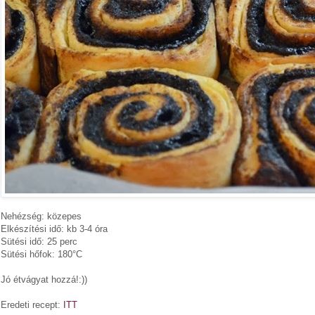
Nehézség: közepes
Elkészítési idő: kb 3-4 óra
Sütési idő: 25 perc
Sütési hőfok: 180°C
Jó étvágyat hozzá!:))
Eredeti recept:
ITT