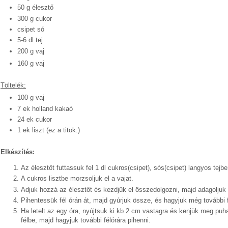
50 g élesztő
300 g cukor
csipet só
5-6 dl tej
200 g vaj
160 g vaj
Powered by
Helplogger
Töltelék:
100 g vaj
7 ek holland kakaó
24 ek cukor
1 ek liszt (ez a titok:)
Elkészítés:
Az élesztőt futtassuk fel 1 dl cukros(csipet), sós(csipet) langyos tejbe
A cukros lisztbe morzsoljuk el a vajat.
Adjuk hozzá az élesztőt és kezdjük el összedolgozni, majd adagoljuk 
Pihentessük fél órán át, majd gyúrjuk össze, és hagyjuk még további f
Ha letelt az egy óra, nyújtsuk ki kb 2 cm vastagra és kenjük meg puha
félbe, majd hagyjuk további félórára pihenni.