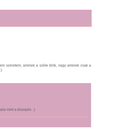
m szeretem, aminek a széle törik, vagy aminek csak a
:)
aós mint a közepén. :)