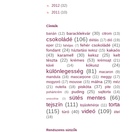
►
2012
(32)
►
2011
(10)
Címkék
baracklekvár
(30)
banán
(12)
citrom
(13)
csokoládé
(106)
diétás
(17)
dió
(19)
fehér csokoládé
(41)
eper
(21)
fahéjas
(7)
fondant
(24)
kakaós
háztartási keksz
(15)
(43)
karamell
(30)
keksz
(25)
kelt
tészta
(22)
krémes
(53)
krémsajt
(21)
kókusz
(24)
kávé
(14)
különlegesség
(81)
macaron
(9)
mandula
(18)
mascarpone
(11)
meggy
(17)
málna
(29)
mogyoró
(17)
mousse
(15)
méz
piskóta
(37)
(21)
nutella
(18)
pite
(10)
puding
(25)
sajttorta
(14)
pohárkrém
(6)
sütés mentes
(66)
smoothie
(3)
tejszín
(111)
torta
tojásfehérje
(11)
(115)
videó
(109)
túró
(40)
étel
(18)
Rendszeres sütizők