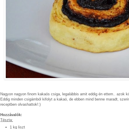
Nagyon nagyon finom kakaós csiga, legalábbis amit eddig én ettem.. azok kö
Eddig minden csigámból kifolyt a kakaó, de ebben mind benne maradt, szer
receptben olvashattok!:)
Hozzávalók:
Tészta:
1 kg liszt