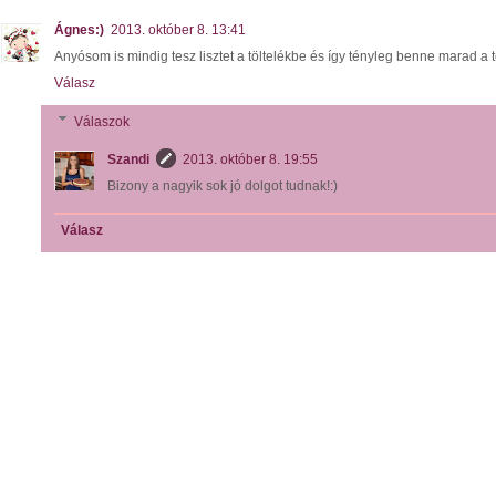
Ágnes:)
2013. október 8. 13:41
Anyósom is mindig tesz lisztet a töltelékbe és így tényleg benne marad a t
Válasz
Válaszok
Szandi
2013. október 8. 19:55
Bizony a nagyik sok jó dolgot tudnak!:)
Válasz