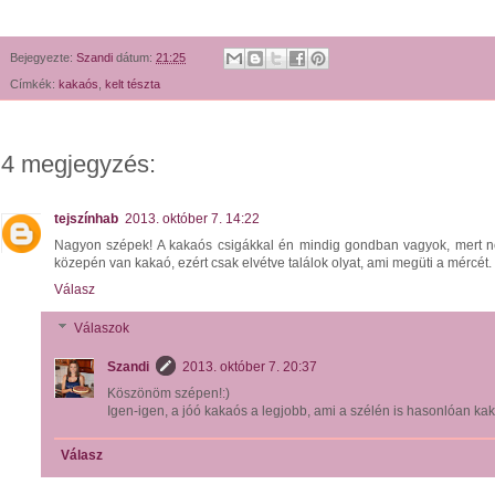
Bejegyezte:
Szandi
dátum:
21:25
Címkék:
kakaós
,
kelt tészta
4 megjegyzés:
tejszínhab
2013. október 7. 14:22
Nagyon szépek! A kakaós csigákkal én mindig gondban vagyok, mert ne
közepén van kakaó, ezért csak elvétve találok olyat, ami megüti a mércét. 
Válasz
Válaszok
Szandi
2013. október 7. 20:37
Köszönöm szépen!:)
Igen-igen, a jóó kakaós a legjobb, ami a szélén is hasonlóan kak
Válasz