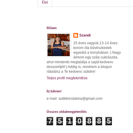
Étel
Rólam
Szandi
25 éves vagyok,13-14 éves
korom óta bűvészkedek
egyedül a konyhában.:) Nagy
álmom egy szép cukrászda,
ahol mindenki megtalálja a saját kedvenc
desszertjét!:) Addig is, remélem a blogon
rátalálsz a Te kedvenc sütidre!
Teljes profil megtekintése
Írj bátran!
e-mail: sutikbirodalma@gmail.com
Összes oldalmegjelenítés
7
5
1
0
8
8
5