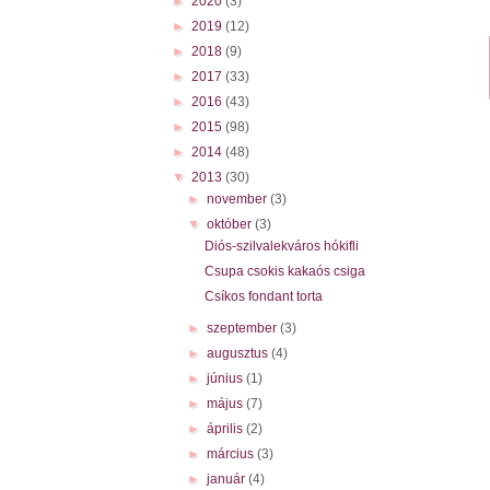
►
2020
(3)
►
2019
(12)
►
2018
(9)
►
2017
(33)
►
2016
(43)
►
2015
(98)
►
2014
(48)
▼
2013
(30)
►
november
(3)
▼
október
(3)
Diós-szilvalekváros hókifli
Csupa csokis kakaós csiga
Csíkos fondant torta
►
szeptember
(3)
►
augusztus
(4)
►
június
(1)
►
május
(7)
►
április
(2)
►
március
(3)
►
január
(4)