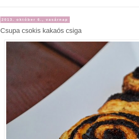
2013. október 6., vasárnap
Csupa csokis kakaós csiga