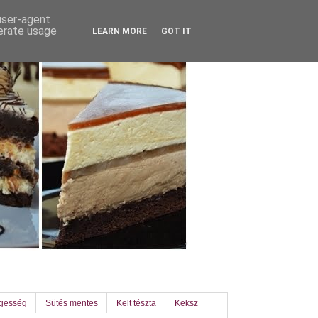
 user-agent
nerate usage
LEARN MORE
GOT IT
egesség
Sütés mentes
Kelt tészta
Keksz