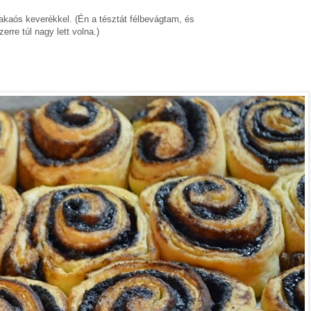
kakaós keverékkel. (Én a tésztát félbevágtam, és
rre túl nagy lett volna.)