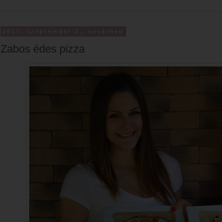
2017. szeptember 3., vasárnap
Zabos édes pizza