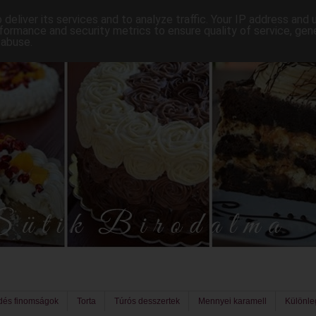
deliver its services and to analyze traffic. Your IP address and
formance and security metrics to ensure quality of service, ge
 abuse.
dés finomságok
Torta
Túrós desszertek
Mennyei karamell
Különl