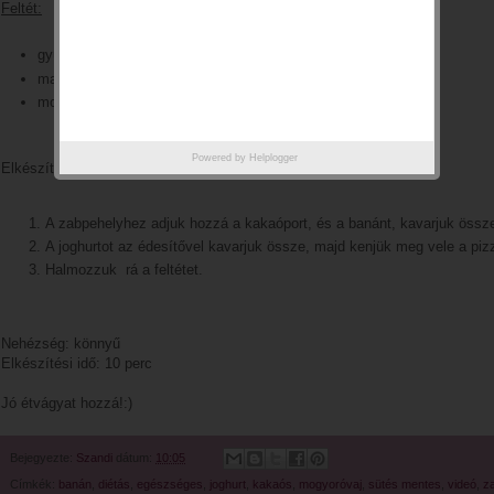
Feltét:
gyümölcs
magvak
mogyoróvaj
Powered by
Helplogger
Elkészítés:
A zabpehelyhez adjuk hozzá a kakaóport, és a banánt, kavarjuk össze
A joghurtot az édesítővel kavarjuk össze, majd kenjük meg vele a piz
Halmozzuk rá a feltétet.
Nehézség: könnyű
Elkészítési idő: 10 perc
Jó étvágyat hozzá!:)
Bejegyezte:
Szandi
dátum:
10:05
Címkék:
banán
,
diétás
,
egészséges
,
joghurt
,
kakaós
,
mogyoróvaj
,
sütés mentes
,
videó
,
z