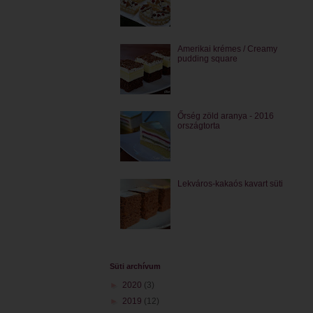
Amerikai krémes / Creamy
pudding square
Őrség zöld aranya - 2016
országtorta
Lekváros-kakaós kavart süti
Süti archívum
►
2020
(3)
►
2019
(12)