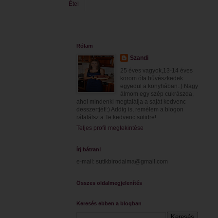
Étel
Rólam
Szandi
25 éves vagyok,13-14 éves
korom óta bűvészkedek
egyedül a konyhában.:) Nagy
álmom egy szép cukrászda,
ahol mindenki megtalálja a saját kedvenc
desszertjét!:) Addig is, remélem a blogon
rátalálsz a Te kedvenc sütidre!
Teljes profil megtekintése
Írj bátran!
e-mail: sutikbirodalma@gmail.com
Összes oldalmegjelenítés
Keresés ebben a blogban