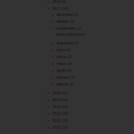
►
2018
(9)
▼
2017
(33)
►
december
(2)
►
október
(2)
▼
szeptember
(1)
Zabos édes pizza
►
augusztus
(2)
►
július
(4)
►
június
(2)
►
május
(4)
►
április
(6)
►
március
(7)
►
február
(3)
►
2016
(43)
►
2015
(98)
►
2014
(48)
►
2013
(30)
►
2012
(32)
►
2011
(10)