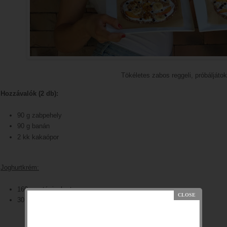
Tökéletes zabos reggeli, próbáljátok
Hozzávalók (2 db):
90 g zabpehely
90 g banán
2 kk kakaópor
Joghurtkrém:
160 g natúr joghurt
30 g xilit/cukor