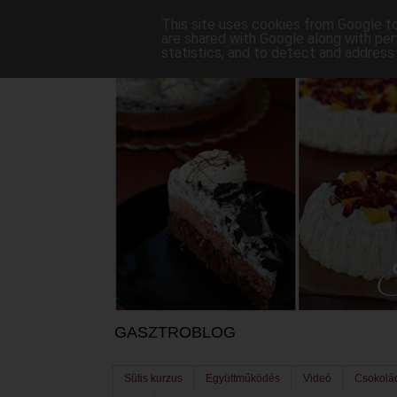
This site uses cookies from Google to 
are shared with Google along with per
statistics, and to detect and address
GASZTROBLOG
Sütis kurzus
Együttműködés
Videó
Csokolá