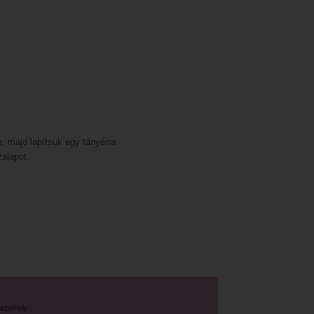
, majd lapítsuk egy tányérra.
zalapot.
abpehely