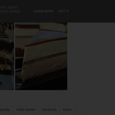
 user-agent
nerate usage
LEARN MORE
GOT IT
egesség
Sütés mentes
Kelt tészta
Keksz