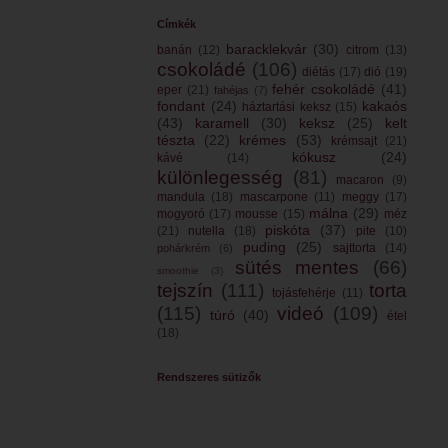
Címkék
baracklekvár
(30)
banán
(12)
citrom
(13)
csokoládé
(106)
diétás
(17)
dió
(19)
fehér csokoládé
(41)
eper
(21)
fahéjas
(7)
fondant
(24)
kakaós
háztartási keksz
(15)
(43)
karamell
(30)
keksz
(25)
kelt
tészta
(22)
krémes
(53)
krémsajt
(21)
kókusz
(24)
kávé
(14)
különlegesség
(81)
macaron
(9)
mandula
(18)
mascarpone
(11)
meggy
(17)
málna
(29)
mogyoró
(17)
mousse
(15)
méz
piskóta
(37)
(21)
nutella
(18)
pite
(10)
puding
(25)
sajttorta
(14)
pohárkrém
(6)
sütés mentes
(66)
smoothie
(3)
tejszín
(111)
torta
tojásfehérje
(11)
(115)
videó
(109)
túró
(40)
étel
(18)
Rendszeres sütizők