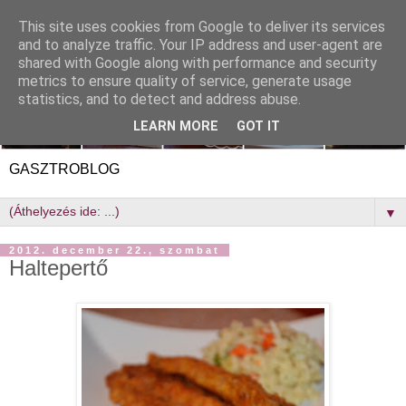
This site uses cookies from Google to deliver its services
and to analyze traffic. Your IP address and user-agent are
shared with Google along with performance and security
metrics to ensure quality of service, generate usage
statistics, and to detect and address abuse.
LEARN MORE
GOT IT
GASZTROBLOG
▼
2012. december 22., szombat
Haltepertő