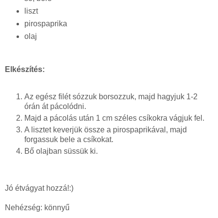
liszt
pirospaprika
olaj
Elkészítés:
Az egész filét sózzuk borsozzuk, majd hagyjuk 1-2
órán át pácolódni.
Majd a pácolás után 1 cm széles csíkokra vágjuk fel.
A lisztet keverjük össze a pirospaprikával, majd
forgassuk bele a csíkokat.
Bő olajban süssük ki.
Jó étvágyat hozzá!:)
Nehézség: könnyű