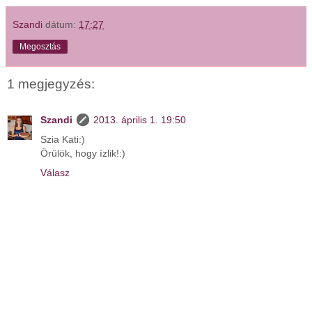
Szandi
dátum:
17:27
Megosztás
1 megjegyzés:
Szandi
2013. április 1. 19:50
Szia Kati:)
Örülök, hogy ízlik!:)
Válasz