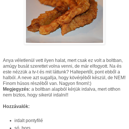
Anya véletlenül vett ilyen halat, mert csak ez volt a boltban,
amúgy busát szerettet volna venni, de már elfogyott. Na és
este nézzük a tv-t és mit láttunk? Haltepertőt, pont ebből a
halból. A neve azt sugallja, hogy kövérjéből készül, de NEM!
Finom húsos részéből van. Nagyon finom!:)
Megjegyzés:
a boltban alapból kérjük irdalva, mert otthon
nem biztos, hogy sikerül irdalni!!
Hozzávalók:
irdalt pontyfilé
só, bors