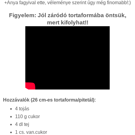
+Anya fagyival ette, véleménye szerint úgy még finomabb!:)
Figyelem: Jól záródó tortaformába öntsük,
mert kifolyhat!!
Hozzávalók (26 cm-es tortaforma/pitetál):
4 tojás
110 g cukor
4 dl tej
1 cs. van.cukor