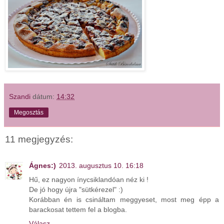
Szandi
dátum:
14:32
Megosztás
11 megjegyzés:
Ágnes:)
2013. augusztus 10. 16:18
Hű, ez nagyon ínycsiklandóan néz ki !
De jó hogy újra "sütkérezel" :)
Korábban én is csináltam meggyeset, most meg épp a
barackosat tettem fel a blogba.
Válasz