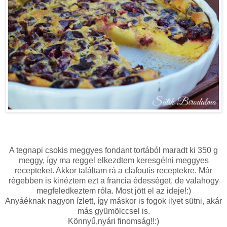
A tegnapi csokis meggyes fondant tortából maradt ki 350 g
meggy, így ma reggel elkezdtem keresgélni meggyes
recepteket. Akkor találtam rá a clafoutis receptekre. Már
régebben is kinéztem ezt a francia édességet, de valahogy
megfeledkeztem róla. Most jött el az ideje!:)
Anyáéknak nagyon ízlett, így máskor is fogok ilyet sütni, akár
más gyümölccsel is.
Könnyű,nyári finomság!!:)