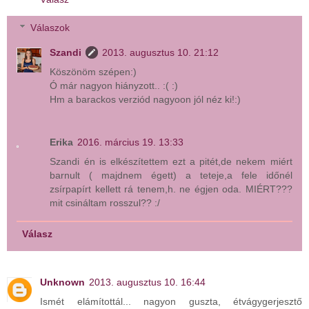
Válaszok
Szandi
2013. augusztus 10. 21:12
Köszönöm szépen:)
Ó már nagyon hiányzott.. :( :)
Hm a barackos verziód nagyoon jól néz ki!:)
Erika
2016. március 19. 13:33
Szandi én is elkészítettem ezt a pitét,de nekem miért
barnult ( majdnem égett) a teteje,a fele időnél
zsírpapírt kellett rá tenem,h. ne égjen oda. MIÉRT???
mit csináltam rosszul?? :/
Válasz
Unknown
2013. augusztus 10. 16:44
Ismét elámítottál... nagyon guszta, étvágygerjesztő