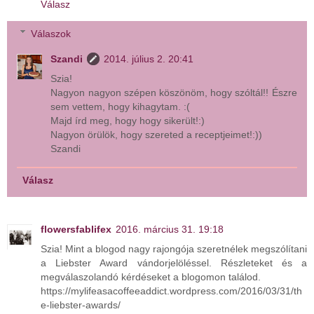
Válasz
Válaszok
Szandi
2014. július 2. 20:41
Szia!
Nagyon nagyon szépen köszönöm, hogy szóltál!! Észre
sem vettem, hogy kihagytam. :(
Majd írd meg, hogy hogy sikerült!:)
Nagyon örülök, hogy szereted a receptjeimet!:))
Szandi
Válasz
flowersfablifex
2016. március 31. 19:18
Szia! Mint a blogod nagy rajongója szeretnélek megszólítani
a Liebster Award vándorjelöléssel. Részleteket és a
megválaszolandó kérdéseket a blogomon találod.
https://mylifeasacoffeeaddict.wordpress.com/2016/03/31/th
e-liebster-awards/