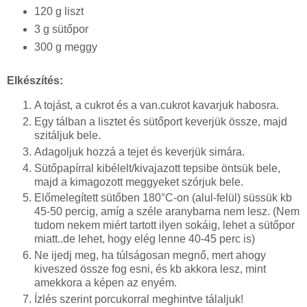
120 g liszt
3 g sütőpor
300 g meggy
Elkészítés:
A tojást, a cukrot és a van.cukrot kavarjuk habosra.
Egy tálban a lisztet és sütőport keverjük össze, majd
szitáljuk bele.
Adagoljuk hozzá a tejet és keverjük simára.
Sütőpapírral kibélelt/kivajazott tepsibe öntsük bele,
majd a kimagozott meggyeket szórjuk bele.
Előmelegített sütőben 180°C-on (alul-felül) süssük kb
45-50 percig, amíg a széle aranybarna nem lesz. (Nem
tudom nekem miért tartott ilyen sokáig, lehet a sütőpor
miatt..de lehet, hogy elég lenne 40-45 perc is)
Ne ijedj meg, ha túlságosan megnő, mert ahogy
kiveszed össze fog esni, és kb akkora lesz, mint
amekkora a képen az enyém.
Ízlés szerint porcukorral meghintve tálaljuk!