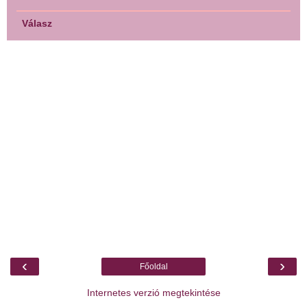
Válasz
‹
›
Főoldal
Internetes verzió megtekintése