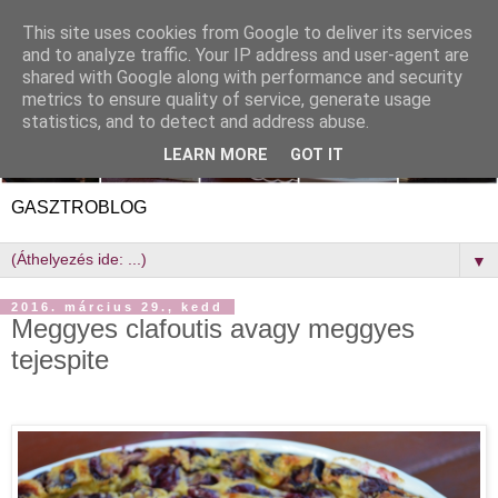
This site uses cookies from Google to deliver its services
and to analyze traffic. Your IP address and user-agent are
shared with Google along with performance and security
metrics to ensure quality of service, generate usage
statistics, and to detect and address abuse.
LEARN MORE
GOT IT
GASZTROBLOG
▼
2016. március 29., kedd
Meggyes clafoutis avagy meggyes
tejespite