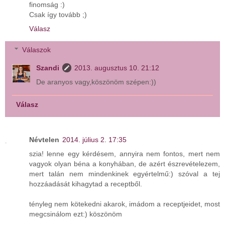
finomság :)
Csak így tovább ;)
Válasz
Válaszok
Szandi
2013. augusztus 10. 21:12
De aranyos vagy,köszönöm szépen:))
Válasz
Névtelen
2014. július 2. 17:35
szia! lenne egy kérdésem, annyira nem fontos, mert nem
vagyok olyan béna a konyhában, de azért észrevételezem,
mert talán nem mindenkinek egyértelmű:) szóval a tej
hozzáadását kihagytad a receptből.
tényleg nem kötekedni akarok, imádom a receptjeidet, most
megcsinálom ezt:) köszönöm