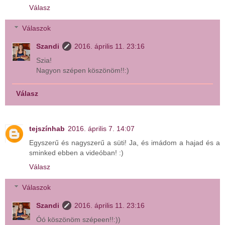
Válasz
Válaszok
Szandi
2016. április 11. 23:16
Szia!
Nagyon szépen köszönöm!!:)
Válasz
tejszínhab
2016. április 7. 14:07
Egyszerű és nagyszerű a süti! Ja, és imádom a hajad és a
sminked ebben a videóban! :)
Válasz
Válaszok
Szandi
2016. április 11. 23:16
Óó köszönöm szépeen!!:))