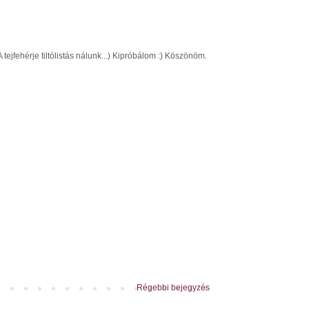
 tejfehérje tiltólistás nálunk...) Kipróbálom :) Köszönöm.
Régebbi bejegyzés