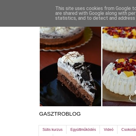
This site uses cookies from Google to 
are shared with Google along with per
statistics, and to detect and address
GASZTROBLOG
Sütis kurzus
Együttműködés
Videó
Csokolá