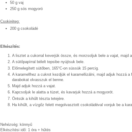
50 g vaj
250 g sós mogyoró
Csokiréteg:
200 g csokoládé
Elkészítés:
A lisztet a cukorral keverjük össze, és morzsoljuk bele a vajat, majd 
A sütőpapírral bélelt tepsibe nyújtsuk bele.
Előmelegített sütőben, 165°C-on süssük 15 percig.
A karamellhez a cukrot kezdjük el karamellizálni, majd adjuk hozzá a 
darabokat olvasszuk el benne.
Majd adjuk hozzá a vajat.
Kapcsoljuk le alatta a tüzet, és kavarjuk hozzá a mogyorót.
Öntsük a kihűlt tészta tetejére.
Ha kihűlt, a vízgőz felett megolvasztott csokoládéval vonjuk be a kara
Nehézség: könnyű
Elkészítési idő: 1 óra + hűtés