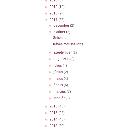
►
2020
(3)
►
2019
(12)
►
2018
(9)
▼
2017
(33)
►
december
(2)
▼
október
(2)
Snickers
Kávés mousse torta
►
szeptember
(1)
►
augusztus
(2)
►
július
(4)
►
június
(2)
►
május
(4)
►
április
(6)
►
március
(7)
►
február
(3)
►
2016
(43)
►
2015
(98)
►
2014
(48)
►
2013
(30)