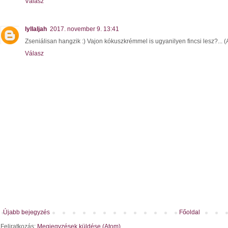
Válasz
lyllaljah
2017. november 9. 13:41
Zseniálisan hangzik :) Vajon kókuszkrémmel is ugyanilyen fincsi lesz?... (A
Válasz
Újabb bejegyzés
Főoldal
Feliratkozás:
Megjegyzések küldése (Atom)