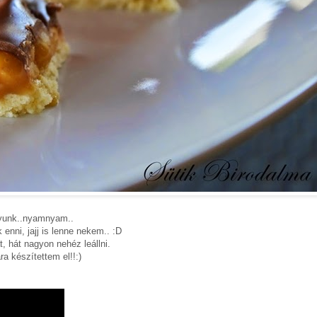
gyunk..nyamnyam..
enni, jajj is lenne nekem.. :D
, hát nagyon nehéz leállni.
a készítettem el!!:)