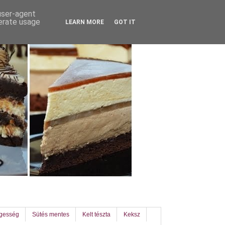
 user-agent
nerate usage
LEARN MORE
GOT IT
egesség
Sütés mentes
Kelt tészta
Keksz