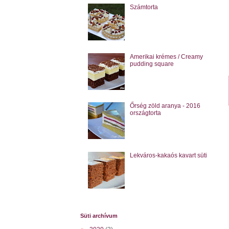
Számtorta
Amerikai krémes / Creamy
pudding square
Őrség zöld aranya - 2016
országtorta
Lekváros-kakaós kavart süti
Süti archívum