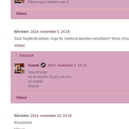
Ripsz-ropsz készen van:))
Válasz
Névtelen
2014. november 5. 14:18
Szia! Segítenél abban, hogy kb. mekkora tepsiben készítsem? Köszi, Kris
Válasz
Válaszok
Szandi
2014. november 7. 15:13
Szia Kriszta!
Az én tepsim 31x21 cm-es:)
Jó sütést!
Szandi
Válasz
Névtelen
2014. november 10. 10:18
Köszönöm!