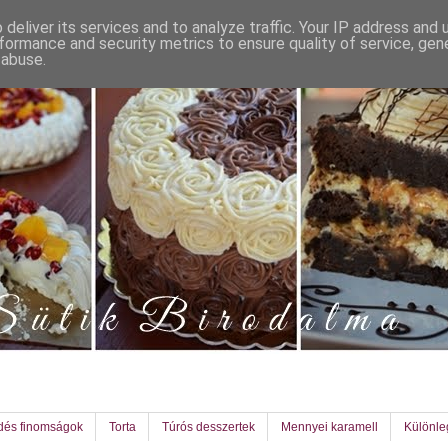
deliver its services and to analyze traffic. Your IP address and
formance and security metrics to ensure quality of service, ge
 abuse.
dés finomságok
Torta
Túrós desszertek
Mennyei karamell
Különl