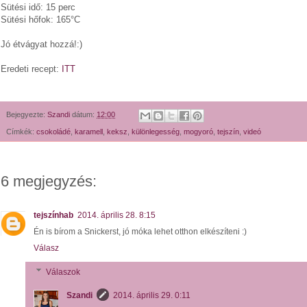
Sütési idő: 15 perc
Sütési hőfok: 165°C
Jó étvágyat hozzá!:)
Eredeti recept:
ITT
Bejegyezte:
Szandi
dátum:
12:00
Címkék:
csokoládé
,
karamell
,
keksz
,
különlegesség
,
mogyoró
,
tejszín
,
videó
6 megjegyzés:
tejszínhab
2014. április 28. 8:15
Én is bírom a Snickerst, jó móka lehet otthon elkészíteni :)
Válasz
Válaszok
Szandi
2014. április 29. 0:11