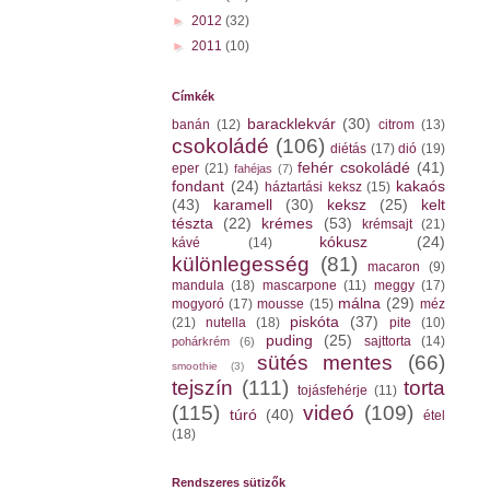
►
2012
(32)
►
2011
(10)
Címkék
baracklekvár
(30)
banán
(12)
citrom
(13)
csokoládé
(106)
diétás
(17)
dió
(19)
fehér csokoládé
(41)
eper
(21)
fahéjas
(7)
fondant
(24)
kakaós
háztartási keksz
(15)
(43)
karamell
(30)
keksz
(25)
kelt
tészta
(22)
krémes
(53)
krémsajt
(21)
kókusz
(24)
kávé
(14)
különlegesség
(81)
macaron
(9)
mandula
(18)
mascarpone
(11)
meggy
(17)
málna
(29)
mogyoró
(17)
mousse
(15)
méz
piskóta
(37)
(21)
nutella
(18)
pite
(10)
puding
(25)
sajttorta
(14)
pohárkrém
(6)
sütés mentes
(66)
smoothie
(3)
tejszín
(111)
torta
tojásfehérje
(11)
(115)
videó
(109)
túró
(40)
étel
(18)
Rendszeres sütizők