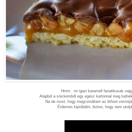
Hmm.. mi igazi karamell fanatikusak va
Alapból a snickersből egy egész kartonnal meg tudnék 
Na de most, hogy megcsináltam az itthoni verzióját
Érdemes kipróbálni, biztos, hogy nem utoljár