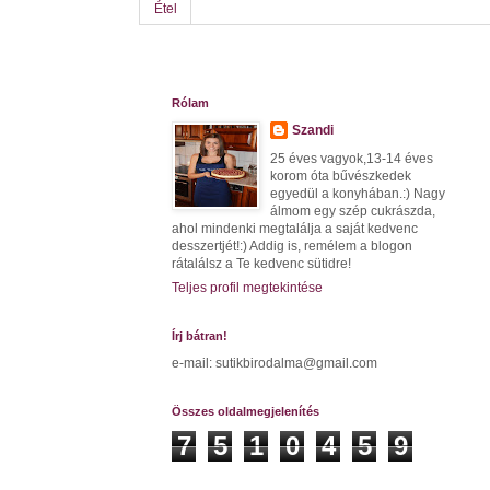
Étel
Rólam
Szandi
25 éves vagyok,13-14 éves
korom óta bűvészkedek
egyedül a konyhában.:) Nagy
álmom egy szép cukrászda,
ahol mindenki megtalálja a saját kedvenc
desszertjét!:) Addig is, remélem a blogon
rátalálsz a Te kedvenc sütidre!
Teljes profil megtekintése
Írj bátran!
e-mail: sutikbirodalma@gmail.com
Összes oldalmegjelenítés
7
5
1
0
4
5
9