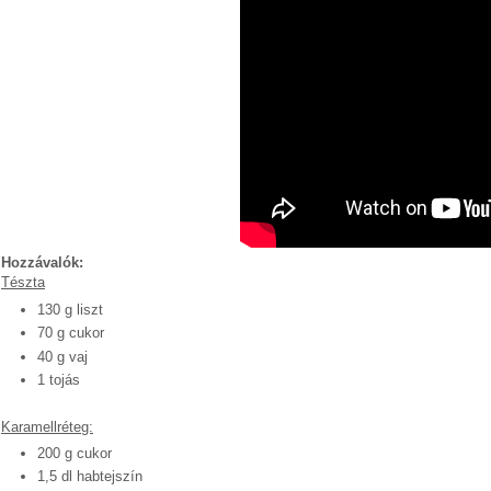
Powered by
Helplogger
Hozzávalók:
Tészta
130 g liszt
70 g cukor
40 g vaj
1 tojás
Karamellréteg:
200 g cukor
1,5 dl habtejszín