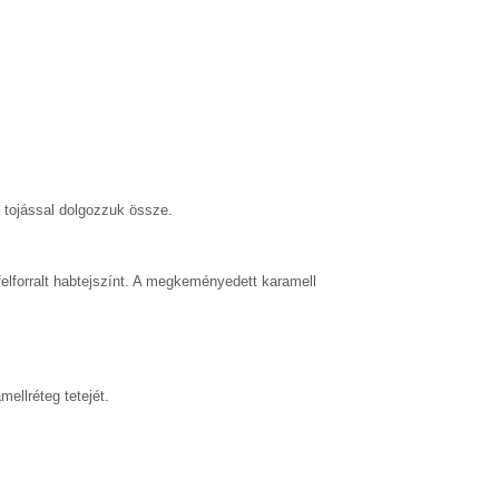
a tojással dolgozzuk össze.
felforralt habtejszínt. A megkeményedett karamell
mellréteg tetejét.