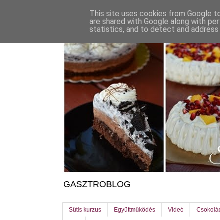
This site uses cookies from Google to 
are shared with Google along with per
statistics, and to detect and address
GASZTROBLOG
Sütis kurzus
Együttműködés
Videó
Csokolá