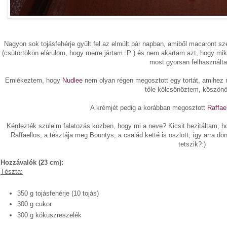
Nagyon sok tojásfehérje gyűlt fel az elmúlt pár napban, amiből macaront sz
(csütörtökön elárulom, hogy merre jártam :P ) és nem akartam azt, hogy mi
most gyorsan felhasznált
Emlékeztem, hogy
Nudlee
nem olyan régen megosztott egy tortát, amihez na
tőle kölcsönöztem, köszönö
A krémjét pedig a korábban megosztott
Raffael
Kérdezték szüleim falatozás közben, hogy mi a neve? Kicsit hezitáltam, h
Raffaellos, a tésztája meg Bountys, a család ketté is oszlott, így arra d
tetszik?:)
Hozzávalók (23 cm):
Tészta:
350 g tojásfehérje (10 tojás)
300 g cukor
300 g kókuszreszelék