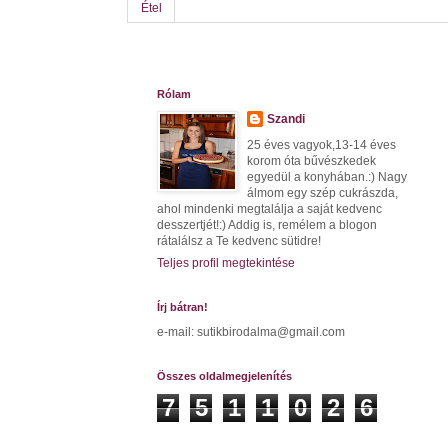
Étel
Rólam
Szandi
25 éves vagyok,13-14 éves
korom óta bűvészkedek
egyedül a konyhában.:) Nagy
álmom egy szép cukrászda,
ahol mindenki megtalálja a saját kedvenc
desszertjét!:) Addig is, remélem a blogon
rátalálsz a Te kedvenc sütidre!
Teljes profil megtekintése
Írj bátran!
e-mail: sutikbirodalma@gmail.com
Összes oldalmegjelenítés
7
5
1
1
0
2
6