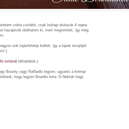
erettem volna csinálni, csak holnap elutazok 4 napra
kor hazajövök dobhatom ki, mert megromlott, így még
am.
gyon sok tojásfehérje kellett, így a lapok receptjét
m!:)
lo tortánál
láthattátok:)
ogy Bounty vagy Raffaello legyen, ugyanis a krémje
öntöttünk, hogy legyen Bouello torta :D Nektek hogy