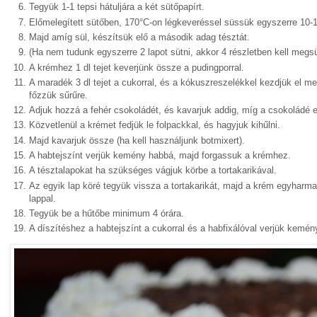
Tegyük 1-1 tepsi hátuljára a két sütőpapírt.
Előmelegített sütőben, 170°C-on légkeveréssel süssük egyszerre 10-12
Majd amíg sül, készítsük elő a második adag tésztát.
(Ha nem tudunk egyszerre 2 lapot sütni, akkor 4 részletben kell megsü
A krémhez 1 dl tejet keverjünk össze a pudingporral.
A maradék 3 dl tejet a cukorral, és a kókuszreszelékkel kezdjük el me
főzzük sűrűre.
Adjuk hozzá a fehér csokoládét, és kavarjuk addig, míg a csokoládé e
Közvetlenül a krémet fedjük le folpackkal, és hagyjuk kihűlni.
Majd kavarjuk össze (ha kell használjunk botmixert).
A habtejszínt verjük kemény habbá, majd forgassuk a krémhez.
A tésztalapokat ha szükséges vágjuk körbe a tortakarikával.
Az egyik lap köré tegyük vissza a tortakarikát, majd a krém egyharmadá
lappal.
Tegyük be a hűtőbe minimum 4 órára.
A díszítéshez a habtejszínt a cukorral és a habfixálóval verjük kemén