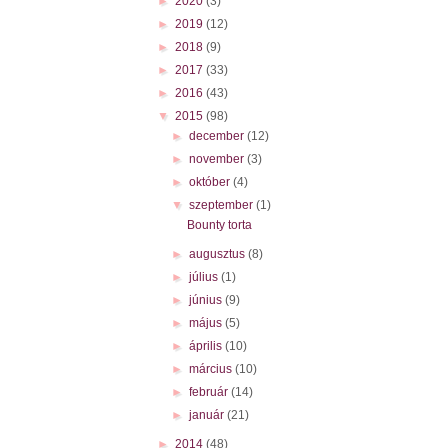
►
2020
(3)
►
2019
(12)
►
2018
(9)
►
2017
(33)
►
2016
(43)
▼
2015
(98)
►
december
(12)
►
november
(3)
►
október
(4)
▼
szeptember
(1)
Bounty torta
►
augusztus
(8)
►
július
(1)
►
június
(9)
►
május
(5)
►
április
(10)
►
március
(10)
►
február
(14)
►
január
(21)
►
2014
(48)