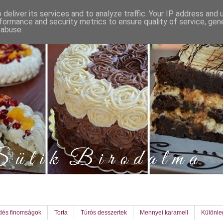
deliver its services and to analyze traffic. Your IP address and
formance and security metrics to ensure quality of service, ge
 abuse.
dés finomságok
Torta
Túrós desszertek
Mennyei karamell
Különl