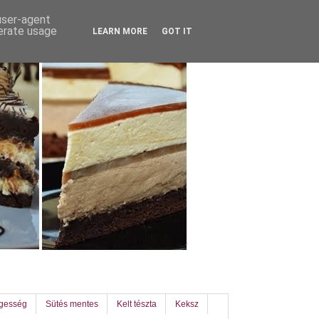
 user-agent
nerate usage
LEARN MORE
GOT IT
egesség
Sütés mentes
Kelt tészta
Keksz