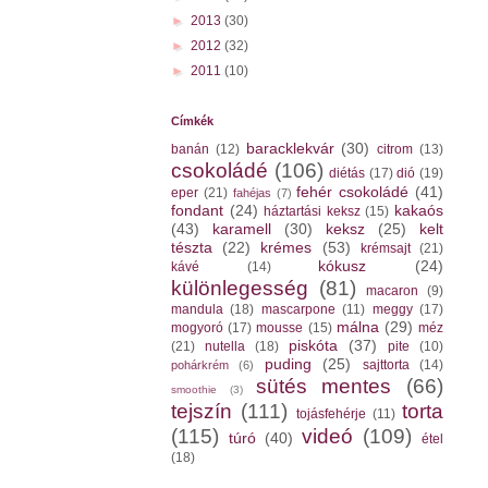
►
2013
(30)
►
2012
(32)
►
2011
(10)
Címkék
baracklekvár
(30)
banán
(12)
citrom
(13)
csokoládé
(106)
diétás
(17)
dió
(19)
fehér csokoládé
(41)
eper
(21)
fahéjas
(7)
fondant
(24)
kakaós
háztartási keksz
(15)
(43)
karamell
(30)
keksz
(25)
kelt
tészta
(22)
krémes
(53)
krémsajt
(21)
kókusz
(24)
kávé
(14)
különlegesség
(81)
macaron
(9)
mandula
(18)
mascarpone
(11)
meggy
(17)
málna
(29)
mogyoró
(17)
mousse
(15)
méz
piskóta
(37)
(21)
nutella
(18)
pite
(10)
puding
(25)
sajttorta
(14)
pohárkrém
(6)
sütés mentes
(66)
smoothie
(3)
tejszín
(111)
torta
tojásfehérje
(11)
(115)
videó
(109)
túró
(40)
étel
(18)