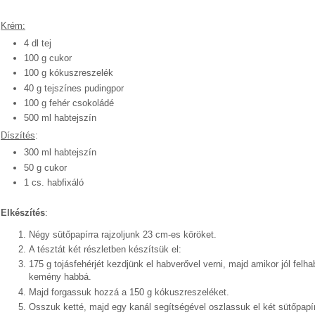
Krém:
4 dl tej
100 g cukor
100 g kókuszreszelék
40 g tejszínes pudingpor
100 g fehér csokoládé
500 ml habtejszín
Díszítés
:
300 ml habtejszín
50 g cukor
1 cs. habfixáló
Elkészítés
:
Négy sütőpapírra rajzoljunk 23 cm-es köröket.
A tésztát két részletben készítsük el:
175 g tojásfehérjét kezdjünk el habverővel verni, majd amikor jól felh
kemény habbá.
Majd forgassuk hozzá a 150 g kókuszreszeléket.
Osszuk ketté, majd egy kanál segítségével oszlassuk el két sütőpapíro