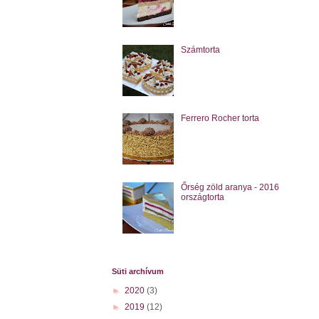
Számtorta
Ferrero Rocher torta
Őrség zöld aranya - 2016
országtorta
Süti archívum
►
2020
(3)
►
2019
(12)