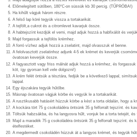
Előmelegített sütőben, 180°C-on süssük kb 30 percig. (TŰPRÓBA!)
Ha kihűlt vágjuk három részre.
A felső lap köré tegyük vissza a tortakarikát.
A tejfölt,a cukrot és a citromlevet kavarjuk össze.
A habtejszínt kezdjük el verni, majd adjuk hozzá a habfixálót és ver
Majd forgassuk a tejfölös krémhez.
A forró vízhez adjuk hozzá a zselatint, majd olvasszuk el benne.
A felolvasztott zselatinhoz adjunk 4-5 ek krémet és keverjük csomó
óvatosan keverjük össze.
A fagyasztott vagy friss málnát adjuk hozzá a krémhez, és forgassuk
köt, így gyorsan kell vele dolgozni!)
A krém felét öntsük a tésztára, fedjük be a következő lappal, simítsu
lappal.
Egy éjszakára tegyük hűtőbe.
Másnap óvatosan vágjuk körbe és vegyük le a tortakarikát.
A rusztikusabb hatásért húzzuk körbe a kést a torta oldalán, hogy a kr
A kockára tört 75 g csokoládéra öntsünk 35 g felforralt tejszínt. és k
Töltsük habzsákba, és ha langyosra hűlt, vonjuk be a torta tetejét, és
Majd a maradék 75 g csokoládéra öntsünk 35 g felforralt tejszínt. és
ételfestéket.
A megdermedt csokoládén húzzuk át a langyos krémet, és tegyük hűt