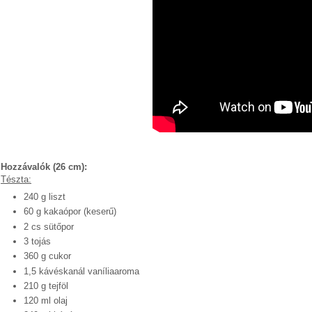
Hozzávalók (26 cm):
Tészta:
240 g liszt
60 g kakaópor (keserű)
Powered by
Helplogger
2 cs sütőpor
3 tojás
360 g cukor
1,5 kávéskanál vaníliaaroma
210 g tejföl
120 ml olaj