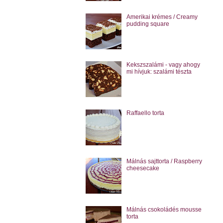
Amerikai krémes / Creamy
pudding square
Kekszszalámi - vagy ahogy
mi hívjuk: szalámi tészta
Raffaello torta
Málnás sajttorta / Raspberry
cheesecake
Málnás csokoládés mousse
torta