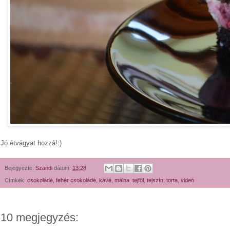
Jó étvágyat hozzá!:)
Bejegyezte:
Szandi
dátum:
13:28
Címkék:
csokoládé
,
fehér csokoládé
,
kávé
,
málna
,
tejföl
,
tejszín
,
torta
,
videó
10 megjegyzés: