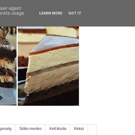
 user-agent
nerate usage
LEARN MORE
GOT IT
egesség
Sütés mentes
Kelt tészta
Keksz