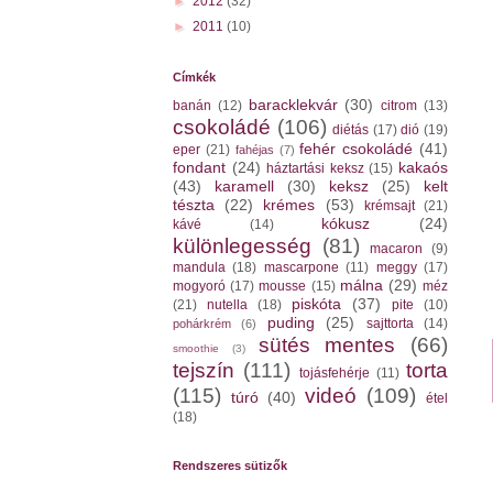
►
2012
(32)
►
2011
(10)
Címkék
baracklekvár
(30)
banán
(12)
citrom
(13)
csokoládé
(106)
diétás
(17)
dió
(19)
fehér csokoládé
(41)
eper
(21)
fahéjas
(7)
fondant
(24)
kakaós
háztartási keksz
(15)
(43)
karamell
(30)
keksz
(25)
kelt
tészta
(22)
krémes
(53)
krémsajt
(21)
kókusz
(24)
kávé
(14)
különlegesség
(81)
macaron
(9)
mandula
(18)
mascarpone
(11)
meggy
(17)
málna
(29)
mogyoró
(17)
mousse
(15)
méz
piskóta
(37)
(21)
nutella
(18)
pite
(10)
puding
(25)
sajttorta
(14)
pohárkrém
(6)
sütés mentes
(66)
smoothie
(3)
tejszín
(111)
torta
tojásfehérje
(11)
(115)
videó
(109)
túró
(40)
étel
(18)
Rendszeres sütizők