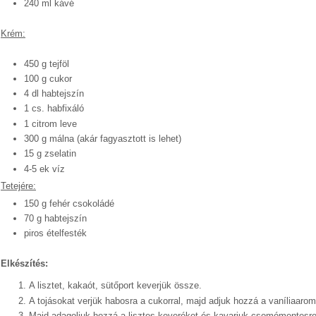
240 ml kávé
Krém:
450 g tejföl
100 g cukor
4 dl habtejszín
1 cs. habfixáló
1 citrom leve
300 g málna (akár fagyasztott is lehet)
15 g zselatin
4-5 ek víz
Tetejére:
150 g fehér csokoládé
70 g habtejszín
piros ételfesték
Elkészítés:
A lisztet, kakaót, sütőport keverjük össze.
A tojásokat verjük habosra a cukorral, majd adjuk hozzá a vaníliaaromát
Majd adagoljuk hozzá a lisztes keveréket és kavarjuk csomómentesre