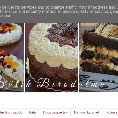
deliver its services and to analyze traffic. Your IP address and
formance and security metrics to ensure quality of service, ge
 abuse.
dés finomságok
Torta
Túrós desszertek
Mennyei karamell
Különl