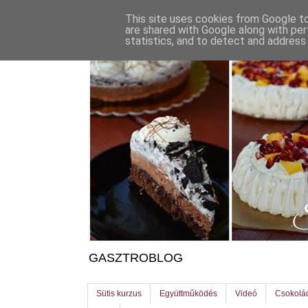
This site uses cookies from Google to 
are shared with Google along with per
statistics, and to detect and address
GASZTROBLOG
Sütis kurzus
Együttműködés
Videó
Csokolá