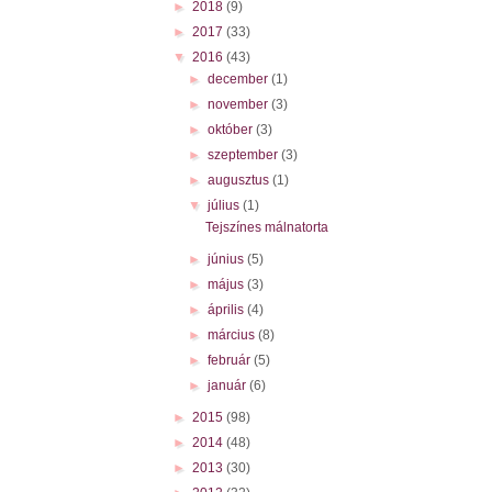
►
2018
(9)
►
2017
(33)
▼
2016
(43)
►
december
(1)
►
november
(3)
►
október
(3)
►
szeptember
(3)
►
augusztus
(1)
▼
július
(1)
Tejszínes málnatorta
►
június
(5)
►
május
(3)
►
április
(4)
►
március
(8)
►
február
(5)
►
január
(6)
►
2015
(98)
►
2014
(48)
►
2013
(30)