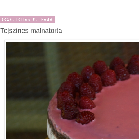
2016. július 5., kedd
Tejszínes málnatorta