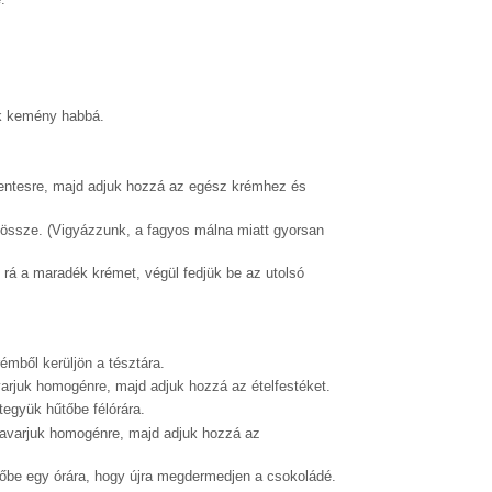
jük kemény habbá.
mentesre, majd adjuk hozzá az egész krémhez és
 össze. (Vigyázzunk, a fagyos málna miatt gyorsan
k rá a maradék krémet, végül fedjük be az utolsó
émből kerüljön a tésztára.
avarjuk homogénre, majd adjuk hozzá az ételfestéket.
 tegyük hűtőbe félórára.
 kavarjuk homogénre, majd adjuk hozzá az
őbe egy órára, hogy újra megdermedjen a csokoládé.