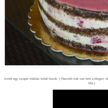
Ismét egy szuper málnás tortát hozok.:) Hasonló már van fent a blogon, de 
róla:)