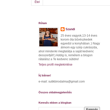
Étel
Rólam
Szandi
25 éves vagyok,13-14 éves
korom óta bűvészkedek
egyedül a konyhában.:) Nagy
álmom egy szép cukrászda,
ahol mindenki megtalálja a saját kedvenc
desszertjét!:) Addig is, remélem a blogon
rátalálsz a Te kedvenc sütidre!
Teljes profil megtekintése
Írj bátran!
e-mail: sutikbirodalma@gmail.com
Összes oldalmegjelenítés
Keresés ebben a blogban