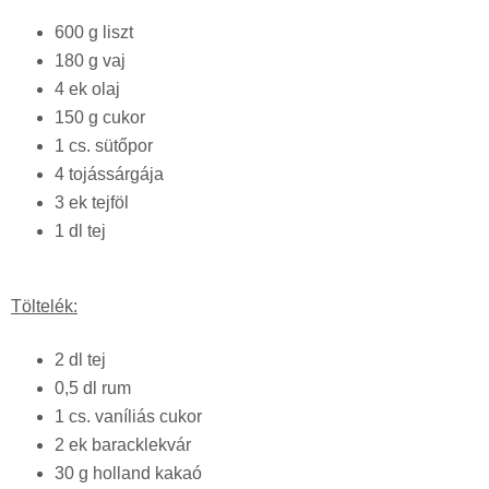
600 g liszt
180 g vaj
4 ek olaj
150 g cukor
1 cs. sütőpor
4 tojássárgája
3 ek tejföl
1 dl tej
Töltelék:
2 dl tej
0,5 dl rum
1 cs. vaníliás cukor
2 ek baracklekvár
30 g holland kakaó