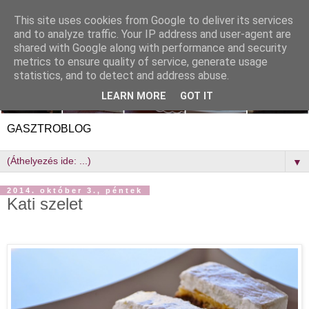
This site uses cookies from Google to deliver its services
and to analyze traffic. Your IP address and user-agent are
shared with Google along with performance and security
metrics to ensure quality of service, generate usage
statistics, and to detect and address abuse.
LEARN MORE
GOT IT
GASZTROBLOG
▼
2014. október 3., péntek
Kati szelet