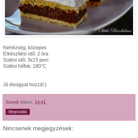
Nehézség: közepes
Elkészítési idő: 2 óra
Sütési idő: 3x15 perc
Sütési hőfok: 180°C
Jó étvágyat hozzá!:)
Szandi
dátum:
14:41
Megosztás
Nincsenek megjegyzések: