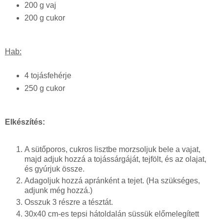
200 g vaj
200 g cukor
Hab:
4 tojásfehérje
250 g cukor
Elkészítés:
A sütőporos, cukros lisztbe morzsoljuk bele a vajat,
majd adjuk hozzá a tojássárgáját, tejfölt, és az olajat,
és gyúrjuk össze.
Adagoljuk hozzá apránként a tejet. (Ha szükséges,
adjunk még hozzá.)
Osszuk 3 részre a tésztát.
30x40 cm-es tepsi hátoldalán süssük előmelegített