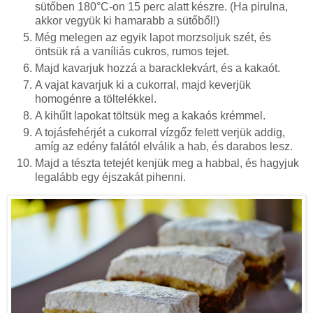
sütőben 180°C-on 15 perc alatt készre. (Ha pirulna,
akkor vegyük ki hamarabb a sütőből!)
Még melegen az egyik lapot morzsoljuk szét, és
öntsük rá a vaníliás cukros, rumos tejet.
Majd kavarjuk hozzá a baracklekvárt, és a kakaót.
A vajat kavarjuk ki a cukorral, majd keverjük
homogénre a töltelékkel.
A kihűlt lapokat töltsük meg a kakaós krémmel.
A tojásfehérjét a cukorral vízgőz felett verjük addig,
amíg az edény falától elválik a hab, és darabos lesz.
Majd a tészta tetejét kenjük meg a habbal, és hagyjuk
legalább egy éjszakát pihenni.