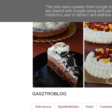
This site uses cookies from Google to 
are shared with Google along with per
statistics, and to detect and address
GASZTROBLOG
Sütis kurzus
Együttműködés
Videó
Csokolá