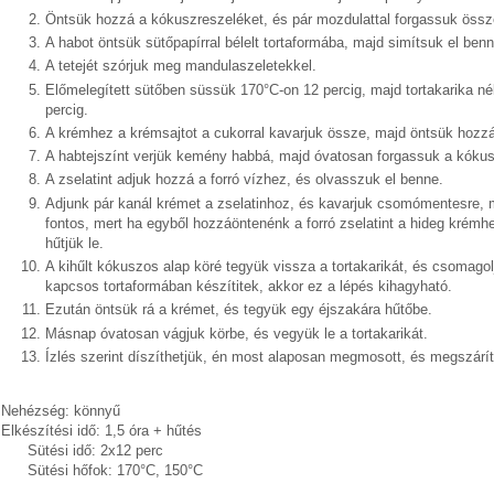
Öntsük hozzá a kókuszreszeléket, és pár mozdulattal forgassuk össz
A habot öntsük sütőpapírral bélelt tortaformába, majd simítsuk el benn
A tetejét szórjuk meg mandulaszeletekkel.
Előmelegített sütőben süssük 170°C-on 12 percig, majd tortakarika n
percig.
A krémhez a krémsajtot a cukorral kavarjuk össze, majd öntsük hozzá
A habtejszínt verjük kemény habbá, majd óvatosan forgassuk a kóku
A zselatint adjuk hozzá a forró vízhez, és olvasszuk el benne.
Adjunk pár kanál krémet a zselatinhoz, és kavarjuk csomómentesre, 
fontos, mert ha egyből hozzáöntenénk a forró zselatint a hideg kré
hűtjük le.
A kihűlt kókuszos alap köré tegyük vissza a tortakarikát, és csomagolj
kapcsos tortaformában készítitek, akkor ez a lépés kihagyható.
Ezután öntsük rá a krémet, és tegyük egy éjszakára hűtőbe.
Másnap óvatosan vágjuk körbe, és vegyük le a tortakarikát.
Ízlés szerint díszíthetjük, én most alaposan megmosott, és megszáríto
Nehézség: könnyű
Elkészítési idő: 1,5 óra + hűtés
Sütési idő: 2x12 perc
Sütési hőfok: 170°C, 150°C