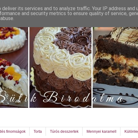
deliver its services and to analyze traffic. Your IP address and
formance and security metrics to ensure quality of service, ge
 abuse.
dés finomságok
Torta
Túrós desszertek
Mennyei karamell
Különl