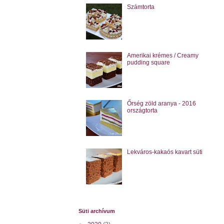
Számtorta
Amerikai krémes / Creamy
pudding square
Őrség zöld aranya - 2016
országtorta
Lekváros-kakaós kavart süti
Süti archívum