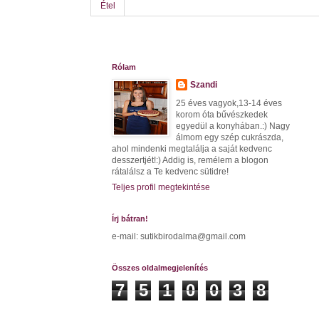
Étel
Rólam
Szandi
25 éves vagyok,13-14 éves
korom óta bűvészkedek
egyedül a konyhában.:) Nagy
álmom egy szép cukrászda,
ahol mindenki megtalálja a saját kedvenc
desszertjét!:) Addig is, remélem a blogon
rátalálsz a Te kedvenc sütidre!
Teljes profil megtekintése
Írj bátran!
e-mail: sutikbirodalma@gmail.com
Összes oldalmegjelenítés
7
5
1
0
0
3
8