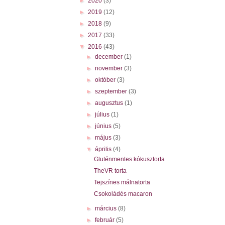
►
2020
(3)
►
2019
(12)
►
2018
(9)
►
2017
(33)
▼
2016
(43)
►
december
(1)
►
november
(3)
►
október
(3)
►
szeptember
(3)
►
augusztus
(1)
►
július
(1)
►
június
(5)
►
május
(3)
▼
április
(4)
Gluténmentes kókusztorta
TheVR torta
Tejszínes málnatorta
Csokoládés macaron
►
március
(8)
►
február
(5)