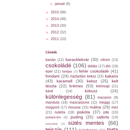
►
január
(6)
►
2015
(98)
►
2014
(48)
►
2013
(30)
►
2012
(32)
►
2011
(10)
Címkék
baracklekvár
(30)
banán
(12)
citrom
(13)
csokoládé
(106)
diétás
(17)
dió
(19)
fehér csokoládé
(41)
eper
(21)
fahéjas
(7)
fondant
(24)
kakaós
háztartási keksz
(15)
(43)
karamell
(30)
keksz
(25)
kelt
tészta
(22)
krémes
(53)
krémsajt
(21)
kókusz
(24)
kávé
(14)
különlegesség
(81)
macaron
(9)
mandula
(18)
mascarpone
(11)
meggy
(17)
málna
(29)
mogyoró
(17)
mousse
(15)
méz
piskóta
(37)
(21)
nutella
(18)
pite
(10)
puding
(25)
sajttorta
(14)
pohárkrém
(6)
sütés mentes
(66)
smoothie
(3)
tejszín
(111)
torta