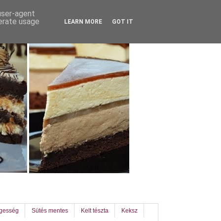
 user-agent
nerate usage
LEARN MORE
GOT IT
egesség
Sütés mentes
Kelt tészta
Keksz