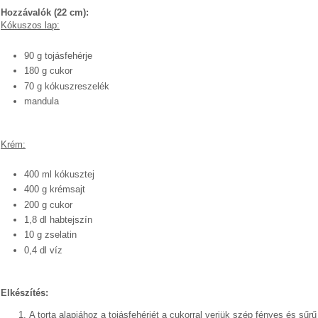
Hozzávalók (22 cm):
Kókuszos lap:
90 g tojásfehérje
180 g cukor
70 g kókuszreszelék
mandula
Krém:
400 ml kókusztej
400 g krémsajt
200 g cukor
1,8 dl habtejszín
10 g zselatin
0,4 dl víz
Elkészítés:
A torta alapjához a tojásfehérjét a cukorral verjük szép fényes és sűr