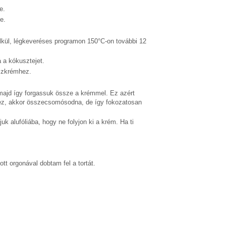
e.
e.
élkül, légkeveréses programon 150°C-on további 12
 a kókusztejet.
szkrémhez.
majd így forgassuk össze a krémmel. Ez azért
mhez, akkor összecsomósodna, de így fokozatosan
uk alufóliába, hogy ne folyjon ki a krém. Ha ti
tt orgonával dobtam fel a tortát.