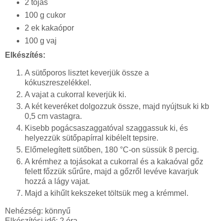
2 tojás
100 g cukor
2 ek kakaópor
100 g vaj
Elkészítés:
A sütőporos lisztet keverjük össze a
kókuszreszelékkel.
A vajat a cukorral keverjük ki.
A két keveréket dolgozzuk össze, majd nyújtsuk ki kb
0,5 cm vastagra.
Kisebb pogácsaszaggatóval szaggassuk ki, és
helyezzük sütőpapírral kibélelt tepsire.
Előmelegített sütőben, 180 °C-on süssük 8 percig.
A krémhez a tojásokat a cukorral és a kakaóval gőz
felett főzzük sűrűre, majd a gőzről levéve kavarjuk
hozzá a lágy vajat.
Majd a kihűlt kekszeket töltsük meg a krémmel.
Nehézség: könnyű
Elkészítési idő: 2 óra