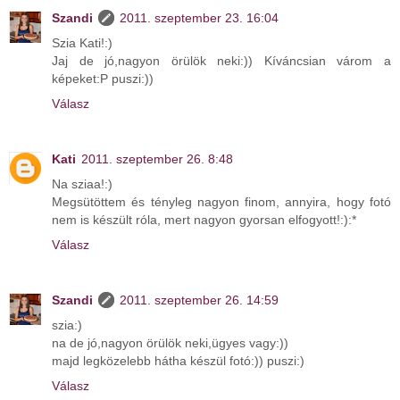
Szandi
2011. szeptember 23. 16:04
Szia Kati!:)
Jaj de jó,nagyon örülök neki:)) Kíváncsian várom a
képeket:P puszi:))
Válasz
Kati
2011. szeptember 26. 8:48
Na sziaa!:)
Megsütöttem és tényleg nagyon finom, annyira, hogy fotó
nem is készült róla, mert nagyon gyorsan elfogyott!:):*
Válasz
Szandi
2011. szeptember 26. 14:59
szia:)
na de jó,nagyon örülök neki,ügyes vagy:))
majd legközelebb hátha készül fotó:)) puszi:)
Válasz