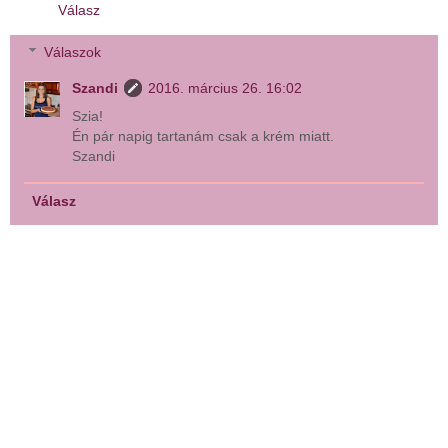
Válasz
Válaszok
Szandi
2016. március 26. 16:02
Szia!
Én pár napig tartanám csak a krém miatt.
Szandi
Válasz