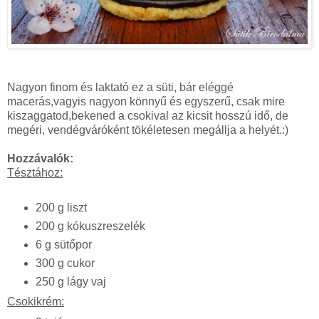
Nagyon finom és laktató ez a süti, bár eléggé
macerás,vagyis nagyon könnyű és egyszerű, csak mire
kiszaggatod,bekened a csokival az kicsit hosszú idő, de
megéri, vendégváróként tökéletesen megállja a helyét.:)
Hozzávalók:
Tésztához:
200 g liszt
200 g kókuszreszelék
6 g sütőpor
300 g cukor
250 g lágy vaj
Csokikrém: