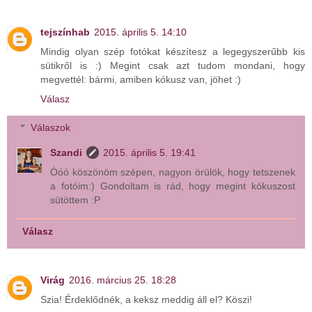
tejszínhab
2015. április 5. 14:10
Mindig olyan szép fotókat készítesz a legegyszerűbb kis
sütikről is :) Megint csak azt tudom mondani, hogy
megvettél: bármi, amiben kókusz van, jöhet :)
Válasz
Válaszok
Szandi
2015. április 5. 19:41
Óóó köszönöm szépen, nagyon örülök, hogy tetszenek
a fotóim:) Gondoltam is rád, hogy megint kókuszost
sütöttem :P
Válasz
Virág
2016. március 25. 18:28
Szia! Érdeklődnék, a keksz meddig áll el? Köszi!