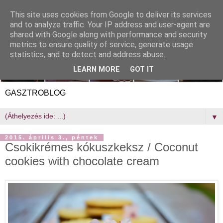
This site uses cookies from Google to deliver its services
and to analyze traffic. Your IP address and user-agent are
shared with Google along with performance and security
metrics to ensure quality of service, generate usage
statistics, and to detect and address abuse.
LEARN MORE
GOT IT
GASZTROBLOG
▼
2015. április 3., péntek
Csokikrémes kókuszkeksz / Coconut
cookies with chocolate cream