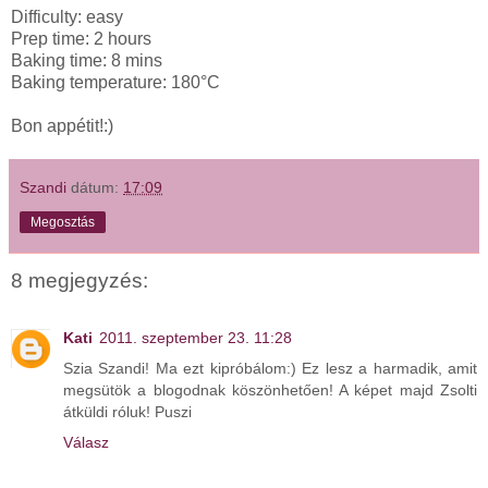
Difficulty: easy
Prep time: 2 hours
Baking time: 8 mins
Baking temperature: 180°C
Bon appétit!:)
Szandi
dátum:
17:09
Megosztás
8 megjegyzés:
Kati
2011. szeptember 23. 11:28
Szia Szandi! Ma ezt kipróbálom:) Ez lesz a harmadik, amit
megsütök a blogodnak köszönhetően! A képet majd Zsolti
átküldi róluk! Puszi
Válasz