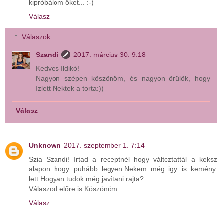
kipróbálom őket... :-)
Válasz
Válaszok
Szandi
2017. március 30. 9:18
Kedves Ildikó!
Nagyon szépen köszönöm, és nagyon örülök, hogy
ízlett Nektek a torta:))
Válasz
Unknown
2017. szeptember 1. 7:14
Szia Szandi! Irtad a receptnél hogy változtattál a keksz
alapon hogy puhább legyen.Nekem még igy is kemény.
lett.Hogyan tudok még javítani rajta?
Válaszod előre is Köszönöm.
Válasz