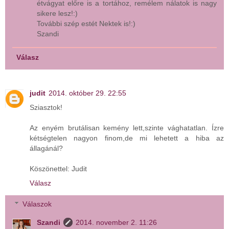
étvágyat előre is a tortához, remélem nálatok is nagy
sikere lesz!:)
További szép estét Nektek is!:)
Szandi
Válasz
judit
2014. október 29. 22:55
Sziasztok!
Az enyém brutálisan kemény lett,szinte vághatatlan. Ízre
kétségtelen nagyon finom,de mi lehetett a hiba az
állagánál?
Köszönettel: Judit
Válasz
Válaszok
Szandi
2014. november 2. 11:26