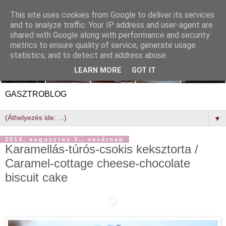
This site uses cookies from Google to deliver its services
and to analyze traffic. Your IP address and user-agent are
shared with Google along with performance and security
metrics to ensure quality of service, generate usage
statistics, and to detect and address abuse.
LEARN MORE
GOT IT
GASZTROBLOG
▼
2014. augusztus 3., vasárnap
Karamellás-túrós-csokis keksztorta /
Caramel-cottage cheese-chocolate
biscuit cake