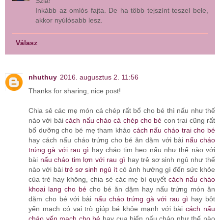
Szia!
Inkább az omlós fajta. De ha több tejszínt teszel bele,
akkor nyúlósabb lesz.
Válasz
nhuthuy
2016. augusztus 2. 11:56
Thanks for sharing, nice post!
Chia sẻ các mẹ món cá chép rất bổ cho bé thì nấu như thế
nào với bài
cách nấu cháo cá chép cho bé
con trai cũng rất
bổ dưỡng cho bé mẹ tham khảo
cách nấu cháo trai cho bé
hay cách nấu cháo trứng cho bé ăn dặm với bài
nấu cháo
trứng gà với rau gì
hay cháo tim heo nấu như thế nào với
bài
nấu cháo tim lợn với rau gì
hay trẻ sơ sinh ngủ như thế
nào với bài
trẻ sơ sinh ngủ ít
có ảnh hưởng gì đến sức khỏe
của trẻ hay không, chia sẻ các mẹ bí quyết
cách nấu cháo
khoai lang cho bé
cho bé ăn dặm hay nấu trứng món ăn
dặm cho bé với bài
nấu cháo trứng gà với rau gì
hay bột
yến mạch có vai trò giúp bé khỏe mạnh với bài
cách nấu
cháo yến mạch cho bé
hay cua biển nấu cháo như thế nào