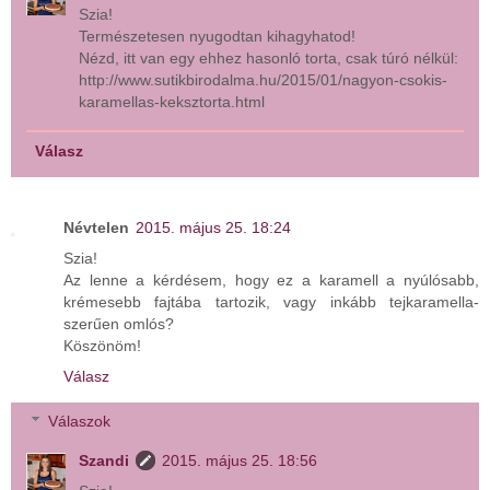
Szia!
Természetesen nyugodtan kihagyhatod!
Nézd, itt van egy ehhez hasonló torta, csak túró nélkül:
http://www.sutikbirodalma.hu/2015/01/nagyon-csokis-
karamellas-keksztorta.html
Válasz
Névtelen
2015. május 25. 18:24
Szia!
Az lenne a kérdésem, hogy ez a karamell a nyúlósabb,
krémesebb fajtába tartozik, vagy inkább tejkaramella-
szerűen omlós?
Köszönöm!
Válasz
Válaszok
Szandi
2015. május 25. 18:56