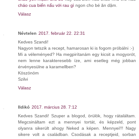
cháo cua biển nấu với rau gì
ngon cho bé ăn dặm.
Válasz
Névtelen
2017. február 22. 22:31
Kedves Szandi!
Nagyon tetszik a recept, hamarosan ki is fogom próbálni :-)
Mi a véleményed? Ha megpirítanám egy kicsit a mogyorót,
nem lenne karakteresebb íze, ami esetleg még jobban
érvényesülne a karamellben?
Köszönöm
Szilvi
Válasz
Ildikó
2017. március 28. 7:12
Kedves Szandi! Szuper a blogod, örülök, hogy rátaláltam.
Megcsináltam ezt a mennyei tortát, és képzeld, pont
olyanra sikerült ahogy Neked a képen. Mennyei!!! Nagy
sikere volt a családban. Csodásak a receptjeid, sorban