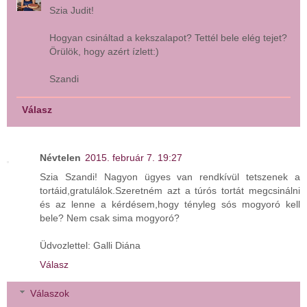
Szia Judit!
Hogyan csináltad a kekszalapot? Tettél bele elég tejet?
Örülök, hogy azért ízlett:)
Szandi
Válasz
Névtelen
2015. február 7. 19:27
Szia Szandi! Nagyon ügyes van rendkívül tetszenek a
tortáid,gratulálok.Szeretném azt a túrós tortát megcsinálni
és az lenne a kérdésem,hogy tényleg sós mogyoró kell
bele? Nem csak sima mogyoró?
Üdvozlettel: Galli Diána
Válasz
Válaszok