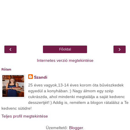
‹
›
Főoldal
Internetes verzió megtekintése
Rólam
Szandi
25 éves vagyok,13-14 éves korom óta bűvészkedek
egyedül a konyhában.:) Nagy álmom egy szép
cukrászda, ahol mindenki megtalálja a saját kedvenc
desszertjét!:) Addig is, remélem a blogon rátalálsz a Te
kedvenc sütidre!
Teljes profil megtekintése
Üzemeltető:
Blogger
.