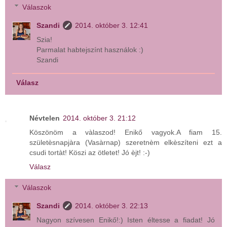
Válaszok
Szandi
2014. október 3. 12:41
Szia!
Parmalat habtejszínt használok :)
Szandi
Válasz
Névtelen
2014. október 3. 21:12
Köszönöm a vàlaszod! Enikő vagyok.A fiam 15.
születèsnapjàra (Vasàrnap) szeretnèm elkèszíteni ezt a
csudi tortàt! Köszi az ötletet! Jó èjt! :-)
Válasz
Válaszok
Szandi
2014. október 3. 22:13
Nagyon szívesen Enikő!:) Isten éltesse a fiadat! Jó