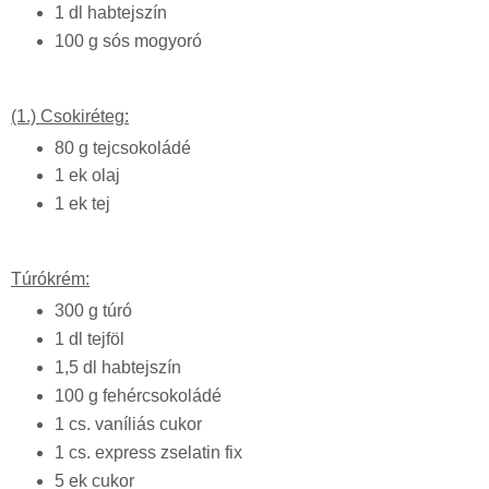
1 dl habtejszín
100 g sós mogyoró
(1.) Csokiréteg:
80 g tejcsokoládé
1 ek olaj
1 ek tej
Túrókrém:
300 g túró
1 dl tejföl
1,5 dl habtejszín
100 g fehércsokoládé
1 cs. vaníliás cukor
1 cs. express zselatin fix
5 ek cukor