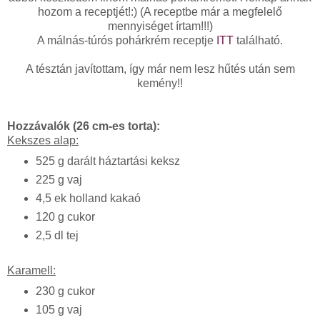
hozom a receptjét!:) (A receptbe már a megfelelő
mennyiséget írtam!!!)
A málnás-túrós pohárkrém receptje
ITT
található.
A tésztán javítottam, így már nem lesz hűtés után sem
kemény!!
Hozzávalók (26 cm-es torta):
Kekszes alap:
525 g darált háztartási keksz
225 g vaj
4,5 ek holland kakaó
120 g cukor
2,5 dl tej
Karamell:
230 g cukor
105 g vaj