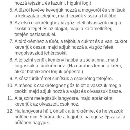
hozzá tejszínt, és lazulni, hígulni fog!)
A tűzről levéve keverjük hozzá a mogyorót és simítsuk
a kekszalap tetejére, majd tegyük vissza a hűtőbe.
Az első csokiréteghez vízgőz felett olvasszuk meg a
csokit a tejjel és az olajjal, majd a karamellréteg
tetején oszlassuk el.
A túrókrémhez a túrót, a tejfölt, a cukrot és a van. cukrot
keverjük össze, majd adjuk hozzá a vízgőz felett
megolvasztott fehércsokit.
A tejszínt verjük kemény habbá a zselatinnal, majd
forgassuk a túrókrémhez. (Ha darabos lenne a krém,
akkor botmixerrel törjük pépesre.)
A kész túrókrémet simítsuk a csokiréteg tetejére.
A második csokiréteghez gőz fölött olvasszuk meg a
csokit, majd adjuk hozzá a vajat és olvasszuk össze.
A tejszínt melegítsük langyosra, majd apránként
keverjük az olvasztott csokihoz.
Ha langyosra hűlt, öntsük a túrókrémre, és helyezzük
hűtőbe min. 5 órára, de a legjobb, ha egész éjszakát a
hűtőben hagyjuk.