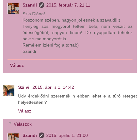
Szandi
2015. február 7. 21:11
Szia Diána!
Köszönöm szépen, nagyon jól esnek a szavaid!!:)
Tényleg sós mogyorót tettem bele, nem veszít az
édességéből, nagyon finom! De nyugodtan tehetsz
bele sima mogyorót is.
Remélem ízleni fog a torta!:)
Szandi
Válasz
Szilvi.
2015. április 1. 14:42
Üdv érdeklődni szeretnék h ebben lehet e a túró réteget
helyettesíteni?
Válasz
Válaszok
Szandi
2015. április 1. 21:00