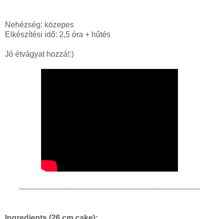
Nehézség: közepes
Elkészítési idő: 2,5 óra + hűtés
Jó étvágyat hozzá!:)
--------------------------------------------------------------------------
Ingredients (26 cm cake):