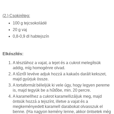
(2.) Csokiréteg:
100 g tejcsokoládé
20 g vaj
0,8-0,9 dl habtejszín
Elkészítés:
A tésztához a vajat, a tejet és a cukrot melegítsük
addig, míg homogénre olvad.
A tűzről levéve adjuk hozzá a kakaós darált kekszet,
majd gyúrjuk össze.
A tortaformát béleljük ki vele úgy, hogy legyen pereme
is, majd tegyük be a hűtőbe, min. 20 percre.
A karamellhez a cukrot karamellizáljuk meg, majd
öntsük hozzá a tejszínt, illetve a vajat és a
megkeményedett karamell darabokat olvasszuk el
benne. (Ha nagyon kemény lenne, akkor öntsetek még