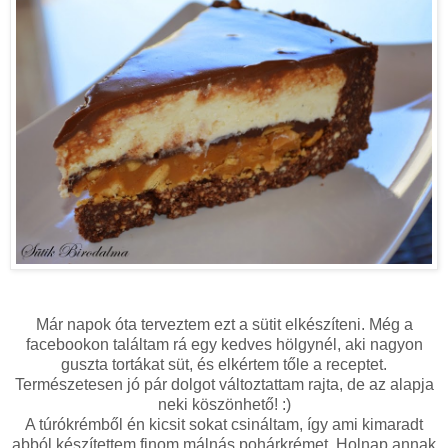
Már napok óta terveztem ezt a sütit elkészíteni. Még a
facebookon találtam rá egy kedves hölgynél, aki nagyon
guszta tortákat süt, és elkértem tőle a receptet.
Természetesen jó pár dolgot változtattam rajta, de az alapja
neki köszönhető! :)
A túrókrémből én kicsit sokat csináltam, így ami kimaradt
abból készítettem finom málnás pohárkrémet. Holnap annak