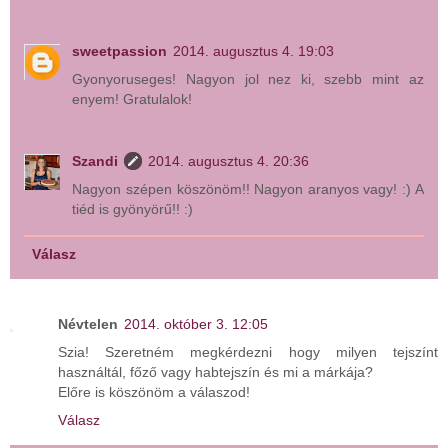
sweetpassion
2014. augusztus 4. 19:03
Gyonyoruseges! Nagyon jol nez ki, szebb mint az
enyem! Gratulalok!
Szandi
2014. augusztus 4. 20:36
Nagyon szépen köszönöm!! Nagyon aranyos vagy! :) A
tiéd is gyönyörű!! :)
Válasz
Névtelen
2014. október 3. 12:05
Szia! Szeretném megkérdezni hogy milyen tejszínt
használtál, főző vagy habtejszín és mi a márkája?
Előre is köszönöm a válaszod!
Válasz