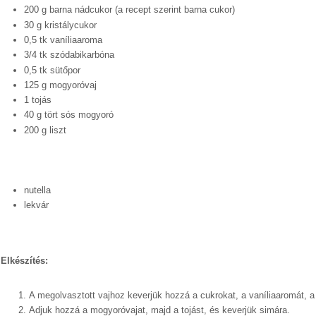
200 g barna nádcukor (a recept szerint barna cukor)
30 g kristálycukor
0,5 tk vaníliaaroma
3/4 tk szódabikarbóna
0,5 tk sütőpor
125 g mogyoróvaj
1 tojás
40 g tört sós mogyoró
200 g liszt
nutella
lekvár
Powered by
Helplogger
Elkészítés:
A megolvasztott vajhoz keverjük hozzá a cukrokat, a vaníliaaromát, a
Adjuk hozzá a mogyoróvajat, majd a tojást, és keverjük simára.