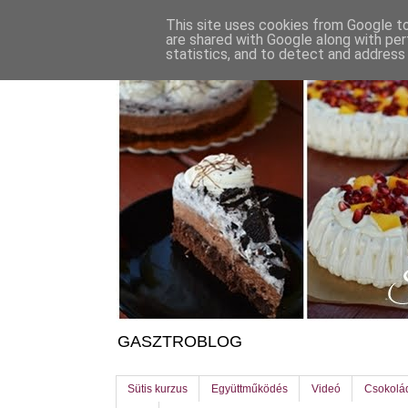
This site uses cookies from Google to 
are shared with Google along with per
statistics, and to detect and address
GASZTROBLOG
Sütis kurzus
Együttműködés
Videó
Csokolá