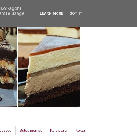
 user-agent
nerate usage
LEARN MORE
GOT IT
egesség
Sütés mentes
Kelt tészta
Keksz