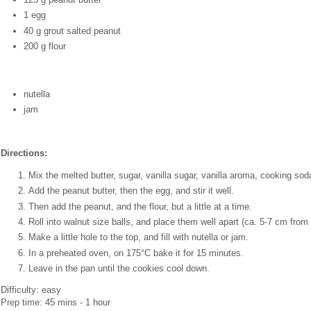
1 egg
40 g grout salted peanut
200 g flour
nutella
jam
Directions:
Mix the melted butter, sugar, vanilla sugar, vanilla aroma, cooking so
Add the peanut butter, then the egg, and stir it well.
Then add the peanut, and the flour, but a little at a time.
Roll into walnut size balls, and place them well apart (ca. 5-7 cm from
Make a little hole to the top, and fill with nutella or jam.
In a preheated oven, on 175°C bake it for 15 minutes.
Leave in the pan until the cookies cool down.
Difficulty: easy
Prep time: 45 mins - 1 hour