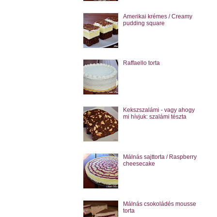
Amerikai krémes / Creamy
pudding square
Raffaello torta
Kekszszalámi - vagy ahogy
mi hívjuk: szalámi tészta
Málnás sajttorta / Raspberry
cheesecake
Málnás csokoládés mousse
torta