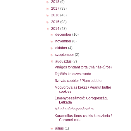
►
2018
(9)
►
2017
(33)
►
2016
(43)
►
2015
(98)
▼
2014
(48)
►
december
(10)
►
november
(8)
►
október
(4)
►
szeptember
(2)
▼
augusztus
(7)
Virágos fondant torta (málnás-túrós)
Tejfölös kekszes csoda
Szilvás cobbler / Plum cobbler
Mogyoróvajas keksz / Peanut butter
cookies
Élménybeszámoló: Görögország,
Lefkada
Málnás-túrós pohárkrém
Karamellás-túrós-csokis keksztorta /
Caramel-cotta...
►
július
(1)