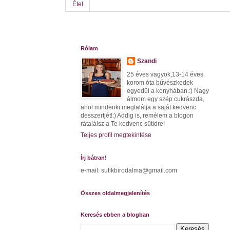
Étel
Rólam
Szandi
25 éves vagyok,13-14 éves
korom óta bűvészkedek
egyedül a konyhában.:) Nagy
álmom egy szép cukrászda,
ahol mindenki megtalálja a saját kedvenc
desszertjét!:) Addig is, remélem a blogon
rátalálsz a Te kedvenc sütidre!
Teljes profil megtekintése
Írj bátran!
e-mail: sutikbirodalma@gmail.com
Összes oldalmegjelenítés
Keresés ebben a blogban