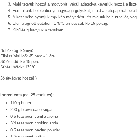
Majd tegyük hozzá a mogyorót, végül adagolva keverjük hozzá a liszt
Formáljunk belőle diónyi nagyságú golyókat, majd a sütőpapírral bélel
A közepébe nyomjuk egy kés mélyedést, és rakjunk bele nutellát, vagy
Előmelegített sütőben, 175°C-on süssük kb 15 percig.
Kihűlésig hagyjuk a tepsiben.
Nehézség: könnyű
Elkészítési idő: 45 perc - 1 óra
Sütési idő: kb 15 perc
Sütési hőfok: 175°C
Jó étvágyat hozzá!:)
---------------------------------------------
Ingredients (ca. 25 cookies):
110 g butter
200 g brown cane-sugar
0,5 teaspoon vanilla aroma
3/4 teaspoon cooking soda
0,5 teaspoon baking powder
125 g peanut butter