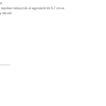
et.
t tepsiben helyezzük el egymástól kb 5-7 cm-re.
 lekvárt.
-----------