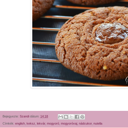
Bejegyezte:
Szandi
dátum:
14:18
Címkék:
english
,
keksz
,
lekvár
,
mogyoró
,
mogyoróvaj
,
nádcukor
,
nutella