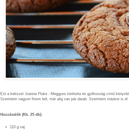
Ezt a kekszet Joanne Fluke - Meggyes túrótorta és gyilkosság című könyvbő
Szerintem nagyon finom lett, már alig van pár darab. Szerintem máskor is el 
Hozzávalók (Kb. 25 db):
110 g vaj