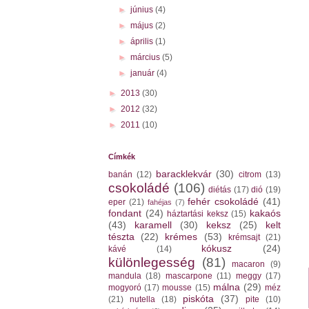
►
június
(4)
►
május
(2)
►
április
(1)
►
március
(5)
►
január
(4)
►
2013
(30)
►
2012
(32)
►
2011
(10)
Címkék
baracklekvár
(30)
banán
(12)
citrom
(13)
csokoládé
(106)
diétás
(17)
dió
(19)
fehér csokoládé
(41)
eper
(21)
fahéjas
(7)
fondant
(24)
kakaós
háztartási keksz
(15)
(43)
karamell
(30)
keksz
(25)
kelt
tészta
(22)
krémes
(53)
krémsajt
(21)
kókusz
(24)
kávé
(14)
különlegesség
(81)
macaron
(9)
mandula
(18)
mascarpone
(11)
meggy
(17)
málna
(29)
mogyoró
(17)
mousse
(15)
méz
piskóta
(37)
(21)
nutella
(18)
pite
(10)