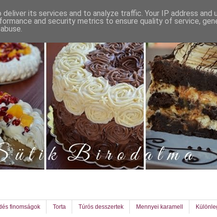
deliver its services and to analyze traffic. Your IP address and
formance and security metrics to ensure quality of service, ge
 abuse.
dés finomságok
Torta
Túrós desszertek
Mennyei karamell
Különl