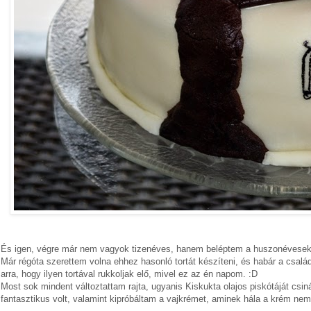
És igen, végre már nem vagyok tizenéves, hanem beléptem a huszonévesek
Már régóta szerettem volna ehhez hasonló tortát készíteni, és habár a csalá
arra, hogy ilyen tortával rukkoljak elő, mivel ez az én napom. :D
Most sok mindent változtattam rajta, ugyanis Kiskukta olajos piskótáját csi
fantasztikus volt, valamint kipróbáltam a vajkrémet, aminek hála a krém nem 