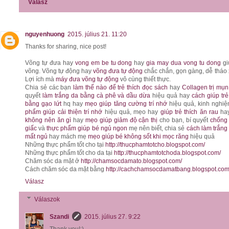
Válasz
nguyenhuong
2015. július 21. 11:20
Thanks for sharing, nice post!
Võng tự đưa hay
vong em be tu dong
hay
gia may dua vong tu dong
gi
võng. Võng tự động hay
võng đưa tự động
chắc chắn, gọn gàng, dễ tháo 
Lợi ích mà
máy đưa võng tự động
vô cùng thiết thực.
Chia sẻ các bạn
làm thế nào để trẻ thích đọc sách
hay
Collagen trị mụn
quyết
làm trắng da bằng cà phê và dầu dừa
hiệu quả hay
cách giúp tr
bằng gạo lứt
hq hay
mẹo giúp tăng cường trí nhớ
hiệu quả, kinh nghi
phẩm giúp cải thiện trí nhớ
hiệu quả, mẹo hay
giúp trẻ thích ăn rau
ha
không nên ăn gì
hay
mẹo giúp giảm độ cận thị
cho bạn, bí quyết
chống 
giấc
và
thực phẩm giúp bé ngủ ngon
mẹ nên biết, chia sẻ
cách làm trắng
mất ngủ
hay mách mẹ
mẹo giúp bé không sốt khi mọc răng
hiệu quả
Những thực phẩm tốt cho tại
http://thucphamtotcho.blogspot.com/
Những thực phẩm tốt cho da tại
http://thucphamtotchoda.blogspot.com/
Chăm sóc da mặt ở
http://chamsocdamato.blogspot.com/
Cách chăm sóc da mặt bằng
http://cachchamsocdamatbang.blogspot.com
Válasz
Válaszok
Szandi
2015. július 27. 9:22
Thank you!:)