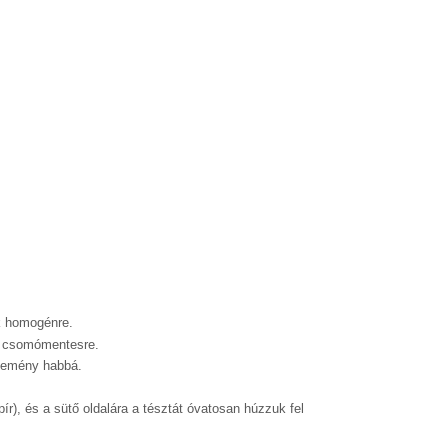
ük homogénre.
ük csomómentesre.
 kemény habbá.
pír), és a sütő oldalára a tésztát óvatosan húzzuk fel