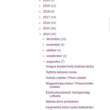
►
2020
(3)
►
2019
(12)
►
2018
(9)
►
2017
(33)
►
2016
(43)
►
2015
(98)
▼
2014
(48)
►
december
(10)
►
november
(8)
►
október
(4)
►
szeptember
(2)
▼
augusztus
(7)
Virágos fondant torta (málnás-túrós)
Tejfölös kekszes csoda
Szilvás cobbler / Plum cobbler
Mogyoróvajas keksz / Peanut butter
cookies
Élménybeszámoló: Görögország,
Lefkada
Málnás-túrós pohárkrém
Karamellás-túrós-csokis keksztorta /