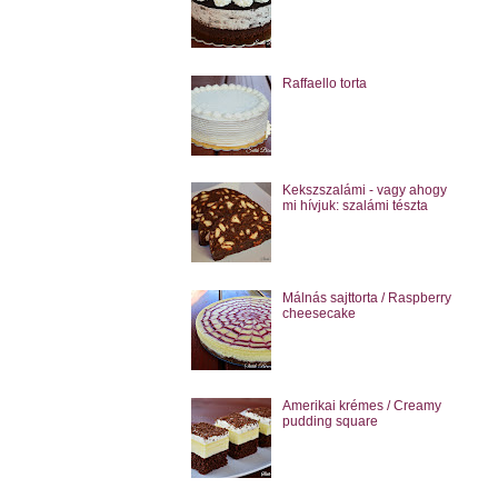
Raffaello torta
Kekszszalámi - vagy ahogy
mi hívjuk: szalámi tészta
Málnás sajttorta / Raspberry
cheesecake
Amerikai krémes / Creamy
pudding square