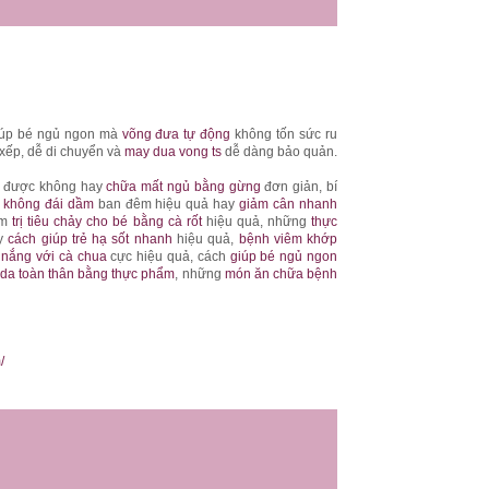
úp bé ngủ ngon mà
võng đưa tự động
không tốn sức ru
xếp, dễ di chuyển và
may dua vong ts
dễ dàng bảo quản.
được không hay
chữa mất ngủ bằng gừng
đơn giản, bí
ẻ không đái dầm
ban đêm hiệu quả hay
giảm cân nhanh
ệm
trị tiêu chảy cho bé bằng cà rốt
hiệu quả, những
thực
y
cách giúp trẻ hạ sốt nhanh
hiệu quả,
bệnh viêm khớp
nắng với cà chua
cực hiệu quả, cách
giúp bé ngủ ngon
 da toàn thân bằng thực phẩm
, những
món ăn chữa bệnh
/