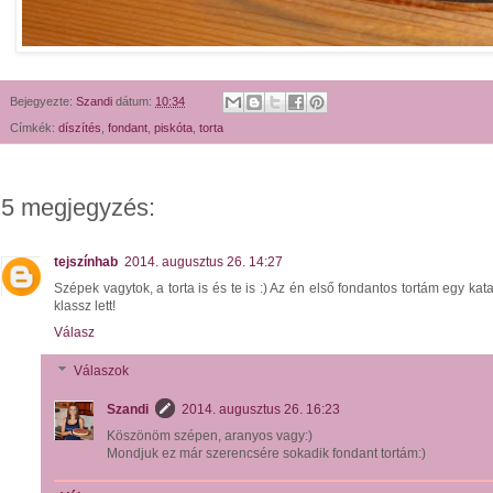
Bejegyezte:
Szandi
dátum:
10:34
Címkék:
díszítés
,
fondant
,
piskóta
,
torta
5 megjegyzés:
tejszínhab
2014. augusztus 26. 14:27
Szépek vagytok, a torta is és te is :) Az én első fondantos tortám egy ka
klassz lett!
Válasz
Válaszok
Szandi
2014. augusztus 26. 16:23
Köszönöm szépen, aranyos vagy:)
Mondjuk ez már szerencsére sokadik fondant tortám:)