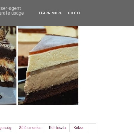
 user-agent
nerate usage
LEARN MORE
GOT IT
egesség
Sütés mentes
Kelt tészta
Keksz