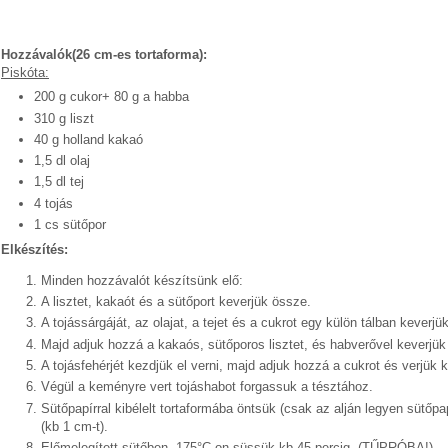
Hozzávalók(26 cm-es tortaforma):
Piskóta:
200 g cukor+ 80 g a habba
310 g liszt
40 g holland kakaó
1,5 dl olaj
1,5 dl tej
4 tojás
1 cs sütőpor
Elkészítés:
Powered by
Helplogger
Minden hozzávalót készítsünk elő:
A lisztet, kakaót és a sütőport keverjük össze.
A tojássárgáját, az olajat, a tejet és a cukrot egy külön tálban keverj
Majd adjuk hozzá a kakaós, sütőporos lisztet, és habverővel keverj
A tojásfehérjét kezdjük el verni, majd adjuk hozzá a cukrot és verjük
Végül a keményre vert tojáshabot forgassuk a tésztához.
Sütőpapírral kibélelt tortaformába öntsük (csak az alján legyen sütőpa
(kb 1 cm-t).
Előmelegített sütőben, 175°C-on süssük kb 45 percig. (TŰPRÓBA!)