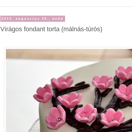
2014. augusztus 26., kedd
Virágos fondant torta (málnás-túrós)