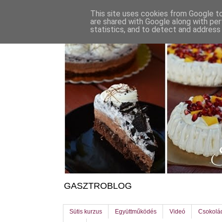
This site uses cookies from Google to 
are shared with Google along with per
statistics, and to detect and address
GASZTROBLOG
Sütis kurzus
Együttműködés
Videó
Csokolá