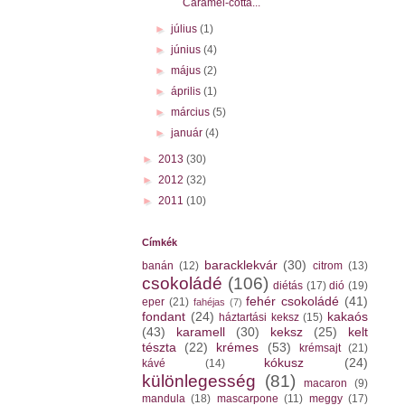
Caramel-cotta...
►
július
(1)
►
június
(4)
►
május
(2)
►
április
(1)
►
március
(5)
►
január
(4)
►
2013
(30)
►
2012
(32)
►
2011
(10)
Címkék
baracklekvár
(30)
banán
(12)
citrom
(13)
csokoládé
(106)
diétás
(17)
dió
(19)
fehér csokoládé
(41)
eper
(21)
fahéjas
(7)
fondant
(24)
kakaós
háztartási keksz
(15)
(43)
karamell
(30)
keksz
(25)
kelt
tészta
(22)
krémes
(53)
krémsajt
(21)
kókusz
(24)
kávé
(14)
különlegesség
(81)
macaron
(9)
mandula
(18)
mascarpone
(11)
meggy
(17)