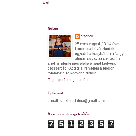
Étel
Rólam
Szandi
25 éves vagyok,13-14 éves
korom óta bűvészkedek
egyedül a konyhában.:) Nagy
álmom egy szép cukrászda,
ahol mindenki megtalálja a saját kedvenc
desszertjét!:) Addig is, remélem a blogon
rátalálsz a Te kedvenc sütidre!
Teljes profil megtekintése
Írj bátran!
e-mail: sutikbirodalma@gmail.com
Összes oldalmegjelenítés
7
5
1
2
3
5
7