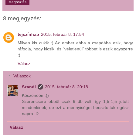
Megosztás
8 megjegyzés:
tejszínhab
2015. február 8. 17:54
Milyen kis cukik :) Az ember abba a csapdába esik, hogy
ráfogja, hogy kicsik, és "véletlenül" többet is eszik egyszerre
:)
Válasz
Válaszok
Szandi
2015. február 8. 20:18
Köszönööm:))
Szerencsére ebből csak 6 db volt, így 1,5-1,5 jutott
mindenkinek, de ezt a mennyiséget beosztottuk egész
napra :D
Válasz