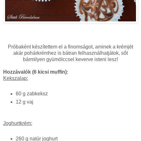
Próbaként készítettem el a finomságot, aminek a krémjét
akár pohárkrémhez is bátran felhasználhatjátok, sőt
bármilyen gyümölccsel keverve isteni lesz!
Hozzávalók (6 kicsi muffin):
Kekszalap:
60 g zabkeksz
12 g vaj
Joghurtkrém:
260 g natúr joghurt