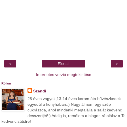
‹
›
Főoldal
Internetes verzió megtekintése
Rólam
Szandi
25 éves vagyok,13-14 éves korom óta bűvészkedek
egyedül a konyhában.:) Nagy álmom egy szép
cukrászda, ahol mindenki megtalálja a saját kedvenc
desszertjét!:) Addig is, remélem a blogon rátalálsz a Te
kedvenc sütidre!