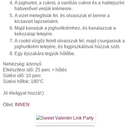
A joghurtot, a cukrot, a vaníliás cukrot és a habtejszínt
habverővel verjük krémesre.
A vizet melegítsük fel, és olvasszuk el benne a
kicsavart lapzselatint.
Majd kavarjuk a joghurtkrémhez, és kanalazzuk a
kekszalap tetejére.
A csokit vízgőz felett olvasszuk fel, majd csurgassuk a
joghurtkrém tetejére, és fogpiszkálóval húzzuk szét.
Egy éjszakára tegyük hűtőbe.
Nehézség: könnyű
Elkészítési idő: 25 perc + hűtés
Sütési idő: 10 perc
Sütési hőfok: 180°C
Jó étvágyat hozzá!:)
Ötlet:
INNEN
-----------------------------------------