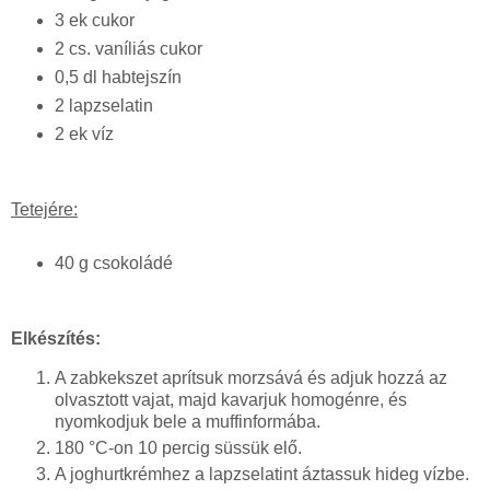
3 ek cukor
2 cs. vaníliás cukor
0,5 dl habtejszín
2 lapzselatin
2 ek víz
Tetejére:
40 g csokoládé
Elkészítés:
A zabkekszet aprítsuk morzsává és adjuk hozzá az
olvasztott vajat, majd kavarjuk homogénre, és
nyomkodjuk bele a muffinformába.
180 °C-on 10 percig süssük elő.
A joghurtkrémhez a lapzselatint áztassuk hideg vízbe.