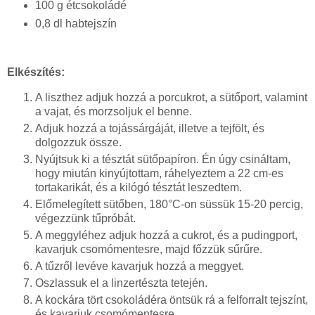
100 g étcsokoládé
0,8 dl habtejszín
Elkészítés:
A liszthez adjuk hozzá a porcukrot, a sütőport, valamint
a vajat, és morzsoljuk el benne.
Adjuk hozzá a tojássárgáját, illetve a tejfölt, és
dolgozzuk össze.
Nyújtsuk ki a tésztát sütőpapíron. Én úgy csináltam,
hogy miután kinyújtottam, ráhelyeztem a 22 cm-es
tortakarikát, és a kilógó tésztát leszedtem.
Előmelegített sütőben, 180°C-on süssük 15-20 percig,
végezzünk tűpróbát.
A meggyléhez adjuk hozzá a cukrot, és a pudingport,
kavarjuk csomómentesre, majd főzzük sűrűre.
A tűzről levéve kavarjuk hozzá a meggyet.
Oszlassuk el a linzertészta tetején.
A kockára tört csokoládéra öntsük rá a felforralt tejszínt,
és kavarjuk csomómentesre.