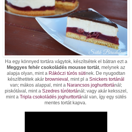
Ha egy könnyed tortára vágytok, készítsétek el bátran ezt a
Meggyes fehér csokoládés mousse tortát
, melynek az
alapja olyan, mint a
Rákóczi túrós süti
nek. De nyugodtan
készíthetitek akár
brownieval
, mint pl a
Snickers tortánál
van; mákos alappal, mint a
Narancsos joghurttortá
nál;
piskótával, mint a
Szedres túrótortá
nál; vagy akár keksszel,
mint a
Tripla csokoládés joghurttortá
nál van, így egy sütés
mentes tortát kapva.