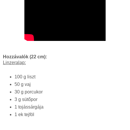
Hozzávalók (22 cm):
Linzeralap:
100 g liszt
50 g vaj
30 g porcukor
3 g sütőpor
1 tojássárgája
1 ek tejföl