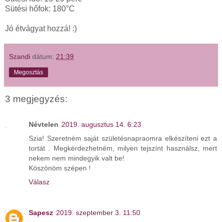
Sütési hőfok: 180°C
Jó étvágyat hozzá! :)
Szandi
dátum:
21:39
Megosztás
3 megjegyzés:
Névtelen
2019. augusztus 14. 6:23
Szia! Szeretném saját születésnapraomra elkészíteni ezt a
tortát . Megkérdezhetném, milyen tejszínt használsz, mert
nekem nem mindegyik valt be!
Köszönöm szépen !
Válasz
Sapesz
2019. szeptember 3. 11:50