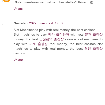
Glutén mentesen semmit nem készítettek? Köszi...:)))
Válasz
Névtelen
2022. március 4. 19:52
Slot Machines to play with real money, the best casinos
Slot machines to play
익산 출장안마
with real
문경 출장샵
money, the best
울산광역 출장샵
casinos slot machines to
play with
거제 출장샵
real money, the best casinos slot
machines to play with real money, the best
영천 출장샵
casinos
Válasz