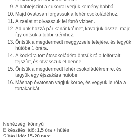
A habtejszínt a cukorral verjük kemény habbá.
Majd óvatosan forgassuk a fehér csokoládéhoz.
A zselatint olvasszuk fel forró vízben.
Adjunk hozzá pár kanár krémet, kavarjuk össze, majd
így öntsük a többi krémhez.
Öntsük a megdermedt meggyzselé tetejére, és tegyük
hűtőbe 1 órára.
A kockára tört étcsokoládéra öntsük rá a felforralt
tejszínt, és olvasszuk el benne.
Öntsük a megdermedt fehér csokoládékrémre, és
tegyük egy éjszakára hűtőbe.
Másnap óvatosan vágjuk körbe, és vegyük le róla a
tortakarikát.
Nehézség: könnyű
Elkészítési idő: 1,5 óra + hűtés
Sütési idő: 15-20 perc