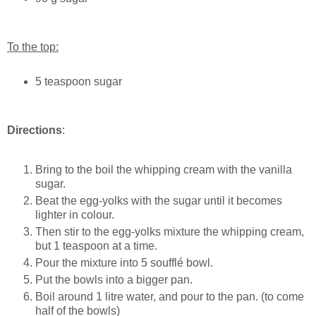
To the top:
5 teaspoon sugar
Directions
:
Bring to the boil the whipping cream with the vanilla
sugar.
Beat the egg-yolks with the sugar until it becomes
lighter in colour.
Then stir to the egg-yolks mixture the whipping cream,
but 1 teaspoon at a time.
Pour the mixture into 5 soufflé bowl.
Put the bowls into a bigger pan.
Boil around 1 litre water, and pour to the pan. (to come
half of the bowls)