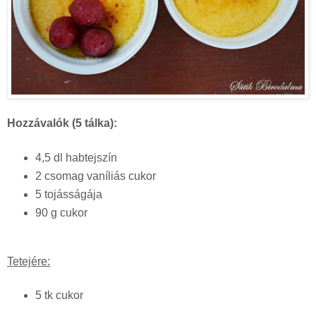
Hozzávalók (5 tálka):
4,5 dl habtejszín
2 csomag vaníliás cukor
5 tojásságája
90 g cukor
Tetejére:
5 tk cukor