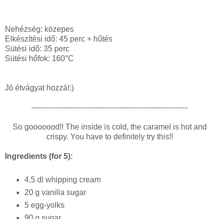
Nehézség: közepes
Elkészítési idő: 45 perc + hűtés
Sütési idő: 35 perc
Sütési hőfok: 160°C
Jó étvágyat hozzá!:)
----------------------------------------------------------------
So gooooood!! The inside is cold, the caramel is hot and
crispy. You have to definitely try this!!
Ingredients (for 5):
4,5 dl whipping cream
20 g vanilla sugar
5 egg-yolks
90 g sugar