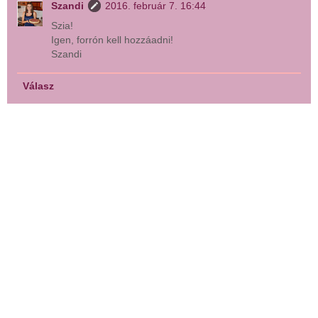
Szandi
2016. február 7. 16:44
Szia!
Igen, forrón kell hozzáadni!
Szandi
Válasz