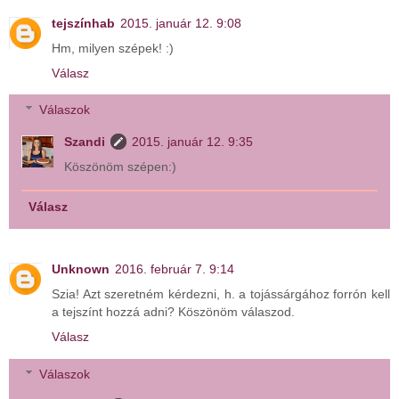
tejszínhab
2015. január 12. 9:08
Hm, milyen szépek! :)
Válasz
Válaszok
Szandi
2015. január 12. 9:35
Köszönöm szépen:)
Válasz
Unknown
2016. február 7. 9:14
Szia! Azt szeretném kérdezni, h. a tojássárgához forrón kell
a tejszínt hozzá adni? Köszönöm válaszod.
Válasz
Válaszok