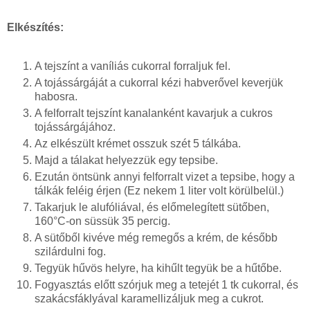
Elkészítés:
A tejszínt a vaníliás cukorral forraljuk fel.
A tojássárgáját a cukorral kézi habverővel keverjük
habosra.
A felforralt tejszínt kanalanként kavarjuk a cukros
tojássárgájához.
Az elkészült krémet osszuk szét 5 tálkába.
Majd a tálakat helyezzük egy tepsibe.
Ezután öntsünk annyi felforralt vizet a tepsibe, hogy a
tálkák feléig érjen (Ez nekem 1 liter volt körülbelül.)
Takarjuk le alufóliával, és előmelegített sütőben,
160°C-on süssük 35 percig.
A sütőből kivéve még remegős a krém, de később
szilárdulni fog.
Tegyük hűvös helyre, ha kihűlt tegyük be a hűtőbe.
Fogyasztás előtt szórjuk meg a tetejét 1 tk cukorral, és
szakácsfáklyával karamellizáljuk meg a cukrot.