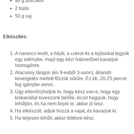
90 g porcukor
2 tojás
50 g vaj
Elkészítés:
A narancs levét, a héját, a cukrot és a tojásokat tegyük
egy edénybe, majd egy kézi habverővel kavarjuk
homogénre.
Alacsony lángon (én 9-esből 3-ason), állandó
kevergetés mellett főzzük sűrűre. Ez kb. 20-25 percet
fog igénybe venni.
Úgy ellenőrizhetjük le, hogy kész van-e, hogy egy
kiskanállal kiveszünk belőle, kicsit hagyjuk, hogy
lehűljön, és ha nem folyik le, akkor jó lesz.
Ha elkészült, adjuk hozzá a vajat, és kavarjuk ki.
Ha teljesen kihűlt, akkor töltésre kész.