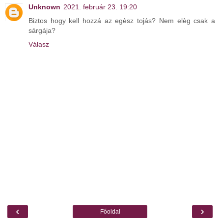
Unknown
2021. február 23. 19:20
Biztos hogy kell hozzá az egèsz tojás? Nem elèg csak a
sárgája?
Válasz
‹
›
Főoldal