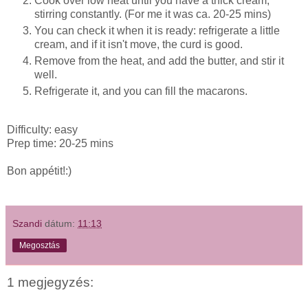
Cook over low heat until you have a thick cream,
stirring constantly. (For me it was ca. 20-25 mins)
You can check it when it is ready: refrigerate a little
cream, and if it isn't move, the curd is good.
Remove from the heat, and add the butter, and stir it
well.
Refrigerate it, and you can fill the macarons.
Difficulty: easy
Prep time: 20-25 mins
Bon appétit!:)
Szandi
dátum:
11:13
Megosztás
1 megjegyzés: